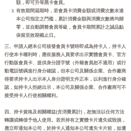
額，即可升等黑卡會員。
有效期間屆期時，若會員卡消費金額或消費次數未達
本公司指定之門檻，累計消費金額與消費次數將均歸
零，並自動調整會員等級，會員卡期間累計之誠品點
保留至效期截止日。
三、申請人經本公司核發會員卡號時即成為持卡人，持卡人
行使本卡權利時，應依服務人員要求出示實體會員卡、官方
行動版會員卡、提供身分證字號（外籍會員恕不適用）或行
動電話號碼進行身分確認，但本公司及關係企業、合作廠商
得要求持卡人出示本人身分證明文件正本，以利進行身分確
認，如持卡人拒絕出示，本公司及關係企業、合作廠商可不
接受持卡人行使相關權利。
四、持卡資格及相關權益(含消費累計)，恕無法以任何方法
轉讓或轉借予他人使用。若所持有之實體卡片遺失或毀損，
應立即通知本公司，於持卡人通知本公司遺失卡片前，如遭