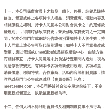
十一、本公司保留會員卡之核發、續卡、停用、註銷及隨時
修改、變更或終止各項持卡人權益、消費優惠、活動內容及
相關服務之權利。持卡人同意本公司對會員卡之「約定條款
暨規則」，得隨時修改或變更，並於修改或變更前之一定期
間，於本公司門市或網站公告或個別通知持卡人後生效，持
卡人同意上述公告可取代個別通知；如持卡人不同意修改或
變更，應以電話或Email通知誠品顧客服務中心，由雙方協
商相關事宜，持卡人同意若未於前述特定期間內通知，視為
同意修改或變更。有關本卡各項最新使用規則、各項權益、
消費優惠、標識符號、合作廠商、活動內容等相關資訊，請
詳見誠品門市公告或迷誠品【會員專區】訊息：
meet.eslite.com，本公司將於符合法令規定前提下，不定
期更新或變更之，以最後更新者為準。
十二、任何人均不得利用會員卡及相關制度從事不法行為，