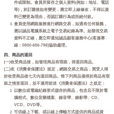
件或限制。會員所留存之個人資料(例如：地址、電話
等)，於訂購後如有變更，應立即上線修改，不得以資
料已變更為理由，否認訂購行為或拒絕付款。
會員使用網路服務進行網路交易，如遇有任何疑義，
應以誠品電腦系統之電子交易紀錄為準。如發現交易
資料不正確，應立即通知誠品顧客服務中心(客服專
線：0800-666-798)協助處理。
四、商品的退回
(一)收受商品後，如發現商品有瑕疵，得退回商品。
(二)依《消費者保護法》規定，網路交易之商品，買受人得
於收受商品後七天內退回商品。惟下列商品僅得於商品有瑕
疵之情形退回，並不適用前述《消費者保護法》之規定：
以數位或電磁紀錄形式儲存的商品，包含且不限於電
腦程式、數位音樂檔案、錄音帶、錄影帶、CD、
VCD、DVD等。
可供線上下載、或以線上傳輸方式提供的商品或資