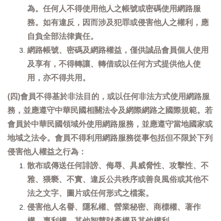
為。任何人不得使用他人之帳號或密碼使用網路服
務。如有違反，因而涉及犯罪或侵害他人之權利，應
自負全部法律責任。
網路帳號、密碼及網路權益，僅供誠品會員個人使用
及享有，不得轉讓、轉借或以任何方式提供他人使
用，亦不得共用。
(四)會員不得基於非法目的，或以任何非法方式使用網路服
務，並應遵守中華民國相關法令及網際網路之國際規範。若
會員於中華民國領域外使用網路服務，並應遵守當地國家或
地域之法令。會員不得利用網路服務從事包括但不限於下列
侵害他人權益之行為：
散布或傳送任何誹謗、侮辱、具威脅性、攻擊性、不
雅、猥褻、不實、違反公共秩序或善良風俗或其他不
法之文字、圖片或任何形式之檔案。
侵害他人名譽、隱私權、營業秘密、商標權、著作
權、專利權、其他智慧財產權及其他權利。