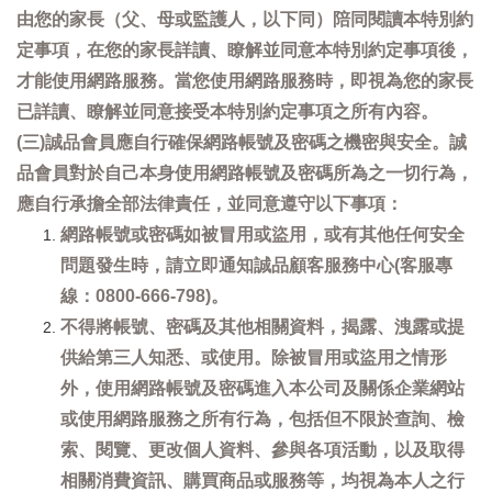
由您的家長（父、母或監護人，以下同）陪同閱讀本特別約
定事項，在您的家長詳讀、瞭解並同意本特別約定事項後，
才能使用網路服務。當您使用網路服務時，即視為您的家長
已詳讀、瞭解並同意接受本特別約定事項之所有內容。
(三)誠品會員應自行確保網路帳號及密碼之機密與安全。誠
品會員對於自己本身使用網路帳號及密碼所為之一切行為，
應自行承擔全部法律責任，並同意遵守以下事項：
網路帳號或密碼如被冒用或盜用，或有其他任何安全
問題發生時，請立即通知誠品顧客服務中心(客服專
線：0800-666-798)。
不得將帳號、密碼及其他相關資料，揭露、洩露或提
供給第三人知悉、或使用。除被冒用或盜用之情形
外，使用網路帳號及密碼進入本公司及關係企業網站
或使用網路服務之所有行為，包括但不限於查詢、檢
索、閱覽、更改個人資料、參與各項活動，以及取得
相關消費資訊、購買商品或服務等，均視為本人之行