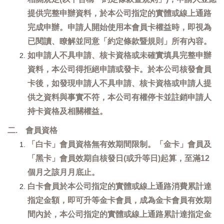
提供完整申辦資料，於本公司指定的實體或線上通路
完成申辦。申請人開始使用本會員卡權益時，即視為
已閱讀、瞭解並同意「約定條款暨規則」所有內容。
如申請人不具申請、核卡資格或未確實填具完整申辦
資料，本公司得拒絕申請或發卡。於本公司核發會員
卡後，如發現申請人不具申請、核卡資格或申請人提
供之資料與事實不符，本公司有權停卡並註銷申請人
持卡資格及相關權益。
二. 會員資格
「白卡」會員資格無有效期間限制。「金卡」會員及
「黑卡」會員效期自核發日(或升等日)起算，至滿12
個月之該月月底止。
白卡會員於本公司指定的實體或線上通路消費累計達
指定金額，即可升等金卡會員，成為金卡會員有效期
間內於，本公司指定的實體或線上通路累計達指定金