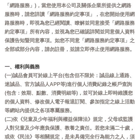
「網路服務」)，當您使用本公司及關係企業所提供之網路
服務時，請您詳讀「網路服務約定事項」，在您開始使用網
路服務時，即視為您已經閱讀、瞭解並同意接受「網路服務
約定事項」所有內容，並視為您已確認詳閱並同意個人資料
保護告知暨同意事項。如您不同意「網路服務約定事項」之
全部或部分內容，請勿註冊，並請立即停止使用網路服務。
一、權利與義務
(一)誠品會員可於線上平台(包含但不限於：誠品線上通路、
迷誠品、官方誠品人APP等)進行個人消費紀錄之帳戶查詢
(包含：效期、點數、消費明細等)，並可於線上即時維護您
的個人資料、修改個人電子報退訂閱、參加指定之線上活動
等網站內提供之各項專屬服務。
(二)依《兒童及少年福利與權益保障法》規定，父母或監護
人對兒童及少年應負保護、教養之責任。若您未滿二十歲，
或依《民法》等相關規定，是未具備完全行為能力之人，須