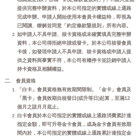
提供完整申辦資料，於本公司指定的實體或線上通路
完成申辦。申請人開始使用本會員卡權益時，即視為
已閱讀、瞭解並同意「約定條款暨規則」所有內容。
如申請人不具申請、核卡資格或未確實填具完整申辦
資料，本公司得拒絕申請或發卡。於本公司核發會員
卡後，如發現申請人不具申請、核卡資格或申請人提
供之資料與事實不符，本公司有權停卡並註銷申請人
持卡資格及相關權益。
二. 會員資格
「白卡」會員資格無有效期間限制。「金卡」會員及
「黑卡」會員效期自核發日(或升等日)起算，至滿12
個月之該月月底止。
白卡會員於本公司指定的實體或線上通路消費累計達
指定金額，即可升等金卡會員，成為金卡會員有效期
間內於，本公司指定的實體或線上通路累計達指定金