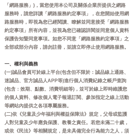
「網路服務」)，當您使用本公司及關係企業所提供之網路
服務時，請您詳讀「網路服務約定事項」，在您開始使用網
路服務時，即視為您已經閱讀、瞭解並同意接受「網路服務
約定事項」所有內容，並視為您已確認詳閱並同意個人資料
保護告知暨同意事項。如您不同意「網路服務約定事項」之
全部或部分內容，請勿註冊，並請立即停止使用網路服務。
一、權利與義務
(一)誠品會員可於線上平台(包含但不限於：誠品線上通路、
迷誠品、官方誠品人APP等)進行個人消費紀錄之帳戶查詢
(包含：效期、點數、消費明細等)，並可於線上即時維護您
的個人資料、修改個人電子報退訂閱、參加指定之線上活動
等網站內提供之各項專屬服務。
(二)依《兒童及少年福利與權益保障法》規定，父母或監護
人對兒童及少年應負保護、教養之責任。若您未滿二十歲，
或依《民法》等相關規定，是未具備完全行為能力之人，須