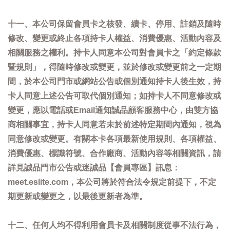
十一、本公司保留會員卡之核發、續卡、停用、註銷及隨時
修改、變更或終止各項持卡人權益、消費優惠、活動內容及
相關服務之權利。持卡人同意本公司對會員卡之「約定條款
暨規則」，得隨時修改或變更，並於修改或變更前之一定期
間，於本公司門市或網站公告或個別通知持卡人後生效，持
卡人同意上述公告可取代個別通知；如持卡人不同意修改或
變更，應以電話或Email通知誠品顧客服務中心，由雙方協
商相關事宜，持卡人同意若未於前述特定期間內通知，視為
同意修改或變更。有關本卡各項最新使用規則、各項權益、
消費優惠、標識符號、合作廠商、活動內容等相關資訊，請
詳見誠品門市公告或迷誠品【會員專區】訊息：
meet.eslite.com，本公司將於符合法令規定前提下，不定
期更新或變更之，以最後更新者為準。
十二、任何人均不得利用會員卡及相關制度從事不法行為，