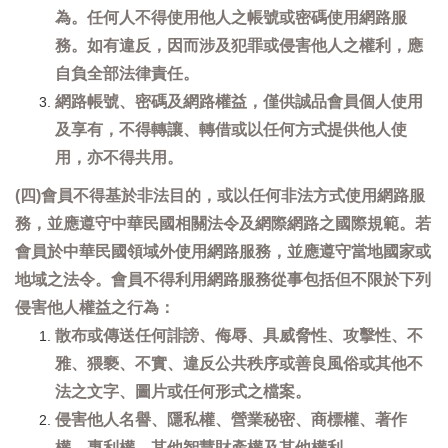
為。任何人不得使用他人之帳號或密碼使用網路服
務。如有違反，因而涉及犯罪或侵害他人之權利，應
自負全部法律責任。
網路帳號、密碼及網路權益，僅供誠品會員個人使用
及享有，不得轉讓、轉借或以任何方式提供他人使
用，亦不得共用。
(四)會員不得基於非法目的，或以任何非法方式使用網路服
務，並應遵守中華民國相關法令及網際網路之國際規範。若
會員於中華民國領域外使用網路服務，並應遵守當地國家或
地域之法令。會員不得利用網路服務從事包括但不限於下列
侵害他人權益之行為：
散布或傳送任何誹謗、侮辱、具威脅性、攻擊性、不
雅、猥褻、不實、違反公共秩序或善良風俗或其他不
法之文字、圖片或任何形式之檔案。
侵害他人名譽、隱私權、營業秘密、商標權、著作
權、專利權、其他智慧財產權及其他權利。