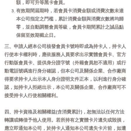
額，即可升等黑卡會員。
有效期間屆期時，若會員卡消費金額或消費次數未達
本公司指定之門檻，累計消費金額與消費次數將均歸
零，並自動調整會員等級，會員卡期間累計之誠品點
保留至效期截止日。
三、申請人經本公司核發會員卡號時即成為持卡人，持卡人
行使本卡權利時，應依服務人員要求出示實體會員卡、官方
行動版會員卡、提供身分證字號（外籍會員恕不適用）或行
動電話號碼進行身分確認，但本公司及關係企業、合作廠商
得要求持卡人出示本人身分證明文件正本，以利進行身分確
認，如持卡人拒絕出示，本公司及關係企業、合作廠商可不
接受持卡人行使相關權利。
四、持卡資格及相關權益(含消費累計)，恕無法以任何方法
轉讓或轉借予他人使用。若所持有之實體卡片遺失或毀損，
應立即通知本公司，於持卡人通知本公司遺失卡片前，如遭