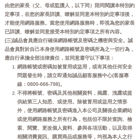
由您的家長（父、母或監護人，以下同）陪同閱讀本特別約
定事項，在您的家長詳讀、瞭解並同意本特別約定事項後，
才能使用網路服務。當您使用網路服務時，即視為您的家長
已詳讀、瞭解並同意接受本特別約定事項之所有內容。
(三)誠品會員應自行確保網路帳號及密碼之機密與安全。誠
品會員對於自己本身使用網路帳號及密碼所為之一切行為，
應自行承擔全部法律責任，並同意遵守以下事項：
網路帳號或密碼如被冒用或盜用，或有其他任何安全
問題發生時，請立即通知誠品顧客服務中心(客服專
線：0800-666-798)。
不得將帳號、密碼及其他相關資料，揭露、洩露或提
供給第三人知悉、或使用。除被冒用或盜用之情形
外，使用網路帳號及密碼進入本公司及關係企業網站
或使用網路服務之所有行為，包括但不限於查詢、檢
索、閱覽、更改個人資料、參與各項活動，以及取得
相關消費資訊、購買商品或服務等，均視為本人之行