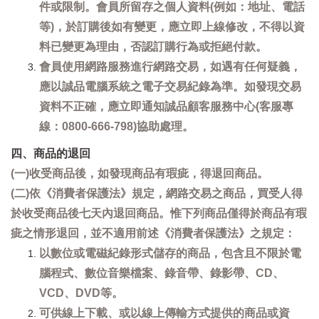
件或限制。會員所留存之個人資料(例如：地址、電話
等)，於訂購後如有變更，應立即上線修改，不得以資
料已變更為理由，否認訂購行為或拒絕付款。
會員使用網路服務進行網路交易，如遇有任何疑義，
應以誠品電腦系統之電子交易紀錄為準。如發現交易
資料不正確，應立即通知誠品顧客服務中心(客服專
線：0800-666-798)協助處理。
四、商品的退回
(一)收受商品後，如發現商品有瑕疵，得退回商品。
(二)依《消費者保護法》規定，網路交易之商品，買受人得
於收受商品後七天內退回商品。惟下列商品僅得於商品有瑕
疵之情形退回，並不適用前述《消費者保護法》之規定：
以數位或電磁紀錄形式儲存的商品，包含且不限於電
腦程式、數位音樂檔案、錄音帶、錄影帶、CD、
VCD、DVD等。
可供線上下載、或以線上傳輸方式提供的商品或資