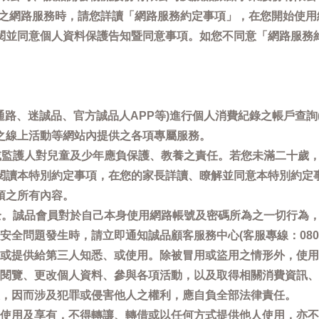
供之網路服務時，請您詳讀「網路服務約定事項」，在您開始使
閱並同意個人資料保護告知暨同意事項。如您不同意「網路服務
通路、迷誠品、官方誠品人APP等)進行個人消費紀錄之帳戶查
之線上活動等網站內提供之各項專屬服務。
母或監護人對兒童及少年應負保護、教養之責任。若您未滿二十歲
閱讀本特別約定事項，在您的家長詳讀、瞭解並同意本特別約定
項之所有內容。
安全。誠品會員對於自己本身使用網路帳號及密碼所為之一切行為
問題發生時，請立即通知誠品顧客服務中心(客服專線：0800-66
或提供給第三人知悉、或使用。除被冒用或盜用之情形外，使用
閱覽、更改個人資料、參與各項活動，以及取得相關消費資訊、
，因而涉及犯罪或侵害他人之權利，應自負全部法律責任。
使用及享有，不得轉讓、轉借或以任何方式提供他人使用，亦不