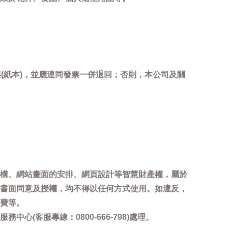
(紙本)，並應連同發票一併退回；否則，本公司及關
。
構、網站畫面的安排、網頁設計等智慧財產權，屬於
書面同意及授權，均不得以任何方式使用。如違反，
費等。
客服專線：0800-666-798)處理。