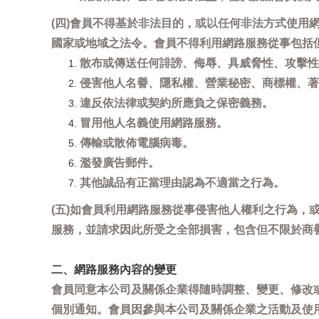
(四)會員不得基於非法目的，或以任何非法方式使
國家或地域之法令。會員不得利用網路服務從事包括
散布或傳送任何誹謗、侮辱、具威脅性、攻擊性
侵害他人名譽、隱私權、營業秘密、商標權、著
違反依法律或契約所應負之保密義務。
冒用他人名義使用網路服務。
傳輸或散佈電腦病毒。
濫發廣告郵件。
其他誠品有正當理由認為不適當之行為。
(五)如會員利用網路服務從事侵害他人權利之行為
服務，並請求因此所受之全部損害，包含但不限於商
二、網路服務內容的變更
會員同意本公司及關係企業得隨時調整、變更、修改
個別通知。會員因參與本公司及關係企業之活動及使