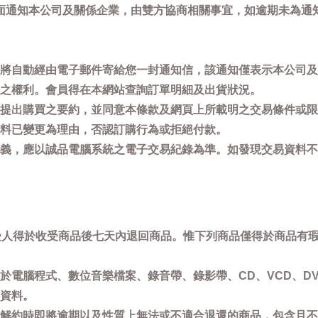
面通知本公司及關係企業，由雙方協商相關事宜，如逾期未為通
將自動經由電子郵件寄給您一封通知信，該通知僅表示本公司及
之權利。會員得在本網站查詢訂單明細及出貨狀況。
提出購買之要約，並同意本條款及網頁上所載明之交易條件或限
料已變更為理由，否認訂購行為或拒絕付款。
義，應以誠品電腦系統之電子交易紀錄為準。如發現交易資料不
買受人得於收受商品後七天內退回商品。惟下列商品僅得於商品有
於電腦程式、數位音樂檔案、錄音帶、錄影帶、CD、VCD、DV
資料。
解約時即將逾期以及性質上無法或不適合退還的商品，包含且不