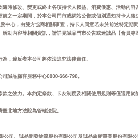
及隨時修改、變更或終止各項持卡人權益、消費優惠、活動內容
更前之一定期間，於本公司門市或網站公告或個別通知持卡人後
客服務中心，由雙方協商相關事宜，持卡人同意若未於前述特定期
動內容等相關資訊，請詳見誠品門市公告或迷誠品【會員專區】訊息：
。
行為，違反者本公司將依法追究法律責任。
品顧客服務中心0800-666-798。
條款之效力。本約定條款、卡友制度及相關使用規則等僅適用於
灣臺北地方法院為管轄法院。
限公司、誠品開發物流股份有限公司及誠品旅館事業股份有限公