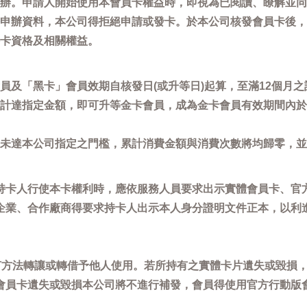
辦。申請人開始使用本會員卡權益時，即視為已閱讀、瞭解並同
申辦資料，本公司得拒絕申請或發卡。於本公司核發會員卡後，
卡資格及相關權益。
員及「黑卡」會員效期自核發日(或升等日)起算，至滿12個月之
計達指定金額，即可升等金卡會員，成為金卡會員有效期間內於
未達本公司指定之門檻，累計消費金額與消費次數將均歸零，並
持卡人行使本卡權利時，應依服務人員要求出示實體會員卡、官
企業、合作廠商得要求持卡人出示本人身分證明文件正本，以利
任何方法轉讓或轉借予他人使用。若所持有之實體卡片遺失或毀損
會員卡遺失或毀損本公司將不進行補發，會員得使用官方行動版