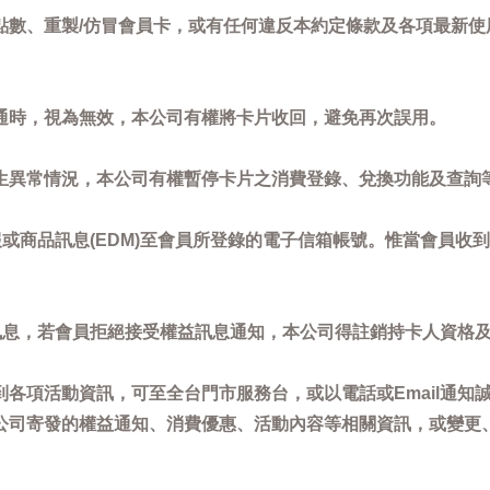
點數、重製/仿冒會員卡，或有任何違反本約定條款及各項最新使
通時，視為無效，本公司有權將卡片收回，避免再次誤用。
生異常情況，本公司有權暫停卡片之消費登錄、兌換功能及查詢
或商品訊息(EDM)至會員所登錄的電子信箱帳號。惟當會員收
訊息，若會員拒絕接受權益訊息通知，本公司得註銷持卡人資格
各項活動資訊，可至全台門市服務台，或以電話或Email通知
公司寄發的權益通知、消費優惠、活動內容等相關資訊，或變更
。