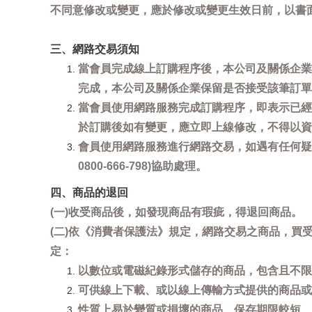
不同意修改或變更，應於修改或變更生效日前，以書
三、網路交易須知
當會員完成線上訂購程序後，本公司及關係企業
完成，本公司及關係企業保留是否接受該筆訂單
當會員使用網路服務完成訂購程序，即表示已經
於訂購後如有變更，應立即上線修改，不得以資
會員使用網路服務進行網路交易，如遇有任何疑
0800-666-798)協助處理。
四、商品的退回
(一)收受商品後，如發現商品有瑕疵，得退回商品。
(二)依《消費者保護法》規定，網路交易之商品，
定：
以數位或電磁紀錄形式儲存的商品，包含且不限
可供線上下載、或以線上傳輸方式提供的商品或
性質上易於變質或損壞的商品、保存期限較短、