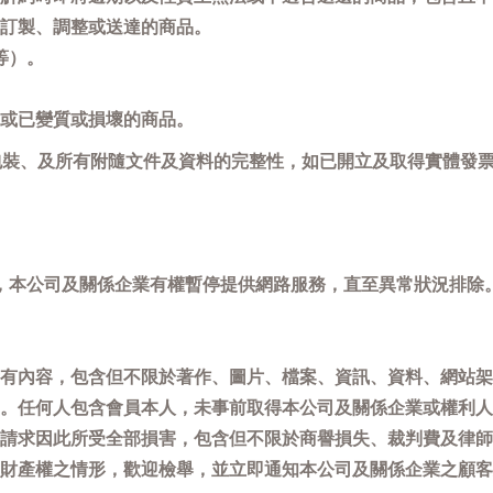
訂製、調整或送達的商品。
等）。
或已變質或損壞的商品。
包裝、及所有附隨文件及資料的完整性，如已開立及取得實體發票
，本公司及關係企業有權暫停提供網路服務，直至異常狀況排除
有內容，包含但不限於著作、圖片、檔案、資訊、資料、網站架
。任何人包含會員本人，未事前取得本公司及關係企業或權利人
請求因此所受全部損害，包含但不限於商譽損失、裁判費及律師
權之情形，歡迎檢舉，並立即通知本公司及關係企業之顧客服務中心(