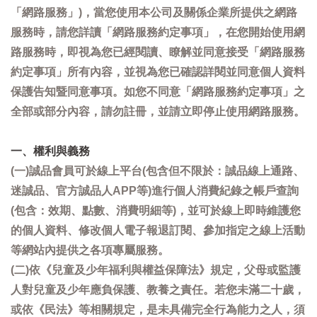
「網路服務」)，當您使用本公司及關係企業所提供之網路
服務時，請您詳讀「網路服務約定事項」，在您開始使用網
路服務時，即視為您已經閱讀、瞭解並同意接受「網路服務
約定事項」所有內容，並視為您已確認詳閱並同意個人資料
保護告知暨同意事項。如您不同意「網路服務約定事項」之
全部或部分內容，請勿註冊，並請立即停止使用網路服務。
一、權利與義務
(一)誠品會員可於線上平台(包含但不限於：誠品線上通路、
迷誠品、官方誠品人APP等)進行個人消費紀錄之帳戶查詢
(包含：效期、點數、消費明細等)，並可於線上即時維護您
的個人資料、修改個人電子報退訂閱、參加指定之線上活動
等網站內提供之各項專屬服務。
(二)依《兒童及少年福利與權益保障法》規定，父母或監護
人對兒童及少年應負保護、教養之責任。若您未滿二十歲，
或依《民法》等相關規定，是未具備完全行為能力之人，須