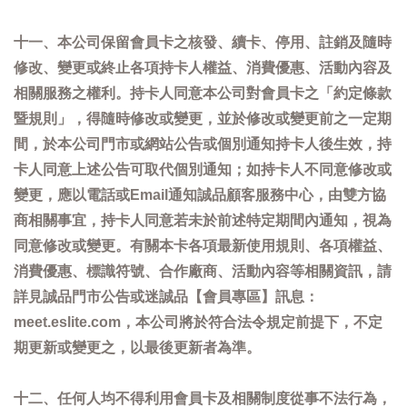
十一、本公司保留會員卡之核發、續卡、停用、註銷及隨時
修改、變更或終止各項持卡人權益、消費優惠、活動內容及
相關服務之權利。持卡人同意本公司對會員卡之「約定條款
暨規則」，得隨時修改或變更，並於修改或變更前之一定期
間，於本公司門市或網站公告或個別通知持卡人後生效，持
卡人同意上述公告可取代個別通知；如持卡人不同意修改或
變更，應以電話或Email通知誠品顧客服務中心，由雙方協
商相關事宜，持卡人同意若未於前述特定期間內通知，視為
同意修改或變更。有關本卡各項最新使用規則、各項權益、
消費優惠、標識符號、合作廠商、活動內容等相關資訊，請
詳見誠品門市公告或迷誠品【會員專區】訊息：
meet.eslite.com，本公司將於符合法令規定前提下，不定
期更新或變更之，以最後更新者為準。
十二、任何人均不得利用會員卡及相關制度從事不法行為，