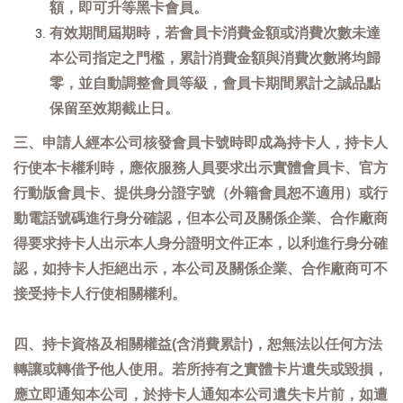
額，即可升等黑卡會員。
有效期間屆期時，若會員卡消費金額或消費次數未達
本公司指定之門檻，累計消費金額與消費次數將均歸
零，並自動調整會員等級，會員卡期間累計之誠品點
保留至效期截止日。
三、申請人經本公司核發會員卡號時即成為持卡人，持卡人
行使本卡權利時，應依服務人員要求出示實體會員卡、官方
行動版會員卡、提供身分證字號（外籍會員恕不適用）或行
動電話號碼進行身分確認，但本公司及關係企業、合作廠商
得要求持卡人出示本人身分證明文件正本，以利進行身分確
認，如持卡人拒絕出示，本公司及關係企業、合作廠商可不
接受持卡人行使相關權利。
四、持卡資格及相關權益(含消費累計)，恕無法以任何方法
轉讓或轉借予他人使用。若所持有之實體卡片遺失或毀損，
應立即通知本公司，於持卡人通知本公司遺失卡片前，如遭