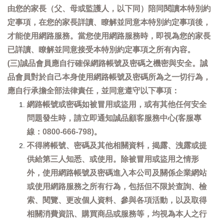
由您的家長（父、母或監護人，以下同）陪同閱讀本特別約
定事項，在您的家長詳讀、瞭解並同意本特別約定事項後，
才能使用網路服務。當您使用網路服務時，即視為您的家長
已詳讀、瞭解並同意接受本特別約定事項之所有內容。
(三)誠品會員應自行確保網路帳號及密碼之機密與安全。誠
品會員對於自己本身使用網路帳號及密碼所為之一切行為，
應自行承擔全部法律責任，並同意遵守以下事項：
網路帳號或密碼如被冒用或盜用，或有其他任何安全
問題發生時，請立即通知誠品顧客服務中心(客服專
線：0800-666-798)。
不得將帳號、密碼及其他相關資料，揭露、洩露或提
供給第三人知悉、或使用。除被冒用或盜用之情形
外，使用網路帳號及密碼進入本公司及關係企業網站
或使用網路服務之所有行為，包括但不限於查詢、檢
索、閱覽、更改個人資料、參與各項活動，以及取得
相關消費資訊、購買商品或服務等，均視為本人之行