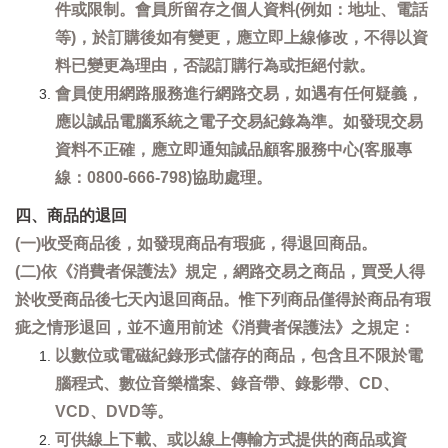
件或限制。會員所留存之個人資料(例如：地址、電話
等)，於訂購後如有變更，應立即上線修改，不得以資
料已變更為理由，否認訂購行為或拒絕付款。
會員使用網路服務進行網路交易，如遇有任何疑義，
應以誠品電腦系統之電子交易紀錄為準。如發現交易
資料不正確，應立即通知誠品顧客服務中心(客服專
線：0800-666-798)協助處理。
四、商品的退回
(一)收受商品後，如發現商品有瑕疵，得退回商品。
(二)依《消費者保護法》規定，網路交易之商品，買受人得
於收受商品後七天內退回商品。惟下列商品僅得於商品有瑕
疵之情形退回，並不適用前述《消費者保護法》之規定：
以數位或電磁紀錄形式儲存的商品，包含且不限於電
腦程式、數位音樂檔案、錄音帶、錄影帶、CD、
VCD、DVD等。
可供線上下載、或以線上傳輸方式提供的商品或資