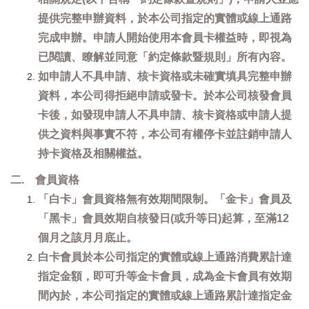
提供完整申辦資料，於本公司指定的實體或線上通路
完成申辦。申請人開始使用本會員卡權益時，即視為
已閱讀、瞭解並同意「約定條款暨規則」所有內容。
如申請人不具申請、核卡資格或未確實填具完整申辦
資料，本公司得拒絕申請或發卡。於本公司核發會員
卡後，如發現申請人不具申請、核卡資格或申請人提
供之資料與事實不符，本公司有權停卡並註銷申請人
持卡資格及相關權益。
二. 會員資格
「白卡」會員資格無有效期間限制。「金卡」會員及
「黑卡」會員效期自核發日(或升等日)起算，至滿12
個月之該月月底止。
白卡會員於本公司指定的實體或線上通路消費累計達
指定金額，即可升等金卡會員，成為金卡會員有效期
間內於，本公司指定的實體或線上通路累計達指定金