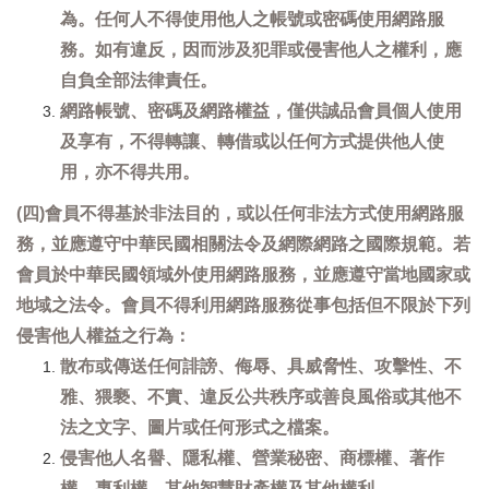
為。任何人不得使用他人之帳號或密碼使用網路服
務。如有違反，因而涉及犯罪或侵害他人之權利，應
自負全部法律責任。
網路帳號、密碼及網路權益，僅供誠品會員個人使用
及享有，不得轉讓、轉借或以任何方式提供他人使
用，亦不得共用。
(四)會員不得基於非法目的，或以任何非法方式使用網路服
務，並應遵守中華民國相關法令及網際網路之國際規範。若
會員於中華民國領域外使用網路服務，並應遵守當地國家或
地域之法令。會員不得利用網路服務從事包括但不限於下列
侵害他人權益之行為：
散布或傳送任何誹謗、侮辱、具威脅性、攻擊性、不
雅、猥褻、不實、違反公共秩序或善良風俗或其他不
法之文字、圖片或任何形式之檔案。
侵害他人名譽、隱私權、營業秘密、商標權、著作
權、專利權、其他智慧財產權及其他權利。