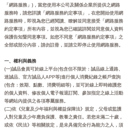
「網路服務」)，當您使用本公司及關係企業所提供之網路
服務時，請您詳讀「網路服務約定事項」，在您開始使用網
路服務時，即視為您已經閱讀、瞭解並同意接受「網路服務
約定事項」所有內容，並視為您已確認詳閱並同意個人資料
保護告知暨同意事項。如您不同意「網路服務約定事項」之
全部或部分內容，請勿註冊，並請立即停止使用網路服務。
一、權利與義務
(一)誠品會員可於線上平台(包含但不限於：誠品線上通路、
迷誠品、官方誠品人APP等)進行個人消費紀錄之帳戶查詢
(包含：效期、點數、消費明細等)，並可於線上即時維護您
的個人資料、修改個人電子報退訂閱、參加指定之線上活動
等網站內提供之各項專屬服務。
(二)依《兒童及少年福利與權益保障法》規定，父母或監護
人對兒童及少年應負保護、教養之責任。若您未滿二十歲，
或依《民法》等相關規定，是未具備完全行為能力之人，須