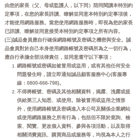
由您的家長（父、母或監護人，以下同）陪同閱讀本特別約
定事項，在您的家長詳讀、瞭解並同意本特別約定事項後，
才能使用網路服務。當您使用網路服務時，即視為您的家長
已詳讀、瞭解並同意接受本特別約定事項之所有內容。
(三)誠品會員應自行確保網路帳號及密碼之機密與安全。誠
品會員對於自己本身使用網路帳號及密碼所為之一切行為，
應自行承擔全部法律責任，並同意遵守以下事項：
網路帳號或密碼如被冒用或盜用，或有其他任何安全
問題發生時，請立即通知誠品顧客服務中心(客服專
線：0800-666-798)。
不得將帳號、密碼及其他相關資料，揭露、洩露或提
供給第三人知悉、或使用。除被冒用或盜用之情形
外，使用網路帳號及密碼進入本公司及關係企業網站
或使用網路服務之所有行為，包括但不限於查詢、檢
索、閱覽、更改個人資料、參與各項活動，以及取得
相關消費資訊、購買商品或服務等，均視為本人之行