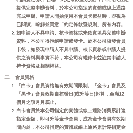
提供完整申辦資料，於本公司指定的實體或線上通路
完成申辦。申請人開始使用本會員卡權益時，即視為
已閱讀、瞭解並同意「約定條款暨規則」所有內容。
如申請人不具申請、核卡資格或未確實填具完整申辦
資料，本公司得拒絕申請或發卡。於本公司核發會員
卡後，如發現申請人不具申請、核卡資格或申請人提
供之資料與事實不符，本公司有權停卡並註銷申請人
持卡資格及相關權益。
二. 會員資格
「白卡」會員資格無有效期間限制。「金卡」會員及
「黑卡」會員效期自核發日(或升等日)起算，至滿12
個月之該月月底止。
白卡會員於本公司指定的實體或線上通路消費累計達
指定金額，即可升等金卡會員，成為金卡會員有效期
間內於，本公司指定的實體或線上通路累計達指定金