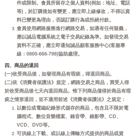
件或限制。會員所留存之個人資料(例如：地址、電話
等)，於訂購後如有變更，應立即上線修改，不得以資
料已變更為理由，否認訂購行為或拒絕付款。
會員使用網路服務進行網路交易，如遇有任何疑義，
應以誠品電腦系統之電子交易紀錄為準。如發現交易
資料不正確，應立即通知誠品顧客服務中心(客服專
線：0800-666-798)協助處理。
四、商品的退回
(一)收受商品後，如發現商品有瑕疵，得退回商品。
(二)依《消費者保護法》規定，網路交易之商品，買受人得
於收受商品後七天內退回商品。惟下列商品僅得於商品有瑕
疵之情形退回，並不適用前述《消費者保護法》之規定：
以數位或電磁紀錄形式儲存的商品，包含且不限於電
腦程式、數位音樂檔案、錄音帶、錄影帶、CD、
VCD、DVD等。
可供線上下載、或以線上傳輸方式提供的商品或資