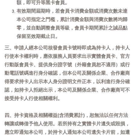
額，即可升等黑卡會員。
有效期間屆期時，若會員卡消費金額或消費次數未達
本公司指定之門檻，累計消費金額與消費次數將均歸
零，並自動調整會員等級，會員卡期間累計之誠品點
保留至效期截止日。
三、申請人經本公司核發會員卡號時即成為持卡人，持卡人
行使本卡權利時，應依服務人員要求出示實體會員卡、官方
行動版會員卡、提供身分證字號（外籍會員恕不適用）或行
動電話號碼進行身分確認，但本公司及關係企業、合作廠商
得要求持卡人出示本人身分證明文件正本，以利進行身分確
認，如持卡人拒絕出示，本公司及關係企業、合作廠商可不
接受持卡人行使相關權利。
四、持卡資格及相關權益(含消費累計)，恕無法以任何方法
轉讓或轉借予他人使用。若所持有之實體卡片遺失或毀損，
應立即通知本公司，於持卡人通知本公司遺失卡片前，如遭