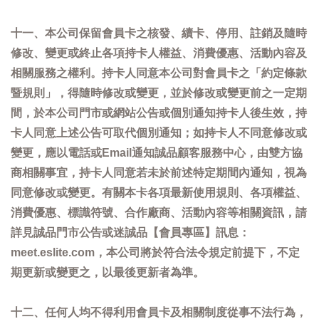
十一、本公司保留會員卡之核發、續卡、停用、註銷及隨時
修改、變更或終止各項持卡人權益、消費優惠、活動內容及
相關服務之權利。持卡人同意本公司對會員卡之「約定條款
暨規則」，得隨時修改或變更，並於修改或變更前之一定期
間，於本公司門市或網站公告或個別通知持卡人後生效，持
卡人同意上述公告可取代個別通知；如持卡人不同意修改或
變更，應以電話或Email通知誠品顧客服務中心，由雙方協
商相關事宜，持卡人同意若未於前述特定期間內通知，視為
同意修改或變更。有關本卡各項最新使用規則、各項權益、
消費優惠、標識符號、合作廠商、活動內容等相關資訊，請
詳見誠品門市公告或迷誠品【會員專區】訊息：
meet.eslite.com，本公司將於符合法令規定前提下，不定
期更新或變更之，以最後更新者為準。
十二、任何人均不得利用會員卡及相關制度從事不法行為，