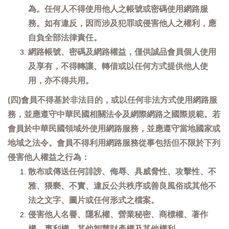
為。任何人不得使用他人之帳號或密碼使用網路服
務。如有違反，因而涉及犯罪或侵害他人之權利，應
自負全部法律責任。
網路帳號、密碼及網路權益，僅供誠品會員個人使用
及享有，不得轉讓、轉借或以任何方式提供他人使
用，亦不得共用。
(四)會員不得基於非法目的，或以任何非法方式使用網路服
務，並應遵守中華民國相關法令及網際網路之國際規範。若
會員於中華民國領域外使用網路服務，並應遵守當地國家或
地域之法令。會員不得利用網路服務從事包括但不限於下列
侵害他人權益之行為：
散布或傳送任何誹謗、侮辱、具威脅性、攻擊性、不
雅、猥褻、不實、違反公共秩序或善良風俗或其他不
法之文字、圖片或任何形式之檔案。
侵害他人名譽、隱私權、營業秘密、商標權、著作
權、專利權、其他智慧財產權及其他權利。