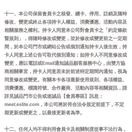
十一、本公司保留會員卡之核發、續卡、停用、註銷及隨時
修改、變更或終止各項持卡人權益、消費優惠、活動內容及
相關服務之權利。持卡人同意本公司對會員卡之「約定條款
暨規則」，得隨時修改或變更，並於修改或變更前之一定期
間，於本公司門市或網站公告或個別通知持卡人後生效，持
卡人同意上述公告可取代個別通知；如持卡人不同意修改或
變更，應以電話或Email通知誠品顧客服務中心，由雙方協
商相關事宜，持卡人同意若未於前述特定期間內通知，視為
同意修改或變更。有關本卡各項最新使用規則、各項權益、
消費優惠、標識符號、合作廠商、活動內容等相關資訊，請
詳見誠品門市公告或迷誠品【會員專區】訊息：
meet.eslite.com，本公司將於符合法令規定前提下，不定
期更新或變更之，以最後更新者為準。
十二、任何人均不得利用會員卡及相關制度從事不法行為，