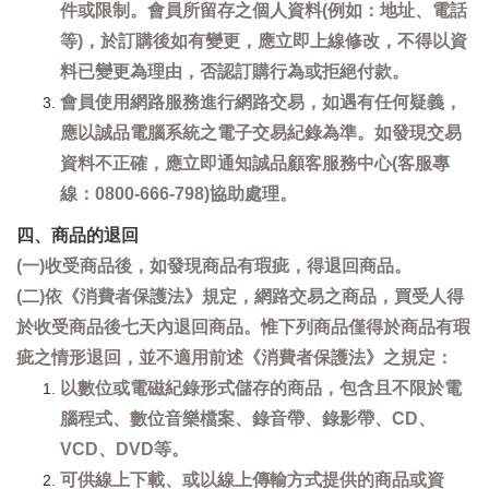
件或限制。會員所留存之個人資料(例如：地址、電話
等)，於訂購後如有變更，應立即上線修改，不得以資
料已變更為理由，否認訂購行為或拒絕付款。
會員使用網路服務進行網路交易，如遇有任何疑義，
應以誠品電腦系統之電子交易紀錄為準。如發現交易
資料不正確，應立即通知誠品顧客服務中心(客服專
線：0800-666-798)協助處理。
四、商品的退回
(一)收受商品後，如發現商品有瑕疵，得退回商品。
(二)依《消費者保護法》規定，網路交易之商品，買受人得
於收受商品後七天內退回商品。惟下列商品僅得於商品有瑕
疵之情形退回，並不適用前述《消費者保護法》之規定：
以數位或電磁紀錄形式儲存的商品，包含且不限於電
腦程式、數位音樂檔案、錄音帶、錄影帶、CD、
VCD、DVD等。
可供線上下載、或以線上傳輸方式提供的商品或資