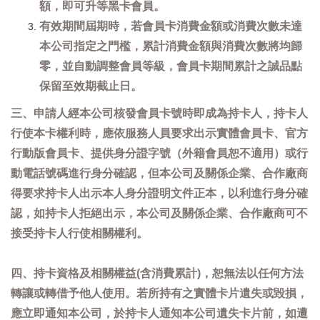
額，即可升等黑卡會員。
有效期間屆期時，若會員卡消費金額或消費次數未達
本公司指定之門檻，累計消費金額與消費次數將均歸
零，並自動調整會員等級，會員卡期間累計之誠品點
保留至效期截止日。
三、申請人經本公司核發會員卡號時即成為持卡人，持卡人
行使本卡權利時，應依服務人員要求出示實體會員卡、官方
行動版會員卡、提供身分證字號（外籍會員恕不適用）或行
動電話號碼進行身分確認，但本公司及關係企業、合作廠商
得要求持卡人出示本人身分證明文件正本，以利進行身分確
認，如持卡人拒絕出示，本公司及關係企業、合作廠商可不
接受持卡人行使相關權利。
四、持卡資格及相關權益(含消費累計)，恕無法以任何方法
轉讓或轉借予他人使用。若所持有之實體卡片遺失或毀損，
應立即通知本公司，於持卡人通知本公司遺失卡片前，如遭