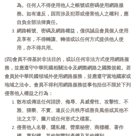
為。任何人不得使用他人之帳號或密碼使用網路服
務。如有違反，因而涉及犯罪或侵害他人之權利，應
自負全部法律責任。
網路帳號、密碼及網路權益，僅供誠品會員個人使用
及享有，不得轉讓、轉借或以任何方式提供他人使
用，亦不得共用。
(四)會員不得基於非法目的，或以任何非法方式使用網路服
務，並應遵守中華民國相關法令及網際網路之國際規範。若
會員於中華民國領域外使用網路服務，並應遵守當地國家或
地域之法令。會員不得利用網路服務從事包括但不限於下列
侵害他人權益之行為：
散布或傳送任何誹謗、侮辱、具威脅性、攻擊性、不
雅、猥褻、不實、違反公共秩序或善良風俗或其他不
法之文字、圖片或任何形式之檔案。
侵害他人名譽、隱私權、營業秘密、商標權、著作
權、專利權、其他智慧財產權及其他權利。