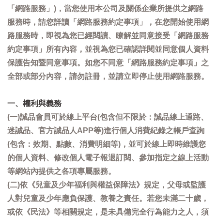
「網路服務」)，當您使用本公司及關係企業所提供之網路
服務時，請您詳讀「網路服務約定事項」，在您開始使用網
路服務時，即視為您已經閱讀、瞭解並同意接受「網路服務
約定事項」所有內容，並視為您已確認詳閱並同意個人資料
保護告知暨同意事項。如您不同意「網路服務約定事項」之
全部或部分內容，請勿註冊，並請立即停止使用網路服務。
一、權利與義務
(一)誠品會員可於線上平台(包含但不限於：誠品線上通路、
迷誠品、官方誠品人APP等)進行個人消費紀錄之帳戶查詢
(包含：效期、點數、消費明細等)，並可於線上即時維護您
的個人資料、修改個人電子報退訂閱、參加指定之線上活動
等網站內提供之各項專屬服務。
(二)依《兒童及少年福利與權益保障法》規定，父母或監護
人對兒童及少年應負保護、教養之責任。若您未滿二十歲，
或依《民法》等相關規定，是未具備完全行為能力之人，須