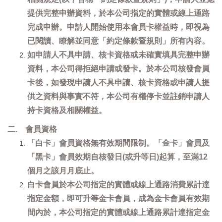
提供完整申辦資料，於本公司指定的實體或線上通路
完成申辦。申請人開始使用本會員卡權益時，即視為
已閱讀、瞭解並同意「約定條款暨規則」所有內容。
如申請人不具申請、核卡資格或未確實填具完整申辦
資料，本公司得拒絕申請或發卡。於本公司核發會員
卡後，如發現申請人不具申請、核卡資格或申請人提
供之資料與事實不符，本公司有權停卡並註銷申請人
持卡資格及相關權益。
二. 會員資格
「白卡」會員資格無有效期間限制。「金卡」會員及
「黑卡」會員效期自核發日(或升等日)起算，至滿12
個月之該月月底止。
白卡會員於本公司指定的實體或線上通路消費累計達
指定金額，即可升等金卡會員，成為金卡會員有效期
間內於，本公司指定的實體或線上通路累計達指定金