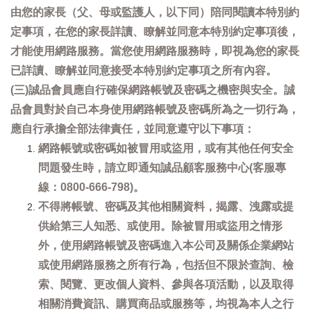
由您的家長（父、母或監護人，以下同）陪同閱讀本特別約
定事項，在您的家長詳讀、瞭解並同意本特別約定事項後，
才能使用網路服務。當您使用網路服務時，即視為您的家長
已詳讀、瞭解並同意接受本特別約定事項之所有內容。
(三)誠品會員應自行確保網路帳號及密碼之機密與安全。誠
品會員對於自己本身使用網路帳號及密碼所為之一切行為，
應自行承擔全部法律責任，並同意遵守以下事項：
網路帳號或密碼如被冒用或盜用，或有其他任何安全
問題發生時，請立即通知誠品顧客服務中心(客服專
線：0800-666-798)。
不得將帳號、密碼及其他相關資料，揭露、洩露或提
供給第三人知悉、或使用。除被冒用或盜用之情形
外，使用網路帳號及密碼進入本公司及關係企業網站
或使用網路服務之所有行為，包括但不限於查詢、檢
索、閱覽、更改個人資料、參與各項活動，以及取得
相關消費資訊、購買商品或服務等，均視為本人之行