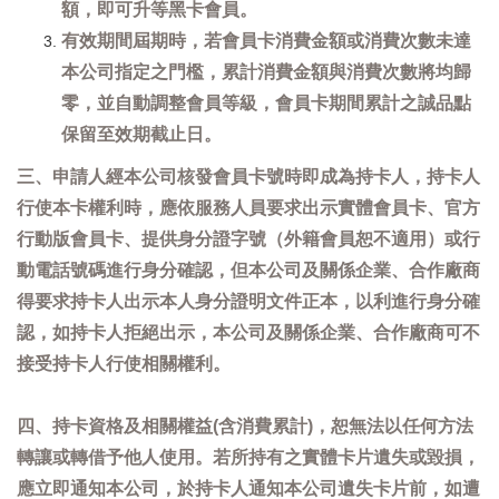
額，即可升等黑卡會員。
有效期間屆期時，若會員卡消費金額或消費次數未達
本公司指定之門檻，累計消費金額與消費次數將均歸
零，並自動調整會員等級，會員卡期間累計之誠品點
保留至效期截止日。
三、申請人經本公司核發會員卡號時即成為持卡人，持卡人
行使本卡權利時，應依服務人員要求出示實體會員卡、官方
行動版會員卡、提供身分證字號（外籍會員恕不適用）或行
動電話號碼進行身分確認，但本公司及關係企業、合作廠商
得要求持卡人出示本人身分證明文件正本，以利進行身分確
認，如持卡人拒絕出示，本公司及關係企業、合作廠商可不
接受持卡人行使相關權利。
四、持卡資格及相關權益(含消費累計)，恕無法以任何方法
轉讓或轉借予他人使用。若所持有之實體卡片遺失或毀損，
應立即通知本公司，於持卡人通知本公司遺失卡片前，如遭