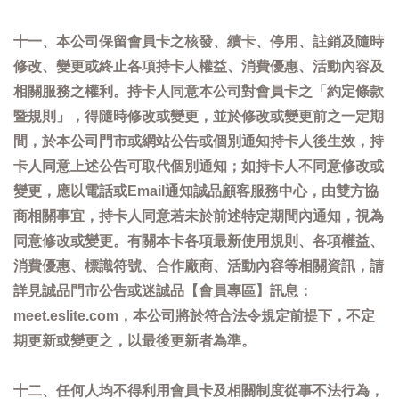
十一、本公司保留會員卡之核發、續卡、停用、註銷及隨時
修改、變更或終止各項持卡人權益、消費優惠、活動內容及
相關服務之權利。持卡人同意本公司對會員卡之「約定條款
暨規則」，得隨時修改或變更，並於修改或變更前之一定期
間，於本公司門市或網站公告或個別通知持卡人後生效，持
卡人同意上述公告可取代個別通知；如持卡人不同意修改或
變更，應以電話或Email通知誠品顧客服務中心，由雙方協
商相關事宜，持卡人同意若未於前述特定期間內通知，視為
同意修改或變更。有關本卡各項最新使用規則、各項權益、
消費優惠、標識符號、合作廠商、活動內容等相關資訊，請
詳見誠品門市公告或迷誠品【會員專區】訊息：
meet.eslite.com，本公司將於符合法令規定前提下，不定
期更新或變更之，以最後更新者為準。
十二、任何人均不得利用會員卡及相關制度從事不法行為，