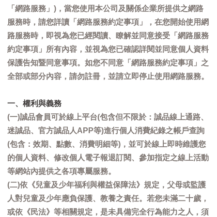
「網路服務」)，當您使用本公司及關係企業所提供之網路
服務時，請您詳讀「網路服務約定事項」，在您開始使用網
路服務時，即視為您已經閱讀、瞭解並同意接受「網路服務
約定事項」所有內容，並視為您已確認詳閱並同意個人資料
保護告知暨同意事項。如您不同意「網路服務約定事項」之
全部或部分內容，請勿註冊，並請立即停止使用網路服務。
一、權利與義務
(一)誠品會員可於線上平台(包含但不限於：誠品線上通路、
迷誠品、官方誠品人APP等)進行個人消費紀錄之帳戶查詢
(包含：效期、點數、消費明細等)，並可於線上即時維護您
的個人資料、修改個人電子報退訂閱、參加指定之線上活動
等網站內提供之各項專屬服務。
(二)依《兒童及少年福利與權益保障法》規定，父母或監護
人對兒童及少年應負保護、教養之責任。若您未滿二十歲，
或依《民法》等相關規定，是未具備完全行為能力之人，須