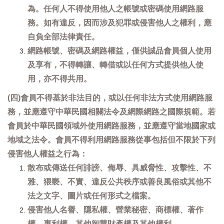
為。任何人不得使用他人之帳號或密碼使用網路服
務。如有違反，因而涉及犯罪或侵害他人之權利，應
自負全部法律責任。
網路帳號、密碼及網路權益，僅供誠品會員個人使用
及享有，不得轉讓、轉借或以任何方式提供他人使
用，亦不得共用。
(四)會員不得基於非法目的，或以任何非法方式使用網路服
務，並應遵守中華民國相關法令及網際網路之國際規範。若
會員於中華民國領域外使用網路服務，並應遵守當地國家或
地域之法令。會員不得利用網路服務從事包括但不限於下列
侵害他人權益之行為：
散布或傳送任何誹謗、侮辱、具威脅性、攻擊性、不
雅、猥褻、不實、違反公共秩序或善良風俗或其他不
法之文字、圖片或任何形式之檔案。
侵害他人名譽、隱私權、營業秘密、商標權、著作
權、專利權、其他智慧財產權及其他權利。