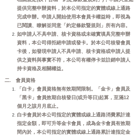
提供完整申辦資料，於本公司指定的實體或線上通路
完成申辦。申請人開始使用本會員卡權益時，即視為
已閱讀、瞭解並同意「約定條款暨規則」所有內容。
如申請人不具申請、核卡資格或未確實填具完整申辦
資料，本公司得拒絕申請或發卡。於本公司核發會員
卡後，如發現申請人不具申請、核卡資格或申請人提
供之資料與事實不符，本公司有權停卡並註銷申請人
持卡資格及相關權益。
二. 會員資格
「白卡」會員資格無有效期間限制。「金卡」會員及
「黑卡」會員效期自核發日(或升等日)起算，至滿12
個月之該月月底止。
白卡會員於本公司指定的實體或線上通路消費累計達
指定金額，即可升等金卡會員，成為金卡會員有效期
間內於，本公司指定的實體或線上通路累計達指定金