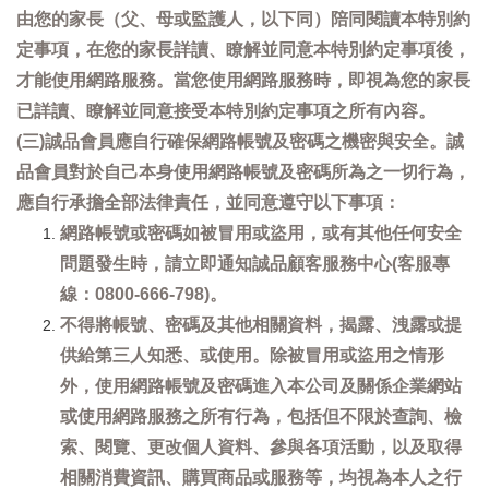
由您的家長（父、母或監護人，以下同）陪同閱讀本特別約
定事項，在您的家長詳讀、瞭解並同意本特別約定事項後，
才能使用網路服務。當您使用網路服務時，即視為您的家長
已詳讀、瞭解並同意接受本特別約定事項之所有內容。
(三)誠品會員應自行確保網路帳號及密碼之機密與安全。誠
品會員對於自己本身使用網路帳號及密碼所為之一切行為，
應自行承擔全部法律責任，並同意遵守以下事項：
網路帳號或密碼如被冒用或盜用，或有其他任何安全
問題發生時，請立即通知誠品顧客服務中心(客服專
線：0800-666-798)。
不得將帳號、密碼及其他相關資料，揭露、洩露或提
供給第三人知悉、或使用。除被冒用或盜用之情形
外，使用網路帳號及密碼進入本公司及關係企業網站
或使用網路服務之所有行為，包括但不限於查詢、檢
索、閱覽、更改個人資料、參與各項活動，以及取得
相關消費資訊、購買商品或服務等，均視為本人之行