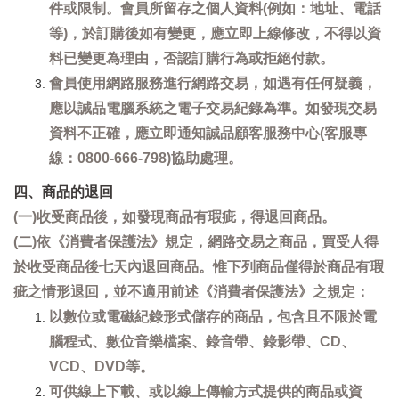
件或限制。會員所留存之個人資料(例如：地址、電話
等)，於訂購後如有變更，應立即上線修改，不得以資
料已變更為理由，否認訂購行為或拒絕付款。
會員使用網路服務進行網路交易，如遇有任何疑義，
應以誠品電腦系統之電子交易紀錄為準。如發現交易
資料不正確，應立即通知誠品顧客服務中心(客服專
線：0800-666-798)協助處理。
四、商品的退回
(一)收受商品後，如發現商品有瑕疵，得退回商品。
(二)依《消費者保護法》規定，網路交易之商品，買受人得
於收受商品後七天內退回商品。惟下列商品僅得於商品有瑕
疵之情形退回，並不適用前述《消費者保護法》之規定：
以數位或電磁紀錄形式儲存的商品，包含且不限於電
腦程式、數位音樂檔案、錄音帶、錄影帶、CD、
VCD、DVD等。
可供線上下載、或以線上傳輸方式提供的商品或資