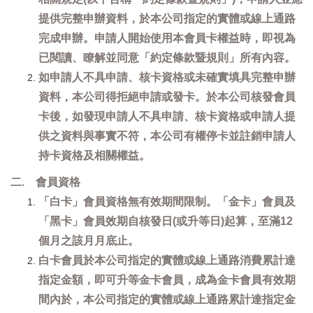
提供完整申辦資料，於本公司指定的實體或線上通路
完成申辦。申請人開始使用本會員卡權益時，即視為
已閱讀、瞭解並同意「約定條款暨規則」所有內容。
如申請人不具申請、核卡資格或未確實填具完整申辦
資料，本公司得拒絕申請或發卡。於本公司核發會員
卡後，如發現申請人不具申請、核卡資格或申請人提
供之資料與事實不符，本公司有權停卡並註銷申請人
持卡資格及相關權益。
二. 會員資格
「白卡」會員資格無有效期間限制。「金卡」會員及
「黑卡」會員效期自核發日(或升等日)起算，至滿12
個月之該月月底止。
白卡會員於本公司指定的實體或線上通路消費累計達
指定金額，即可升等金卡會員，成為金卡會員有效期
間內於，本公司指定的實體或線上通路累計達指定金