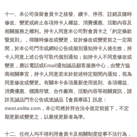
十一、本公司保留會員卡之核發、續卡、停用、註銷及隨時
修改、變更或終止各項持卡人權益、消費優惠、活動內容及
相關服務之權利。持卡人同意本公司對會員卡之「約定條款
暨規則」，得隨時修改或變更，並於修改或變更前之一定期
間，於本公司門市或網站公告或個別通知持卡人後生效，持
卡人同意上述公告可取代個別通知；如持卡人不同意修改或
變更，應以電話或Email通知誠品顧客服務中心，由雙方協
商相關事宜，持卡人同意若未於前述特定期間內通知，視為
同意修改或變更。有關本卡各項最新使用規則、各項權益、
消費優惠、標識符號、合作廠商、活動內容等相關資訊，請
詳見誠品門市公告或迷誠品【會員專區】訊息：
meet.eslite.com，本公司將於符合法令規定前提下，不定
期更新或變更之，以最後更新者為準。
十二、任何人均不得利用會員卡及相關制度從事不法行為，