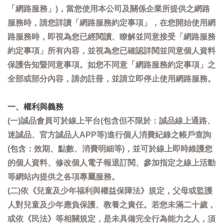
「網路服務」)，當您使用本公司及關係企業所提供之網路
服務時，請您詳讀「網路服務約定事項」，在您開始使用網
路服務時，即視為您已經閱讀、瞭解並同意接受「網路服務
約定事項」所有內容，並視為您已確認詳閱並同意個人資料
保護告知暨同意事項。如您不同意「網路服務約定事項」之
全部或部分內容，請勿註冊，並請立即停止使用網路服務。
一、權利與義務
(一)誠品會員可於線上平台(包含但不限於：誠品線上通路、
迷誠品、官方誠品人APP等)進行個人消費紀錄之帳戶查詢
(包含：效期、點數、消費明細等)，並可於線上即時維護您
的個人資料、修改個人電子報退訂閱、參加指定之線上活動
等網站內提供之各項專屬服務。
(二)依《兒童及少年福利與權益保障法》規定，父母或監護
人對兒童及少年應負保護、教養之責任。若您未滿二十歲，
或依《民法》等相關規定，是未具備完全行為能力之人，須