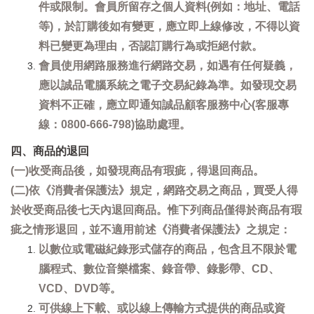
件或限制。會員所留存之個人資料(例如：地址、電話
等)，於訂購後如有變更，應立即上線修改，不得以資
料已變更為理由，否認訂購行為或拒絕付款。
會員使用網路服務進行網路交易，如遇有任何疑義，
應以誠品電腦系統之電子交易紀錄為準。如發現交易
資料不正確，應立即通知誠品顧客服務中心(客服專
線：0800-666-798)協助處理。
四、商品的退回
(一)收受商品後，如發現商品有瑕疵，得退回商品。
(二)依《消費者保護法》規定，網路交易之商品，買受人得
於收受商品後七天內退回商品。惟下列商品僅得於商品有瑕
疵之情形退回，並不適用前述《消費者保護法》之規定：
以數位或電磁紀錄形式儲存的商品，包含且不限於電
腦程式、數位音樂檔案、錄音帶、錄影帶、CD、
VCD、DVD等。
可供線上下載、或以線上傳輸方式提供的商品或資