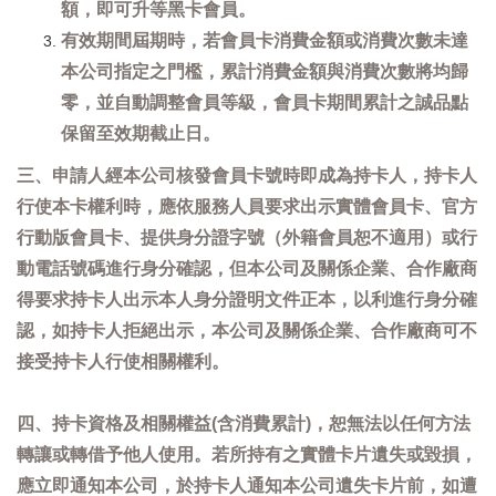
額，即可升等黑卡會員。
有效期間屆期時，若會員卡消費金額或消費次數未達
本公司指定之門檻，累計消費金額與消費次數將均歸
零，並自動調整會員等級，會員卡期間累計之誠品點
保留至效期截止日。
三、申請人經本公司核發會員卡號時即成為持卡人，持卡人
行使本卡權利時，應依服務人員要求出示實體會員卡、官方
行動版會員卡、提供身分證字號（外籍會員恕不適用）或行
動電話號碼進行身分確認，但本公司及關係企業、合作廠商
得要求持卡人出示本人身分證明文件正本，以利進行身分確
認，如持卡人拒絕出示，本公司及關係企業、合作廠商可不
接受持卡人行使相關權利。
四、持卡資格及相關權益(含消費累計)，恕無法以任何方法
轉讓或轉借予他人使用。若所持有之實體卡片遺失或毀損，
應立即通知本公司，於持卡人通知本公司遺失卡片前，如遭