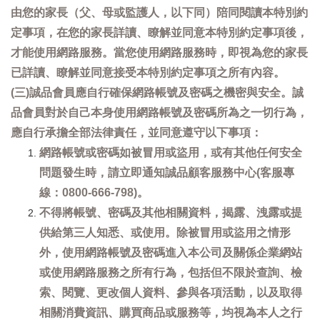
由您的家長（父、母或監護人，以下同）陪同閱讀本特別約
定事項，在您的家長詳讀、瞭解並同意本特別約定事項後，
才能使用網路服務。當您使用網路服務時，即視為您的家長
已詳讀、瞭解並同意接受本特別約定事項之所有內容。
(三)誠品會員應自行確保網路帳號及密碼之機密與安全。誠
品會員對於自己本身使用網路帳號及密碼所為之一切行為，
應自行承擔全部法律責任，並同意遵守以下事項：
網路帳號或密碼如被冒用或盜用，或有其他任何安全
問題發生時，請立即通知誠品顧客服務中心(客服專
線：0800-666-798)。
不得將帳號、密碼及其他相關資料，揭露、洩露或提
供給第三人知悉、或使用。除被冒用或盜用之情形
外，使用網路帳號及密碼進入本公司及關係企業網站
或使用網路服務之所有行為，包括但不限於查詢、檢
索、閱覽、更改個人資料、參與各項活動，以及取得
相關消費資訊、購買商品或服務等，均視為本人之行