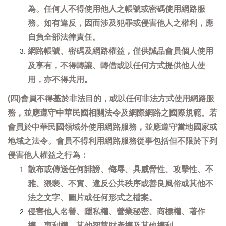
為。任何人不得使用他人之帳號或密碼使用網路服
務。如有違反，因而涉及犯罪或侵害他人之權利，應
自負全部法律責任。
網路帳號、密碼及網路權益，僅供誠品會員個人使用
及享有，不得轉讓、轉借或以任何方式提供他人使
用，亦不得共用。
(四)會員不得基於非法目的，或以任何非法方式使用網路服
務，並應遵守中華民國相關法令及網際網路之國際規範。若
會員於中華民國領域外使用網路服務，並應遵守當地國家或
地域之法令。會員不得利用網路服務從事包括但不限於下列
侵害他人權益之行為：
散布或傳送任何誹謗、侮辱、具威脅性、攻擊性、不
雅、猥褻、不實、違反公共秩序或善良風俗或其他不
法之文字、圖片或任何形式之檔案。
侵害他人名譽、隱私權、營業秘密、商標權、著作
權、專利權、其他智慧財產權及其他權利。