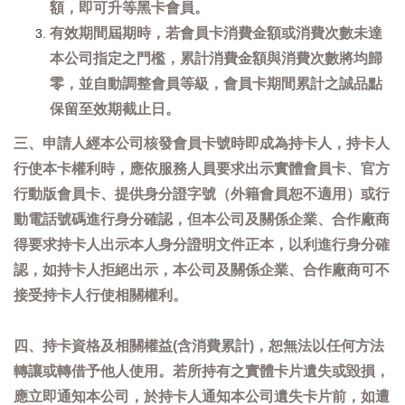
額，即可升等黑卡會員。
有效期間屆期時，若會員卡消費金額或消費次數未達
本公司指定之門檻，累計消費金額與消費次數將均歸
零，並自動調整會員等級，會員卡期間累計之誠品點
保留至效期截止日。
三、申請人經本公司核發會員卡號時即成為持卡人，持卡人
行使本卡權利時，應依服務人員要求出示實體會員卡、官方
行動版會員卡、提供身分證字號（外籍會員恕不適用）或行
動電話號碼進行身分確認，但本公司及關係企業、合作廠商
得要求持卡人出示本人身分證明文件正本，以利進行身分確
認，如持卡人拒絕出示，本公司及關係企業、合作廠商可不
接受持卡人行使相關權利。
四、持卡資格及相關權益(含消費累計)，恕無法以任何方法
轉讓或轉借予他人使用。若所持有之實體卡片遺失或毀損，
應立即通知本公司，於持卡人通知本公司遺失卡片前，如遭