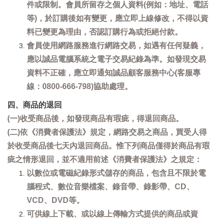
件或限制。會員所留存之個人資料(例如：地址、電話
等)，於訂購後如有變更，應立即上線修改，不得以資
料已變更為理由，否認訂購行為或拒絕付款。
會員使用網路服務進行網路交易，如遇有任何疑義，
應以誠品電腦系統之電子交易紀錄為準。如發現交易
資料不正確，應立即通知誠品顧客服務中心(客服專
線：0800-666-798)協助處理。
四、商品的退回
(一)收受商品後，如發現商品有瑕疵，得退回商品。
(二)依《消費者保護法》規定，網路交易之商品，買受人得
於收受商品後七天內退回商品。惟下列商品僅得於商品有瑕
疵之情形退回，並不適用前述《消費者保護法》之規定：
以數位或電磁紀錄形式儲存的商品，包含且不限於電
腦程式、數位音樂檔案、錄音帶、錄影帶、CD、
VCD、DVD等。
可供線上下載、或以線上傳輸方式提供的商品或資