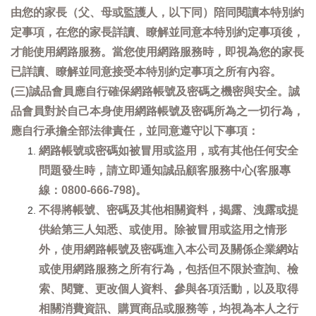
由您的家長（父、母或監護人，以下同）陪同閱讀本特別約
定事項，在您的家長詳讀、瞭解並同意本特別約定事項後，
才能使用網路服務。當您使用網路服務時，即視為您的家長
已詳讀、瞭解並同意接受本特別約定事項之所有內容。
(三)誠品會員應自行確保網路帳號及密碼之機密與安全。誠
品會員對於自己本身使用網路帳號及密碼所為之一切行為，
應自行承擔全部法律責任，並同意遵守以下事項：
網路帳號或密碼如被冒用或盜用，或有其他任何安全
問題發生時，請立即通知誠品顧客服務中心(客服專
線：0800-666-798)。
不得將帳號、密碼及其他相關資料，揭露、洩露或提
供給第三人知悉、或使用。除被冒用或盜用之情形
外，使用網路帳號及密碼進入本公司及關係企業網站
或使用網路服務之所有行為，包括但不限於查詢、檢
索、閱覽、更改個人資料、參與各項活動，以及取得
相關消費資訊、購買商品或服務等，均視為本人之行