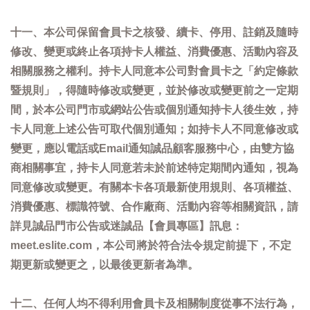
十一、本公司保留會員卡之核發、續卡、停用、註銷及隨時
修改、變更或終止各項持卡人權益、消費優惠、活動內容及
相關服務之權利。持卡人同意本公司對會員卡之「約定條款
暨規則」，得隨時修改或變更，並於修改或變更前之一定期
間，於本公司門市或網站公告或個別通知持卡人後生效，持
卡人同意上述公告可取代個別通知；如持卡人不同意修改或
變更，應以電話或Email通知誠品顧客服務中心，由雙方協
商相關事宜，持卡人同意若未於前述特定期間內通知，視為
同意修改或變更。有關本卡各項最新使用規則、各項權益、
消費優惠、標識符號、合作廠商、活動內容等相關資訊，請
詳見誠品門市公告或迷誠品【會員專區】訊息：
meet.eslite.com，本公司將於符合法令規定前提下，不定
期更新或變更之，以最後更新者為準。
十二、任何人均不得利用會員卡及相關制度從事不法行為，