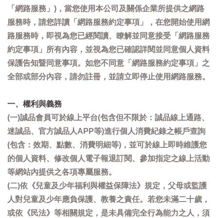
「網路服務」)，當您使用本公司及關係企業所提供之網路
服務時，請您詳讀「網路服務約定事項」，在您開始使用網
路服務時，即視為您已經閱讀、瞭解並同意接受「網路服務
約定事項」所有內容，並視為您已確認詳閱並同意個人資料
保護告知暨同意事項。如您不同意「網路服務約定事項」之
全部或部分內容，請勿註冊，並請立即停止使用網路服務。
一、權利與義務
(一)誠品會員可於線上平台(包含但不限於：誠品線上通路、
迷誠品、官方誠品人APP等)進行個人消費紀錄之帳戶查詢
(包含：效期、點數、消費明細等)，並可於線上即時維護您
的個人資料、修改個人電子報退訂閱、參加指定之線上活動
等網站內提供之各項專屬服務。
(二)依《兒童及少年福利與權益保障法》規定，父母或監護
人對兒童及少年應負保護、教養之責任。若您未滿二十歲，
或依《民法》等相關規定，是未具備完全行為能力之人，須