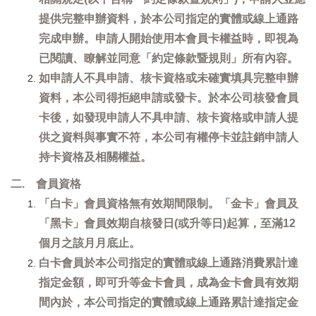
提供完整申辦資料，於本公司指定的實體或線上通路
完成申辦。申請人開始使用本會員卡權益時，即視為
已閱讀、瞭解並同意「約定條款暨規則」所有內容。
如申請人不具申請、核卡資格或未確實填具完整申辦
資料，本公司得拒絕申請或發卡。於本公司核發會員
卡後，如發現申請人不具申請、核卡資格或申請人提
供之資料與事實不符，本公司有權停卡並註銷申請人
持卡資格及相關權益。
二. 會員資格
「白卡」會員資格無有效期間限制。「金卡」會員及
「黑卡」會員效期自核發日(或升等日)起算，至滿12
個月之該月月底止。
白卡會員於本公司指定的實體或線上通路消費累計達
指定金額，即可升等金卡會員，成為金卡會員有效期
間內於，本公司指定的實體或線上通路累計達指定金