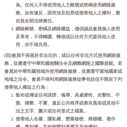
為。任何人不得使用他人之帳號或密碼使用網路服
務。如有違反，因而涉及犯罪或侵害他人之權利，應
自負全部法律責任。
網路帳號、密碼及網路權益，僅供誠品會員個人使用
及享有，不得轉讓、轉借或以任何方式提供他人使
用，亦不得共用。
(四)會員不得基於非法目的，或以任何非法方式使用網路服
務，並應遵守中華民國相關法令及網際網路之國際規範。若
會員於中華民國領域外使用網路服務，並應遵守當地國家或
地域之法令。會員不得利用網路服務從事包括但不限於下列
侵害他人權益之行為：
散布或傳送任何誹謗、侮辱、具威脅性、攻擊性、不
雅、猥褻、不實、違反公共秩序或善良風俗或其他不
法之文字、圖片或任何形式之檔案。
侵害他人名譽、隱私權、營業秘密、商標權、著作
權、專利權、其他智慧財產權及其他權利。