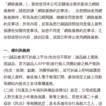
「網路服務」)，當您使用本公司及關係企業所提供之網路
服務時，請您詳讀「網路服務約定事項」，在您開始使用網
路服務時，即視為您已經閱讀、瞭解並同意接受「網路服務
約定事項」所有內容，並視為您已確認詳閱並同意個人資料
保護告知暨同意事項。如您不同意「網路服務約定事項」之
全部或部分內容，請勿註冊，並請立即停止使用網路服務。
一、權利與義務
(一)誠品會員可於線上平台(包含但不限於：誠品線上通路、
迷誠品、官方誠品人APP等)進行個人消費紀錄之帳戶查詢
(包含：效期、點數、消費明細等)，並可於線上即時維護您
的個人資料、修改個人電子報退訂閱、參加指定之線上活動
等網站內提供之各項專屬服務。
(二)依《兒童及少年福利與權益保障法》規定，父母或監護
人對兒童及少年應負保護、教養之責任。若您未滿二十歲，
或依《民法》等相關規定，是未具備完全行為能力之人，須