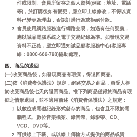
件或限制。會員所留存之個人資料(例如：地址、電話
等)，於訂購後如有變更，應立即上線修改，不得以資
料已變更為理由，否認訂購行為或拒絕付款。
會員使用網路服務進行網路交易，如遇有任何疑義，
應以誠品電腦系統之電子交易紀錄為準。如發現交易
資料不正確，應立即通知誠品顧客服務中心(客服專
線：0800-666-798)協助處理。
四、商品的退回
(一)收受商品後，如發現商品有瑕疵，得退回商品。
(二)依《消費者保護法》規定，網路交易之商品，買受人得
於收受商品後七天內退回商品。惟下列商品僅得於商品有瑕
疵之情形退回，並不適用前述《消費者保護法》之規定：
以數位或電磁紀錄形式儲存的商品，包含且不限於電
腦程式、數位音樂檔案、錄音帶、錄影帶、CD、
VCD、DVD等。
可供線上下載、或以線上傳輸方式提供的商品或資