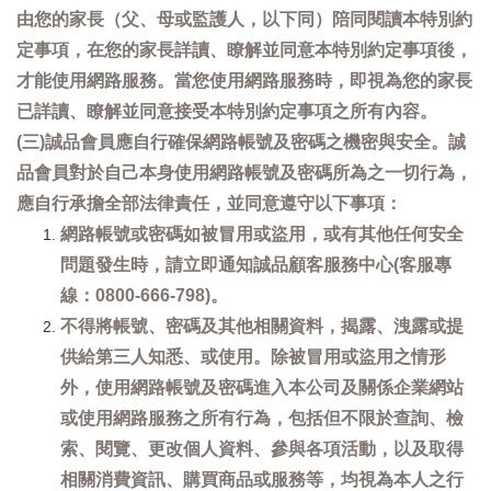
由您的家長（父、母或監護人，以下同）陪同閱讀本特別約
定事項，在您的家長詳讀、瞭解並同意本特別約定事項後，
才能使用網路服務。當您使用網路服務時，即視為您的家長
已詳讀、瞭解並同意接受本特別約定事項之所有內容。
(三)誠品會員應自行確保網路帳號及密碼之機密與安全。誠
品會員對於自己本身使用網路帳號及密碼所為之一切行為，
應自行承擔全部法律責任，並同意遵守以下事項：
網路帳號或密碼如被冒用或盜用，或有其他任何安全
問題發生時，請立即通知誠品顧客服務中心(客服專
線：0800-666-798)。
不得將帳號、密碼及其他相關資料，揭露、洩露或提
供給第三人知悉、或使用。除被冒用或盜用之情形
外，使用網路帳號及密碼進入本公司及關係企業網站
或使用網路服務之所有行為，包括但不限於查詢、檢
索、閱覽、更改個人資料、參與各項活動，以及取得
相關消費資訊、購買商品或服務等，均視為本人之行