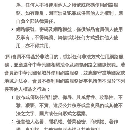
為。任何人不得使用他人之帳號或密碼使用網路服
務。如有違反，因而涉及犯罪或侵害他人之權利，應
自負全部法律責任。
網路帳號、密碼及網路權益，僅供誠品會員個人使用
及享有，不得轉讓、轉借或以任何方式提供他人使
用，亦不得共用。
(四)會員不得基於非法目的，或以任何非法方式使用網路服
務，並應遵守中華民國相關法令及網際網路之國際規範。若
會員於中華民國領域外使用網路服務，並應遵守當地國家或
地域之法令。會員不得利用網路服務從事包括但不限於下列
侵害他人權益之行為：
散布或傳送任何誹謗、侮辱、具威脅性、攻擊性、不
雅、猥褻、不實、違反公共秩序或善良風俗或其他不
法之文字、圖片或任何形式之檔案。
侵害他人名譽、隱私權、營業秘密、商標權、著作
權、專利權、其他智慧財產權及其他權利。