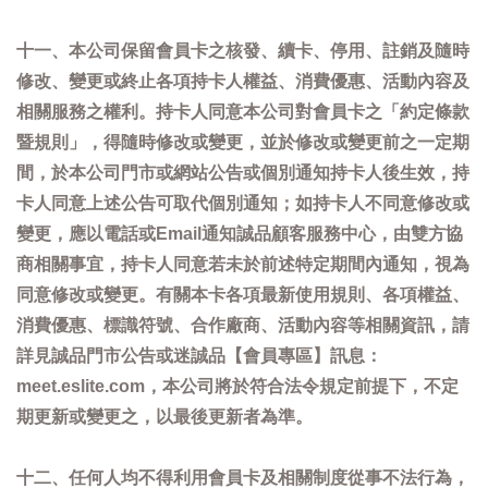
十一、本公司保留會員卡之核發、續卡、停用、註銷及隨時
修改、變更或終止各項持卡人權益、消費優惠、活動內容及
相關服務之權利。持卡人同意本公司對會員卡之「約定條款
暨規則」，得隨時修改或變更，並於修改或變更前之一定期
間，於本公司門市或網站公告或個別通知持卡人後生效，持
卡人同意上述公告可取代個別通知；如持卡人不同意修改或
變更，應以電話或Email通知誠品顧客服務中心，由雙方協
商相關事宜，持卡人同意若未於前述特定期間內通知，視為
同意修改或變更。有關本卡各項最新使用規則、各項權益、
消費優惠、標識符號、合作廠商、活動內容等相關資訊，請
詳見誠品門市公告或迷誠品【會員專區】訊息：
meet.eslite.com，本公司將於符合法令規定前提下，不定
期更新或變更之，以最後更新者為準。
十二、任何人均不得利用會員卡及相關制度從事不法行為，