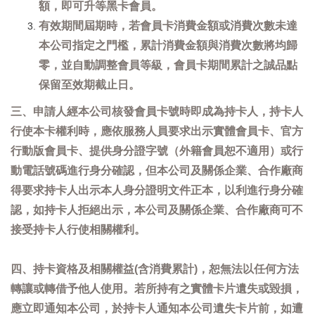
額，即可升等黑卡會員。
有效期間屆期時，若會員卡消費金額或消費次數未達
本公司指定之門檻，累計消費金額與消費次數將均歸
零，並自動調整會員等級，會員卡期間累計之誠品點
保留至效期截止日。
三、申請人經本公司核發會員卡號時即成為持卡人，持卡人
行使本卡權利時，應依服務人員要求出示實體會員卡、官方
行動版會員卡、提供身分證字號（外籍會員恕不適用）或行
動電話號碼進行身分確認，但本公司及關係企業、合作廠商
得要求持卡人出示本人身分證明文件正本，以利進行身分確
認，如持卡人拒絕出示，本公司及關係企業、合作廠商可不
接受持卡人行使相關權利。
四、持卡資格及相關權益(含消費累計)，恕無法以任何方法
轉讓或轉借予他人使用。若所持有之實體卡片遺失或毀損，
應立即通知本公司，於持卡人通知本公司遺失卡片前，如遭