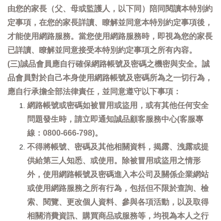
由您的家長（父、母或監護人，以下同）陪同閱讀本特別約
定事項，在您的家長詳讀、瞭解並同意本特別約定事項後，
才能使用網路服務。當您使用網路服務時，即視為您的家長
已詳讀、瞭解並同意接受本特別約定事項之所有內容。
(三)誠品會員應自行確保網路帳號及密碼之機密與安全。誠
品會員對於自己本身使用網路帳號及密碼所為之一切行為，
應自行承擔全部法律責任，並同意遵守以下事項：
網路帳號或密碼如被冒用或盜用，或有其他任何安全
問題發生時，請立即通知誠品顧客服務中心(客服專
線：0800-666-798)。
不得將帳號、密碼及其他相關資料，揭露、洩露或提
供給第三人知悉、或使用。除被冒用或盜用之情形
外，使用網路帳號及密碼進入本公司及關係企業網站
或使用網路服務之所有行為，包括但不限於查詢、檢
索、閱覽、更改個人資料、參與各項活動，以及取得
相關消費資訊、購買商品或服務等，均視為本人之行