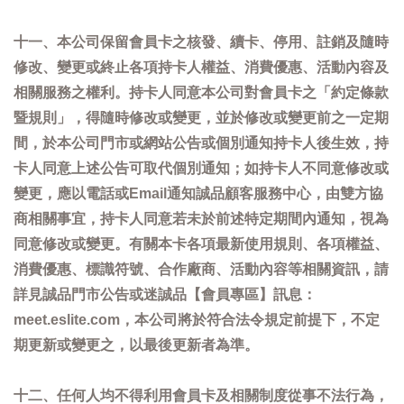
十一、本公司保留會員卡之核發、續卡、停用、註銷及隨時
修改、變更或終止各項持卡人權益、消費優惠、活動內容及
相關服務之權利。持卡人同意本公司對會員卡之「約定條款
暨規則」，得隨時修改或變更，並於修改或變更前之一定期
間，於本公司門市或網站公告或個別通知持卡人後生效，持
卡人同意上述公告可取代個別通知；如持卡人不同意修改或
變更，應以電話或Email通知誠品顧客服務中心，由雙方協
商相關事宜，持卡人同意若未於前述特定期間內通知，視為
同意修改或變更。有關本卡各項最新使用規則、各項權益、
消費優惠、標識符號、合作廠商、活動內容等相關資訊，請
詳見誠品門市公告或迷誠品【會員專區】訊息：
meet.eslite.com，本公司將於符合法令規定前提下，不定
期更新或變更之，以最後更新者為準。
十二、任何人均不得利用會員卡及相關制度從事不法行為，