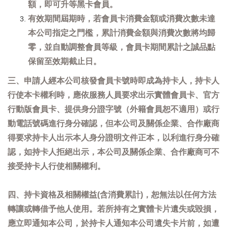
額，即可升等黑卡會員。
有效期間屆期時，若會員卡消費金額或消費次數未達
本公司指定之門檻，累計消費金額與消費次數將均歸
零，並自動調整會員等級，會員卡期間累計之誠品點
保留至效期截止日。
三、申請人經本公司核發會員卡號時即成為持卡人，持卡人
行使本卡權利時，應依服務人員要求出示實體會員卡、官方
行動版會員卡、提供身分證字號（外籍會員恕不適用）或行
動電話號碼進行身分確認，但本公司及關係企業、合作廠商
得要求持卡人出示本人身分證明文件正本，以利進行身分確
認，如持卡人拒絕出示，本公司及關係企業、合作廠商可不
接受持卡人行使相關權利。
四、持卡資格及相關權益(含消費累計)，恕無法以任何方法
轉讓或轉借予他人使用。若所持有之實體卡片遺失或毀損，
應立即通知本公司，於持卡人通知本公司遺失卡片前，如遭