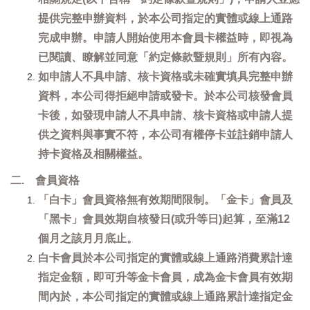
提供完整申辦資料，於本公司指定的實體或線上通路
完成申辦。申請人開始使用本會員卡權益時，即視為
已閱讀、瞭解並同意「約定條款暨規則」所有內容。
如申請人不具申請、核卡資格或未確實填具完整申辦
資料，本公司得拒絕申請或發卡。於本公司核發會員
卡後，如發現申請人不具申請、核卡資格或申請人提
供之資料與事實不符，本公司有權停卡並註銷申請人
持卡資格及相關權益。
二. 會員資格
「白卡」會員資格無有效期間限制。「金卡」會員及
「黑卡」會員效期自核發日(或升等日)起算，至滿12
個月之該月月底止。
白卡會員於本公司指定的實體或線上通路消費累計達
指定金額，即可升等金卡會員，成為金卡會員有效期
間內於，本公司指定的實體或線上通路累計達指定金