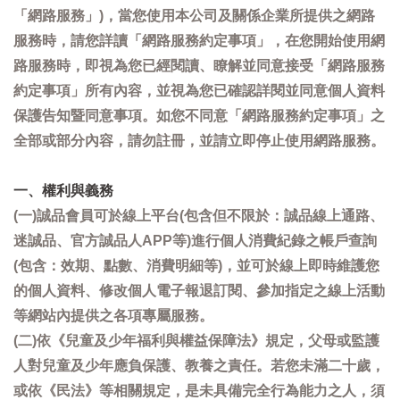
「網路服務」)，當您使用本公司及關係企業所提供之網路
服務時，請您詳讀「網路服務約定事項」，在您開始使用網
路服務時，即視為您已經閱讀、瞭解並同意接受「網路服務
約定事項」所有內容，並視為您已確認詳閱並同意個人資料
保護告知暨同意事項。如您不同意「網路服務約定事項」之
全部或部分內容，請勿註冊，並請立即停止使用網路服務。
一、權利與義務
(一)誠品會員可於線上平台(包含但不限於：誠品線上通路、
迷誠品、官方誠品人APP等)進行個人消費紀錄之帳戶查詢
(包含：效期、點數、消費明細等)，並可於線上即時維護您
的個人資料、修改個人電子報退訂閱、參加指定之線上活動
等網站內提供之各項專屬服務。
(二)依《兒童及少年福利與權益保障法》規定，父母或監護
人對兒童及少年應負保護、教養之責任。若您未滿二十歲，
或依《民法》等相關規定，是未具備完全行為能力之人，須