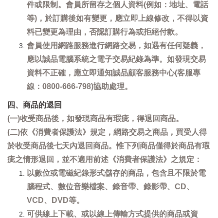
件或限制。會員所留存之個人資料(例如：地址、電話
等)，於訂購後如有變更，應立即上線修改，不得以資
料已變更為理由，否認訂購行為或拒絕付款。
會員使用網路服務進行網路交易，如遇有任何疑義，
應以誠品電腦系統之電子交易紀錄為準。如發現交易
資料不正確，應立即通知誠品顧客服務中心(客服專
線：0800-666-798)協助處理。
四、商品的退回
(一)收受商品後，如發現商品有瑕疵，得退回商品。
(二)依《消費者保護法》規定，網路交易之商品，買受人得
於收受商品後七天內退回商品。惟下列商品僅得於商品有瑕
疵之情形退回，並不適用前述《消費者保護法》之規定：
以數位或電磁紀錄形式儲存的商品，包含且不限於電
腦程式、數位音樂檔案、錄音帶、錄影帶、CD、
VCD、DVD等。
可供線上下載、或以線上傳輸方式提供的商品或資