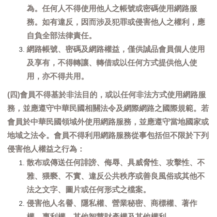
為。任何人不得使用他人之帳號或密碼使用網路服
務。如有違反，因而涉及犯罪或侵害他人之權利，應
自負全部法律責任。
網路帳號、密碼及網路權益，僅供誠品會員個人使用
及享有，不得轉讓、轉借或以任何方式提供他人使
用，亦不得共用。
(四)會員不得基於非法目的，或以任何非法方式使用網路服
務，並應遵守中華民國相關法令及網際網路之國際規範。若
會員於中華民國領域外使用網路服務，並應遵守當地國家或
地域之法令。會員不得利用網路服務從事包括但不限於下列
侵害他人權益之行為：
散布或傳送任何誹謗、侮辱、具威脅性、攻擊性、不
雅、猥褻、不實、違反公共秩序或善良風俗或其他不
法之文字、圖片或任何形式之檔案。
侵害他人名譽、隱私權、營業秘密、商標權、著作
權、專利權、其他智慧財產權及其他權利。