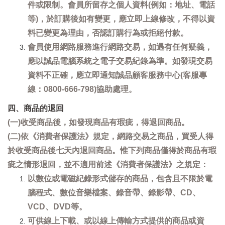
件或限制。會員所留存之個人資料(例如：地址、電話
等)，於訂購後如有變更，應立即上線修改，不得以資
料已變更為理由，否認訂購行為或拒絕付款。
會員使用網路服務進行網路交易，如遇有任何疑義，
應以誠品電腦系統之電子交易紀錄為準。如發現交易
資料不正確，應立即通知誠品顧客服務中心(客服專
線：0800-666-798)協助處理。
四、商品的退回
(一)收受商品後，如發現商品有瑕疵，得退回商品。
(二)依《消費者保護法》規定，網路交易之商品，買受人得
於收受商品後七天內退回商品。惟下列商品僅得於商品有瑕
疵之情形退回，並不適用前述《消費者保護法》之規定：
以數位或電磁紀錄形式儲存的商品，包含且不限於電
腦程式、數位音樂檔案、錄音帶、錄影帶、CD、
VCD、DVD等。
可供線上下載、或以線上傳輸方式提供的商品或資