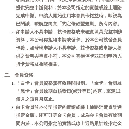
提供完整申辦資料，於本公司指定的實體或線上通路
完成申辦。申請人開始使用本會員卡權益時，即視為
已閱讀、瞭解並同意「約定條款暨規則」所有內容。
如申請人不具申請、核卡資格或未確實填具完整申辦
資料，本公司得拒絕申請或發卡。於本公司核發會員
卡後，如發現申請人不具申請、核卡資格或申請人提
供之資料與事實不符，本公司有權停卡並註銷申請人
持卡資格及相關權益。
二. 會員資格
「白卡」會員資格無有效期間限制。「金卡」會員及
「黑卡」會員效期自核發日(或升等日)起算，至滿12
個月之該月月底止。
白卡會員於本公司指定的實體或線上通路消費累計達
指定金額，即可升等金卡會員，成為金卡會員有效期
間內於，本公司指定的實體或線上通路累計達指定金