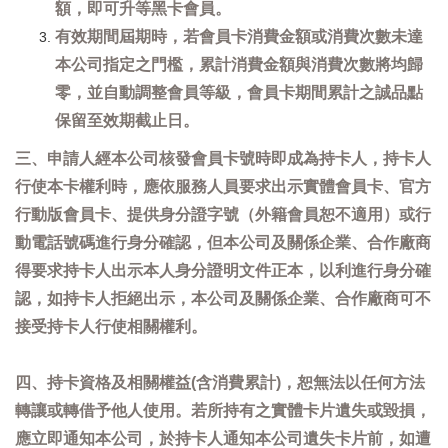
額，即可升等黑卡會員。
有效期間屆期時，若會員卡消費金額或消費次數未達
本公司指定之門檻，累計消費金額與消費次數將均歸
零，並自動調整會員等級，會員卡期間累計之誠品點
保留至效期截止日。
三、申請人經本公司核發會員卡號時即成為持卡人，持卡人
行使本卡權利時，應依服務人員要求出示實體會員卡、官方
行動版會員卡、提供身分證字號（外籍會員恕不適用）或行
動電話號碼進行身分確認，但本公司及關係企業、合作廠商
得要求持卡人出示本人身分證明文件正本，以利進行身分確
認，如持卡人拒絕出示，本公司及關係企業、合作廠商可不
接受持卡人行使相關權利。
四、持卡資格及相關權益(含消費累計)，恕無法以任何方法
轉讓或轉借予他人使用。若所持有之實體卡片遺失或毀損，
應立即通知本公司，於持卡人通知本公司遺失卡片前，如遭