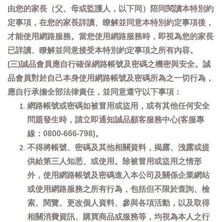
由您的家長（父、母或監護人，以下同）陪同閱讀本特別約
定事項，在您的家長詳讀、瞭解並同意本特別約定事項後，
才能使用網路服務。當您使用網路服務時，即視為您的家長
已詳讀、瞭解並同意接受本特別約定事項之所有內容。
(三)誠品會員應自行確保網路帳號及密碼之機密與安全。誠
品會員對於自己本身使用網路帳號及密碼所為之一切行為，
應自行承擔全部法律責任，並同意遵守以下事項：
網路帳號或密碼如被冒用或盜用，或有其他任何安全
問題發生時，請立即通知誠品顧客服務中心(客服專
線：0800-666-798)。
不得將帳號、密碼及其他相關資料，揭露、洩露或提
供給第三人知悉、或使用。除被冒用或盜用之情形
外，使用網路帳號及密碼進入本公司及關係企業網站
或使用網路服務之所有行為，包括但不限於查詢、檢
索、閱覽、更改個人資料、參與各項活動，以及取得
相關消費資訊、購買商品或服務等，均視為本人之行