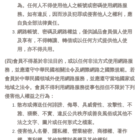
為。任何人不得使用他人之帳號或密碼使用網路服
務。如有違反，因而涉及犯罪或侵害他人之權利，應
自負全部法律責任。
網路帳號、密碼及網路權益，僅供誠品會員個人使用
及享有，不得轉讓、轉借或以任何方式提供他人使
用，亦不得共用。
(四)會員不得基於非法目的，或以任何非法方式使用網路服
務，並應遵守中華民國相關法令及網際網路之國際規範。若
會員於中華民國領域外使用網路服務，並應遵守當地國家或
地域之法令。會員不得利用網路服務從事包括但不限於下列
侵害他人權益之行為：
散布或傳送任何誹謗、侮辱、具威脅性、攻擊性、不
雅、猥褻、不實、違反公共秩序或善良風俗或其他不
法之文字、圖片或任何形式之檔案。
侵害他人名譽、隱私權、營業秘密、商標權、著作
權、專利權、其他智慧財產權及其他權利。