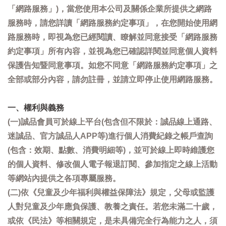
「網路服務」)，當您使用本公司及關係企業所提供之網路
服務時，請您詳讀「網路服務約定事項」，在您開始使用網
路服務時，即視為您已經閱讀、瞭解並同意接受「網路服務
約定事項」所有內容，並視為您已確認詳閱並同意個人資料
保護告知暨同意事項。如您不同意「網路服務約定事項」之
全部或部分內容，請勿註冊，並請立即停止使用網路服務。
一、權利與義務
(一)誠品會員可於線上平台(包含但不限於：誠品線上通路、
迷誠品、官方誠品人APP等)進行個人消費紀錄之帳戶查詢
(包含：效期、點數、消費明細等)，並可於線上即時維護您
的個人資料、修改個人電子報退訂閱、參加指定之線上活動
等網站內提供之各項專屬服務。
(二)依《兒童及少年福利與權益保障法》規定，父母或監護
人對兒童及少年應負保護、教養之責任。若您未滿二十歲，
或依《民法》等相關規定，是未具備完全行為能力之人，須