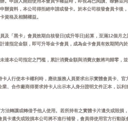
辦。申請人開始使用本會員卡權益時，即視為已閱讀、瞭解並同
申辦資料，本公司得拒絕申請或發卡。於本公司核發會員卡後，
卡資格及相關權益。
員及「黑卡」會員效期自核發日(或升等日)起算，至滿12個月之
計達指定金額，即可升等金卡會員，成為金卡會員有效期間內於
未達本公司指定之門檻，累計消費金額與消費次數將均歸零，並
持卡人行使本卡權利時，應依服務人員要求出示實體會員卡、官
企業、合作廠商得要求持卡人出示本人身分證明文件正本，以利
任何方法轉讓或轉借予他人使用。若所持有之實體卡片遺失或毀損
會員卡遺失或毀損本公司將不進行補發，會員得使用官方行動版