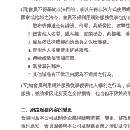
(四)會員不得基於非法目的，或以任何非法方式使
國家或地域之法令。會員不得利用網路服務從事包括
散布或傳送任何誹謗、侮辱、具威脅性、攻擊性
侵害他人名譽、隱私權、營業秘密、商標權、著
違反依法律或契約所應負之保密義務。
冒用他人名義使用網路服務。
傳輸或散佈電腦病毒。
濫發廣告郵件。
其他誠品有正當理由認為不適當之行為。
(五)如會員利用網路服務從事侵害他人權利之行為
服務，並請求因此所受之全部損害，包含但不限於商
二、網路服務內容的變更
會員同意本公司及關係企業得隨時調整、變更、修改
個別通知。會員因參與本公司及關係企業之活動及使