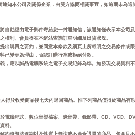
面通知本公司及關係企業，由雙方協商相關事宜，如逾期未為通
將自動經由電子郵件寄給您一封通知信，該通知僅表示本公司及
之權利。會員得在本網站查詢訂單明細及出貨狀況。
提出購買之要約，並同意本條款及網頁上所載明之交易條件或限
料已變更為理由，否認訂購行為或拒絕付款。
義，應以誠品電腦系統之電子交易紀錄為準。如發現交易資料不
買受人得於收受商品後七天內退回商品。惟下列商品僅得於商品有
於電腦程式、數位音樂檔案、錄音帶、錄影帶、CD、VCD、DV
資料。
解約時即將逾期以及性質上無法或不適合退還的商品，包含且不