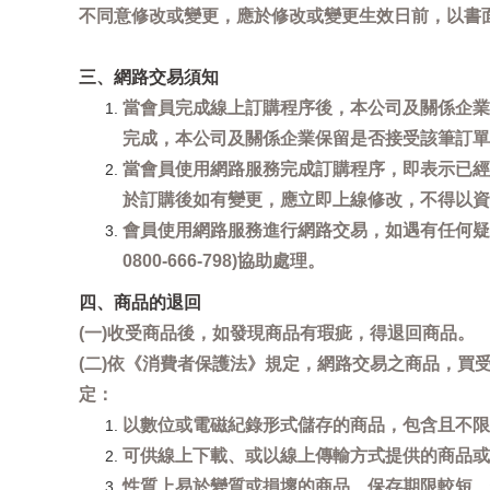
不同意修改或變更，應於修改或變更生效日前，以書
三、網路交易須知
當會員完成線上訂購程序後，本公司及關係企業
完成，本公司及關係企業保留是否接受該筆訂單
當會員使用網路服務完成訂購程序，即表示已經
於訂購後如有變更，應立即上線修改，不得以資
會員使用網路服務進行網路交易，如遇有任何疑
0800-666-798)協助處理。
四、商品的退回
(一)收受商品後，如發現商品有瑕疵，得退回商品。
(二)依《消費者保護法》規定，網路交易之商品，
定：
以數位或電磁紀錄形式儲存的商品，包含且不限
可供線上下載、或以線上傳輸方式提供的商品或
性質上易於變質或損壞的商品、保存期限較短、