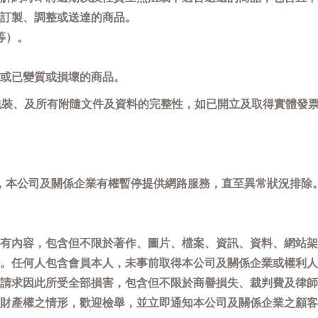
訂製、調整或送達的商品。
等）。
或已變質或損壞的商品。
包裝、及所有附隨文件及資料的完整性，如已開立及取得實體發票
，本公司及關係企業有權暫停提供網路服務，直至異常狀況排除
有內容，包含但不限於著作、圖片、檔案、資訊、資料、網站架
。任何人包含會員本人，未事前取得本公司及關係企業或權利人
請求因此所受全部損害，包含但不限於商譽損失、裁判費及律師
權之情形，歡迎檢舉，並立即通知本公司及關係企業之顧客服務中心(