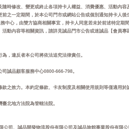
及隨時修改、變更或終止各項持卡人權益、消費優惠、活動內容
更前之一定期間，於本公司門市或網站公告或個別通知持卡人後
客服務中心，由雙方協商相關事宜，持卡人同意若未於前述特定期
動內容等相關資訊，請詳見誠品門市公告或迷誠品【會員專區】訊息：
。
行為，違反者本公司將依法追究法律責任。
品顧客服務中心0800-666-798。
條款之效力。本約定條款、卡友制度及相關使用規則等僅適用於
灣臺北地方法院為管轄法院。
限公司、誠品開發物流股份有限公司及誠品旅館事業股份有限公