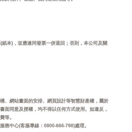
(紙本)，並應連同發票一併退回；否則，本公司及關
。
構、網站畫面的安排、網頁設計等智慧財產權，屬於
書面同意及授權，均不得以任何方式使用。如違反，
費等。
客服專線：0800-666-798)處理。