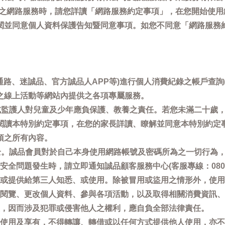
供之網路服務時，請您詳讀「網路服務約定事項」，在您開始使
閱並同意個人資料保護告知暨同意事項。如您不同意「網路服務
通路、迷誠品、官方誠品人APP等)進行個人消費紀錄之帳戶查
之線上活動等網站內提供之各項專屬服務。
母或監護人對兒童及少年應負保護、教養之責任。若您未滿二十歲
閱讀本特別約定事項，在您的家長詳讀、瞭解並同意本特別約定
項之所有內容。
安全。誠品會員對於自己本身使用網路帳號及密碼所為之一切行為
問題發生時，請立即通知誠品顧客服務中心(客服專線：0800-66
或提供給第三人知悉、或使用。除被冒用或盜用之情形外，使用
閱覽、更改個人資料、參與各項活動，以及取得相關消費資訊、
，因而涉及犯罪或侵害他人之權利，應自負全部法律責任。
使用及享有，不得轉讓、轉借或以任何方式提供他人使用，亦不