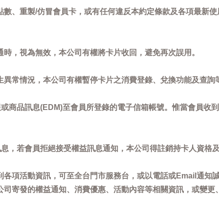
點數、重製/仿冒會員卡，或有任何違反本約定條款及各項最新使
通時，視為無效，本公司有權將卡片收回，避免再次誤用。
生異常情況，本公司有權暫停卡片之消費登錄、兌換功能及查詢
或商品訊息(EDM)至會員所登錄的電子信箱帳號。惟當會員收
訊息，若會員拒絕接受權益訊息通知，本公司得註銷持卡人資格
各項活動資訊，可至全台門市服務台，或以電話或Email通知
公司寄發的權益通知、消費優惠、活動內容等相關資訊，或變更
。