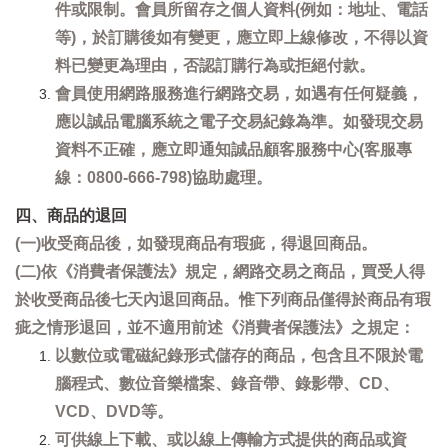
件或限制。會員所留存之個人資料(例如：地址、電話
等)，於訂購後如有變更，應立即上線修改，不得以資
料已變更為理由，否認訂購行為或拒絕付款。
會員使用網路服務進行網路交易，如遇有任何疑義，
應以誠品電腦系統之電子交易紀錄為準。如發現交易
資料不正確，應立即通知誠品顧客服務中心(客服專
線：0800-666-798)協助處理。
四、商品的退回
(一)收受商品後，如發現商品有瑕疵，得退回商品。
(二)依《消費者保護法》規定，網路交易之商品，買受人得
於收受商品後七天內退回商品。惟下列商品僅得於商品有瑕
疵之情形退回，並不適用前述《消費者保護法》之規定：
以數位或電磁紀錄形式儲存的商品，包含且不限於電
腦程式、數位音樂檔案、錄音帶、錄影帶、CD、
VCD、DVD等。
可供線上下載、或以線上傳輸方式提供的商品或資