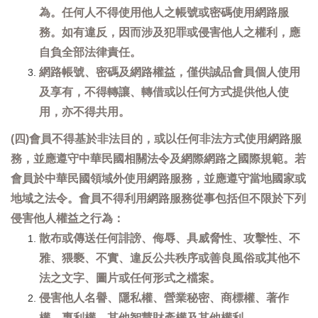
為。任何人不得使用他人之帳號或密碼使用網路服
務。如有違反，因而涉及犯罪或侵害他人之權利，應
自負全部法律責任。
網路帳號、密碼及網路權益，僅供誠品會員個人使用
及享有，不得轉讓、轉借或以任何方式提供他人使
用，亦不得共用。
(四)會員不得基於非法目的，或以任何非法方式使用網路服
務，並應遵守中華民國相關法令及網際網路之國際規範。若
會員於中華民國領域外使用網路服務，並應遵守當地國家或
地域之法令。會員不得利用網路服務從事包括但不限於下列
侵害他人權益之行為：
散布或傳送任何誹謗、侮辱、具威脅性、攻擊性、不
雅、猥褻、不實、違反公共秩序或善良風俗或其他不
法之文字、圖片或任何形式之檔案。
侵害他人名譽、隱私權、營業秘密、商標權、著作
權、專利權、其他智慧財產權及其他權利。