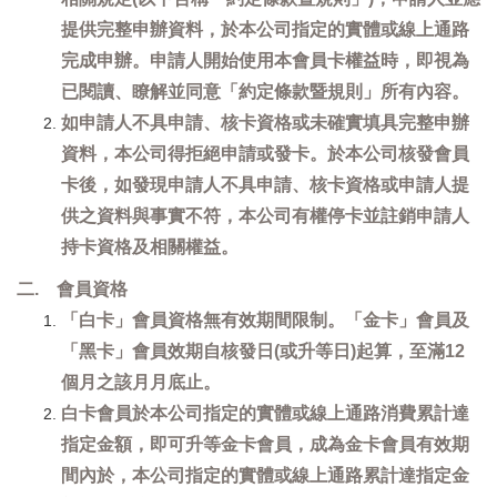
提供完整申辦資料，於本公司指定的實體或線上通路
完成申辦。申請人開始使用本會員卡權益時，即視為
已閱讀、瞭解並同意「約定條款暨規則」所有內容。
如申請人不具申請、核卡資格或未確實填具完整申辦
資料，本公司得拒絕申請或發卡。於本公司核發會員
卡後，如發現申請人不具申請、核卡資格或申請人提
供之資料與事實不符，本公司有權停卡並註銷申請人
持卡資格及相關權益。
二. 會員資格
「白卡」會員資格無有效期間限制。「金卡」會員及
「黑卡」會員效期自核發日(或升等日)起算，至滿12
個月之該月月底止。
白卡會員於本公司指定的實體或線上通路消費累計達
指定金額，即可升等金卡會員，成為金卡會員有效期
間內於，本公司指定的實體或線上通路累計達指定金