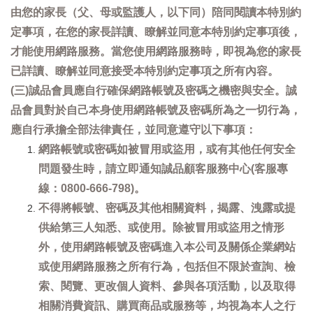
由您的家長（父、母或監護人，以下同）陪同閱讀本特別約
定事項，在您的家長詳讀、瞭解並同意本特別約定事項後，
才能使用網路服務。當您使用網路服務時，即視為您的家長
已詳讀、瞭解並同意接受本特別約定事項之所有內容。
(三)誠品會員應自行確保網路帳號及密碼之機密與安全。誠
品會員對於自己本身使用網路帳號及密碼所為之一切行為，
應自行承擔全部法律責任，並同意遵守以下事項：
網路帳號或密碼如被冒用或盜用，或有其他任何安全
問題發生時，請立即通知誠品顧客服務中心(客服專
線：0800-666-798)。
不得將帳號、密碼及其他相關資料，揭露、洩露或提
供給第三人知悉、或使用。除被冒用或盜用之情形
外，使用網路帳號及密碼進入本公司及關係企業網站
或使用網路服務之所有行為，包括但不限於查詢、檢
索、閱覽、更改個人資料、參與各項活動，以及取得
相關消費資訊、購買商品或服務等，均視為本人之行