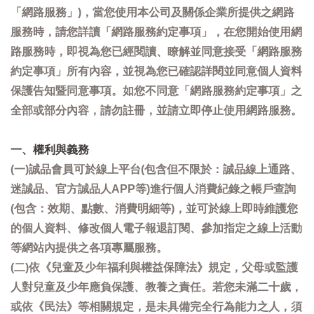
「網路服務」)，當您使用本公司及關係企業所提供之網路
服務時，請您詳讀「網路服務約定事項」，在您開始使用網
路服務時，即視為您已經閱讀、瞭解並同意接受「網路服務
約定事項」所有內容，並視為您已確認詳閱並同意個人資料
保護告知暨同意事項。如您不同意「網路服務約定事項」之
全部或部分內容，請勿註冊，並請立即停止使用網路服務。
一、權利與義務
(一)誠品會員可於線上平台(包含但不限於：誠品線上通路、
迷誠品、官方誠品人APP等)進行個人消費紀錄之帳戶查詢
(包含：效期、點數、消費明細等)，並可於線上即時維護您
的個人資料、修改個人電子報退訂閱、參加指定之線上活動
等網站內提供之各項專屬服務。
(二)依《兒童及少年福利與權益保障法》規定，父母或監護
人對兒童及少年應負保護、教養之責任。若您未滿二十歲，
或依《民法》等相關規定，是未具備完全行為能力之人，須