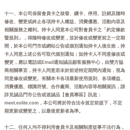
十一、本公司保留會員卡之核發、續卡、停用、註銷及隨時
修改、變更或終止各項持卡人權益、消費優惠、活動內容及
相關服務之權利。持卡人同意本公司對會員卡之「約定條款
暨規則」，得隨時修改或變更，並於修改或變更前之一定期
間，於本公司門市或網站公告或個別通知持卡人後生效，持
卡人同意上述公告可取代個別通知；如持卡人不同意修改或
變更，應以電話或Email通知誠品顧客服務中心，由雙方協
商相關事宜，持卡人同意若未於前述特定期間內通知，視為
同意修改或變更。有關本卡各項最新使用規則、各項權益、
消費優惠、標識符號、合作廠商、活動內容等相關資訊，請
詳見誠品門市公告或迷誠品【會員專區】訊息：
meet.eslite.com，本公司將於符合法令規定前提下，不定
期更新或變更之，以最後更新者為準。
十二、任何人均不得利用會員卡及相關制度從事不法行為，