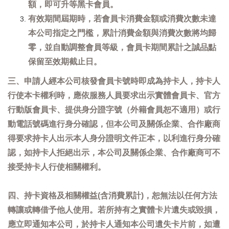
額，即可升等黑卡會員。
有效期間屆期時，若會員卡消費金額或消費次數未達
本公司指定之門檻，累計消費金額與消費次數將均歸
零，並自動調整會員等級，會員卡期間累計之誠品點
保留至效期截止日。
三、申請人經本公司核發會員卡號時即成為持卡人，持卡人
行使本卡權利時，應依服務人員要求出示實體會員卡、官方
行動版會員卡、提供身分證字號（外籍會員恕不適用）或行
動電話號碼進行身分確認，但本公司及關係企業、合作廠商
得要求持卡人出示本人身分證明文件正本，以利進行身分確
認，如持卡人拒絕出示，本公司及關係企業、合作廠商可不
接受持卡人行使相關權利。
四、持卡資格及相關權益(含消費累計)，恕無法以任何方法
轉讓或轉借予他人使用。若所持有之實體卡片遺失或毀損，
應立即通知本公司，於持卡人通知本公司遺失卡片前，如遭