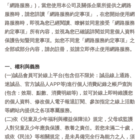
「網路服務」)，當您使用本公司及關係企業所提供之網路
服務時，請您詳讀「網路服務約定事項」，在您開始使用網
路服務時，即視為您已經閱讀、瞭解並同意接受「網路服務
約定事項」所有內容，並視為您已確認詳閱並同意個人資料
保護告知暨同意事項。如您不同意「網路服務約定事項」之
全部或部分內容，請勿註冊，並請立即停止使用網路服務。
一、權利與義務
(一)誠品會員可於線上平台(包含但不限於：誠品線上通路、
迷誠品、官方誠品人APP等)進行個人消費紀錄之帳戶查詢
(包含：效期、點數、消費明細等)，並可於線上即時維護您
的個人資料、修改個人電子報退訂閱、參加指定之線上活動
等網站內提供之各項專屬服務。
(二)依《兒童及少年福利與權益保障法》規定，父母或監護
人對兒童及少年應負保護、教養之責任。若您未滿二十歲，
或依《民法》等相關規定，是未具備完全行為能力之人，須