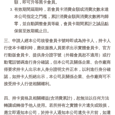
額，即可升等黑卡會員。
有效期間屆期時，若會員卡消費金額或消費次數未達
本公司指定之門檻，累計消費金額與消費次數將均歸
零，並自動調整會員等級，會員卡期間累計之誠品點
保留至效期截止日。
三、申請人經本公司核發會員卡號時即成為持卡人，持卡人
行使本卡權利時，應依服務人員要求出示實體會員卡、官方
行動版會員卡、提供身分證字號（外籍會員恕不適用）或行
動電話號碼進行身分確認，但本公司及關係企業、合作廠商
得要求持卡人出示本人身分證明文件正本，以利進行身分確
認，如持卡人拒絕出示，本公司及關係企業、合作廠商可不
接受持卡人行使相關權利。
四、持卡資格及相關權益(含消費累計)，恕無法以任何方法
轉讓或轉借予他人使用。若所持有之實體卡片遺失或毀損，
應立即通知本公司，於持卡人通知本公司遺失卡片前，如遭