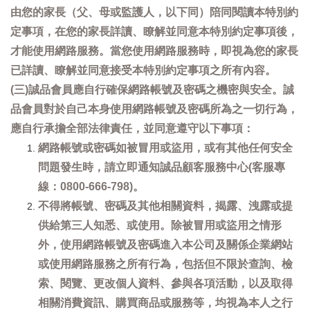
由您的家長（父、母或監護人，以下同）陪同閱讀本特別約
定事項，在您的家長詳讀、瞭解並同意本特別約定事項後，
才能使用網路服務。當您使用網路服務時，即視為您的家長
已詳讀、瞭解並同意接受本特別約定事項之所有內容。
(三)誠品會員應自行確保網路帳號及密碼之機密與安全。誠
品會員對於自己本身使用網路帳號及密碼所為之一切行為，
應自行承擔全部法律責任，並同意遵守以下事項：
網路帳號或密碼如被冒用或盜用，或有其他任何安全
問題發生時，請立即通知誠品顧客服務中心(客服專
線：0800-666-798)。
不得將帳號、密碼及其他相關資料，揭露、洩露或提
供給第三人知悉、或使用。除被冒用或盜用之情形
外，使用網路帳號及密碼進入本公司及關係企業網站
或使用網路服務之所有行為，包括但不限於查詢、檢
索、閱覽、更改個人資料、參與各項活動，以及取得
相關消費資訊、購買商品或服務等，均視為本人之行