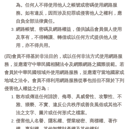
為。任何人不得使用他人之帳號或密碼使用網路服
務。如有違反，因而涉及犯罪或侵害他人之權利，應
自負全部法律責任。
網路帳號、密碼及網路權益，僅供誠品會員個人使用
及享有，不得轉讓、轉借或以任何方式提供他人使
用，亦不得共用。
(四)會員不得基於非法目的，或以任何非法方式使用網路服
務，並應遵守中華民國相關法令及網際網路之國際規範。若
會員於中華民國領域外使用網路服務，並應遵守當地國家或
地域之法令。會員不得利用網路服務從事包括但不限於下列
侵害他人權益之行為：
散布或傳送任何誹謗、侮辱、具威脅性、攻擊性、不
雅、猥褻、不實、違反公共秩序或善良風俗或其他不
法之文字、圖片或任何形式之檔案。
侵害他人名譽、隱私權、營業秘密、商標權、著作
權、專利權、其他智慧財產權及其他權利。