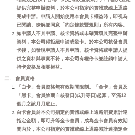
提供完整申辦資料，於本公司指定的實體或線上通路
完成申辦。申請人開始使用本會員卡權益時，即視為
已閱讀、瞭解並同意「約定條款暨規則」所有內容。
如申請人不具申請、核卡資格或未確實填具完整申辦
資料，本公司得拒絕申請或發卡。於本公司核發會員
卡後，如發現申請人不具申請、核卡資格或申請人提
供之資料與事實不符，本公司有權停卡並註銷申請人
持卡資格及相關權益。
二. 會員資格
「白卡」會員資格無有效期間限制。「金卡」會員及
「黑卡」會員效期自核發日(或升等日)起算，至滿12
個月之該月月底止。
白卡會員於本公司指定的實體或線上通路消費累計達
指定金額，即可升等金卡會員，成為金卡會員有效期
間內於，本公司指定的實體或線上通路累計達指定金