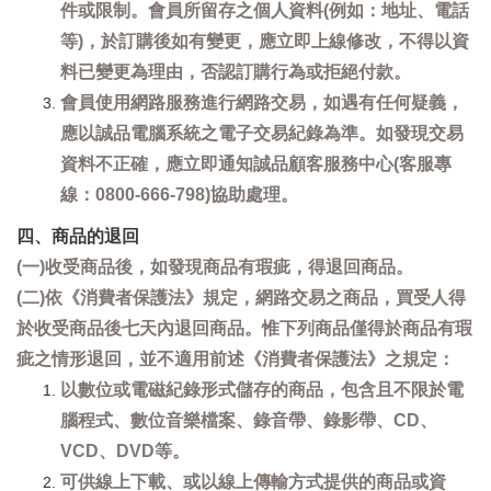
件或限制。會員所留存之個人資料(例如：地址、電話
等)，於訂購後如有變更，應立即上線修改，不得以資
料已變更為理由，否認訂購行為或拒絕付款。
會員使用網路服務進行網路交易，如遇有任何疑義，
應以誠品電腦系統之電子交易紀錄為準。如發現交易
資料不正確，應立即通知誠品顧客服務中心(客服專
線：0800-666-798)協助處理。
四、商品的退回
(一)收受商品後，如發現商品有瑕疵，得退回商品。
(二)依《消費者保護法》規定，網路交易之商品，買受人得
於收受商品後七天內退回商品。惟下列商品僅得於商品有瑕
疵之情形退回，並不適用前述《消費者保護法》之規定：
以數位或電磁紀錄形式儲存的商品，包含且不限於電
腦程式、數位音樂檔案、錄音帶、錄影帶、CD、
VCD、DVD等。
可供線上下載、或以線上傳輸方式提供的商品或資