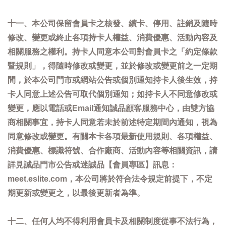
十一、本公司保留會員卡之核發、續卡、停用、註銷及隨時
修改、變更或終止各項持卡人權益、消費優惠、活動內容及
相關服務之權利。持卡人同意本公司對會員卡之「約定條款
暨規則」，得隨時修改或變更，並於修改或變更前之一定期
間，於本公司門市或網站公告或個別通知持卡人後生效，持
卡人同意上述公告可取代個別通知；如持卡人不同意修改或
變更，應以電話或Email通知誠品顧客服務中心，由雙方協
商相關事宜，持卡人同意若未於前述特定期間內通知，視為
同意修改或變更。有關本卡各項最新使用規則、各項權益、
消費優惠、標識符號、合作廠商、活動內容等相關資訊，請
詳見誠品門市公告或迷誠品【會員專區】訊息：
meet.eslite.com，本公司將於符合法令規定前提下，不定
期更新或變更之，以最後更新者為準。
十二、任何人均不得利用會員卡及相關制度從事不法行為，