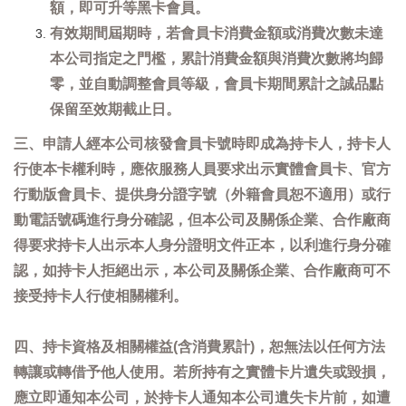
額，即可升等黑卡會員。
有效期間屆期時，若會員卡消費金額或消費次數未達
本公司指定之門檻，累計消費金額與消費次數將均歸
零，並自動調整會員等級，會員卡期間累計之誠品點
保留至效期截止日。
三、申請人經本公司核發會員卡號時即成為持卡人，持卡人
行使本卡權利時，應依服務人員要求出示實體會員卡、官方
行動版會員卡、提供身分證字號（外籍會員恕不適用）或行
動電話號碼進行身分確認，但本公司及關係企業、合作廠商
得要求持卡人出示本人身分證明文件正本，以利進行身分確
認，如持卡人拒絕出示，本公司及關係企業、合作廠商可不
接受持卡人行使相關權利。
四、持卡資格及相關權益(含消費累計)，恕無法以任何方法
轉讓或轉借予他人使用。若所持有之實體卡片遺失或毀損，
應立即通知本公司，於持卡人通知本公司遺失卡片前，如遭