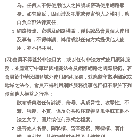
為。任何人不得使用他人之帳號或密碼使用網路服
務。如有違反，因而涉及犯罪或侵害他人之權利，應
自負全部法律責任。
網路帳號、密碼及網路權益，僅供誠品會員個人使用
及享有，不得轉讓、轉借或以任何方式提供他人使
用，亦不得共用。
(四)會員不得基於非法目的，或以任何非法方式使用網路服
務，並應遵守中華民國相關法令及網際網路之國際規範。若
會員於中華民國領域外使用網路服務，並應遵守當地國家或
地域之法令。會員不得利用網路服務從事包括但不限於下列
侵害他人權益之行為：
散布或傳送任何誹謗、侮辱、具威脅性、攻擊性、不
雅、猥褻、不實、違反公共秩序或善良風俗或其他不
法之文字、圖片或任何形式之檔案。
侵害他人名譽、隱私權、營業秘密、商標權、著作
權、專利權、其他智慧財產權及其他權利。