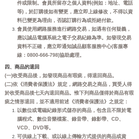
件或限制。會員所留存之個人資料(例如：地址、電話
等)，於訂購後如有變更，應立即上線修改，不得以資
料已變更為理由，否認訂購行為或拒絕付款。
會員使用網路服務進行網路交易，如遇有任何疑義，
應以誠品電腦系統之電子交易紀錄為準。如發現交易
資料不正確，應立即通知誠品顧客服務中心(客服專
線：0800-666-798)協助處理。
四、商品的退回
(一)收受商品後，如發現商品有瑕疵，得退回商品。
(二)依《消費者保護法》規定，網路交易之商品，買受人得
於收受商品後七天內退回商品。惟下列商品僅得於商品有瑕
疵之情形退回，並不適用前述《消費者保護法》之規定：
以數位或電磁紀錄形式儲存的商品，包含且不限於電
腦程式、數位音樂檔案、錄音帶、錄影帶、CD、
VCD、DVD等。
可供線上下載、或以線上傳輸方式提供的商品或資