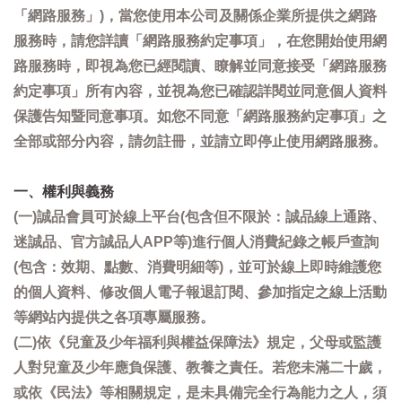
「網路服務」)，當您使用本公司及關係企業所提供之網路
服務時，請您詳讀「網路服務約定事項」，在您開始使用網
路服務時，即視為您已經閱讀、瞭解並同意接受「網路服務
約定事項」所有內容，並視為您已確認詳閱並同意個人資料
保護告知暨同意事項。如您不同意「網路服務約定事項」之
全部或部分內容，請勿註冊，並請立即停止使用網路服務。
一、權利與義務
(一)誠品會員可於線上平台(包含但不限於：誠品線上通路、
迷誠品、官方誠品人APP等)進行個人消費紀錄之帳戶查詢
(包含：效期、點數、消費明細等)，並可於線上即時維護您
的個人資料、修改個人電子報退訂閱、參加指定之線上活動
等網站內提供之各項專屬服務。
(二)依《兒童及少年福利與權益保障法》規定，父母或監護
人對兒童及少年應負保護、教養之責任。若您未滿二十歲，
或依《民法》等相關規定，是未具備完全行為能力之人，須