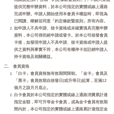
提供完整申辦資料，於本公司指定的實體或線上通路
完成申辦。申請人開始使用本會員卡權益時，即視為
已閱讀、瞭解並同意「約定條款暨規則」所有內容。
如申請人不具申請、核卡資格或未確實填具完整申辦
資料，本公司得拒絕申請或發卡。於本公司核發會員
卡後，如發現申請人不具申請、核卡資格或申請人提
供之資料與事實不符，本公司有權停卡並註銷申請人
持卡資格及相關權益。
二. 會員資格
「白卡」會員資格無有效期間限制。「金卡」會員及
「黑卡」會員效期自核發日(或升等日)起算，至滿12
個月之該月月底止。
白卡會員於本公司指定的實體或線上通路消費累計達
指定金額，即可升等金卡會員，成為金卡會員有效期
間內於，本公司指定的實體或線上通路累計達指定金