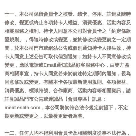
十一、本公司保留會員卡之核發、續卡、停用、註銷及隨時
修改、變更或終止各項持卡人權益、消費優惠、活動內容及
相關服務之權利。持卡人同意本公司對會員卡之「約定條款
暨規則」，得隨時修改或變更，並於修改或變更前之一定期
間，於本公司門市或網站公告或個別通知持卡人後生效，持
卡人同意上述公告可取代個別通知；如持卡人不同意修改或
變更，應以電話或Email通知誠品顧客服務中心，由雙方協
商相關事宜，持卡人同意若未於前述特定期間內通知，視為
同意修改或變更。有關本卡各項最新使用規則、各項權益、
消費優惠、標識符號、合作廠商、活動內容等相關資訊，請
詳見誠品門市公告或迷誠品【會員專區】訊息：
meet.eslite.com，本公司將於符合法令規定前提下，不定
期更新或變更之，以最後更新者為準。
十二、任何人均不得利用會員卡及相關制度從事不法行為，