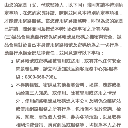
由您的家長（父、母或監護人，以下同）陪同閱讀本特別約
定事項，在您的家長詳讀、瞭解並同意本特別約定事項後，
才能使用網路服務。當您使用網路服務時，即視為您的家長
已詳讀、瞭解並同意接受本特別約定事項之所有內容。
(三)誠品會員應自行確保網路帳號及密碼之機密與安全。誠
品會員對於自己本身使用網路帳號及密碼所為之一切行為，
應自行承擔全部法律責任，並同意遵守以下事項：
網路帳號或密碼如被冒用或盜用，或有其他任何安全
問題發生時，請立即通知誠品顧客服務中心(客服專
線：0800-666-798)。
不得將帳號、密碼及其他相關資料，揭露、洩露或提
供給第三人知悉、或使用。除被冒用或盜用之情形
外，使用網路帳號及密碼進入本公司及關係企業網站
或使用網路服務之所有行為，包括但不限於查詢、檢
索、閱覽、更改個人資料、參與各項活動，以及取得
相關消費資訊、購買商品或服務等，均視為本人之行