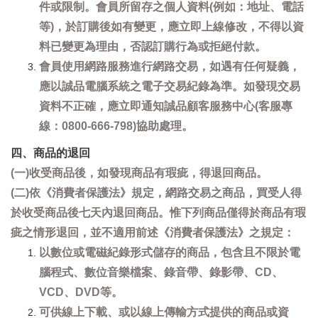
件或限制。會員所留存之個人資料(例如：地址、電話
等)，於訂購後如有變更，應立即上線修改，不得以資
料已變更為理由，否認訂購行為或拒絕付款。
會員使用網路服務進行網路交易，如遇有任何疑義，
應以誠品電腦系統之電子交易紀錄為準。如發現交易
資料不正確，應立即通知誠品顧客服務中心(客服專
線：0800-666-798)協助處理。
四、商品的退回
(一)收受商品後，如發現商品有瑕疵，得退回商品。
(二)依《消費者保護法》規定，網路交易之商品，買受人得
於收受商品後七天內退回商品。惟下列商品僅得於商品有瑕
疵之情形退回，並不適用前述《消費者保護法》之規定：
以數位或電磁紀錄形式儲存的商品，包含且不限於電
腦程式、數位音樂檔案、錄音帶、錄影帶、CD、
VCD、DVD等。
可供線上下載、或以線上傳輸方式提供的商品或資