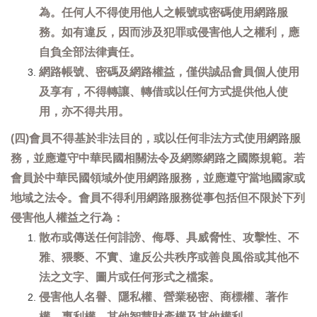
為。任何人不得使用他人之帳號或密碼使用網路服
務。如有違反，因而涉及犯罪或侵害他人之權利，應
自負全部法律責任。
網路帳號、密碼及網路權益，僅供誠品會員個人使用
及享有，不得轉讓、轉借或以任何方式提供他人使
用，亦不得共用。
(四)會員不得基於非法目的，或以任何非法方式使用網路服
務，並應遵守中華民國相關法令及網際網路之國際規範。若
會員於中華民國領域外使用網路服務，並應遵守當地國家或
地域之法令。會員不得利用網路服務從事包括但不限於下列
侵害他人權益之行為：
散布或傳送任何誹謗、侮辱、具威脅性、攻擊性、不
雅、猥褻、不實、違反公共秩序或善良風俗或其他不
法之文字、圖片或任何形式之檔案。
侵害他人名譽、隱私權、營業秘密、商標權、著作
權、專利權、其他智慧財產權及其他權利。