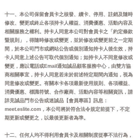
十一、本公司保留會員卡之核發、續卡、停用、註銷及隨時
修改、變更或終止各項持卡人權益、消費優惠、活動內容及
相關服務之權利。持卡人同意本公司對會員卡之「約定條款
暨規則」，得隨時修改或變更，並於修改或變更前之一定期
間，於本公司門市或網站公告或個別通知持卡人後生效，持
卡人同意上述公告可取代個別通知；如持卡人不同意修改或
變更，應以電話或Email通知誠品顧客服務中心，由雙方協
商相關事宜，持卡人同意若未於前述特定期間內通知，視為
同意修改或變更。有關本卡各項最新使用規則、各項權益、
消費優惠、標識符號、合作廠商、活動內容等相關資訊，請
詳見誠品門市公告或迷誠品【會員專區】訊息：
meet.eslite.com，本公司將於符合法令規定前提下，不定
期更新或變更之，以最後更新者為準。
十二、任何人均不得利用會員卡及相關制度從事不法行為，