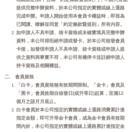
提供完整申辦資料，於本公司指定的實體或線上通路
完成申辦。申請人開始使用本會員卡權益時，即視為
已閱讀、瞭解並同意「約定條款暨規則」所有內容。
如申請人不具申請、核卡資格或未確實填具完整申辦
資料，本公司得拒絕申請或發卡。於本公司核發會員
卡後，如發現申請人不具申請、核卡資格或申請人提
供之資料與事實不符，本公司有權停卡並註銷申請人
持卡資格及相關權益。
二. 會員資格
「白卡」會員資格無有效期間限制。「金卡」會員及
「黑卡」會員效期自核發日(或升等日)起算，至滿12
個月之該月月底止。
白卡會員於本公司指定的實體或線上通路消費累計達
指定金額，即可升等金卡會員，成為金卡會員有效期
間內於，本公司指定的實體或線上通路累計達指定金