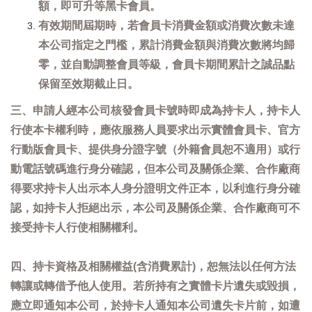
額，即可升等黑卡會員。
有效期間屆期時，若會員卡消費金額或消費次數未達
本公司指定之門檻，累計消費金額與消費次數將均歸
零，並自動調整會員等級，會員卡期間累計之誠品點
保留至效期截止日。
三、申請人經本公司核發會員卡號時即成為持卡人，持卡人
行使本卡權利時，應依服務人員要求出示實體會員卡、官方
行動版會員卡、提供身分證字號（外籍會員恕不適用）或行
動電話號碼進行身分確認，但本公司及關係企業、合作廠商
得要求持卡人出示本人身分證明文件正本，以利進行身分確
認，如持卡人拒絕出示，本公司及關係企業、合作廠商可不
接受持卡人行使相關權利。
四、持卡資格及相關權益(含消費累計)，恕無法以任何方法
轉讓或轉借予他人使用。若所持有之實體卡片遺失或毀損，
應立即通知本公司，於持卡人通知本公司遺失卡片前，如遭