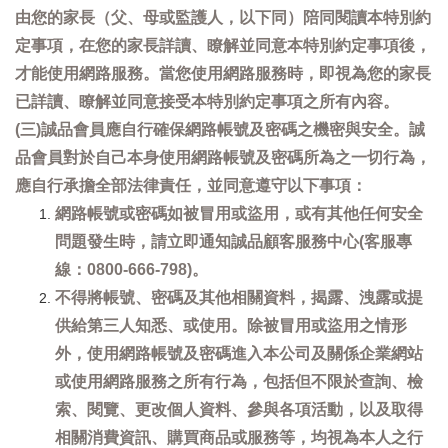
由您的家長（父、母或監護人，以下同）陪同閱讀本特別約
定事項，在您的家長詳讀、瞭解並同意本特別約定事項後，
才能使用網路服務。當您使用網路服務時，即視為您的家長
已詳讀、瞭解並同意接受本特別約定事項之所有內容。
(三)誠品會員應自行確保網路帳號及密碼之機密與安全。誠
品會員對於自己本身使用網路帳號及密碼所為之一切行為，
應自行承擔全部法律責任，並同意遵守以下事項：
網路帳號或密碼如被冒用或盜用，或有其他任何安全
問題發生時，請立即通知誠品顧客服務中心(客服專
線：0800-666-798)。
不得將帳號、密碼及其他相關資料，揭露、洩露或提
供給第三人知悉、或使用。除被冒用或盜用之情形
外，使用網路帳號及密碼進入本公司及關係企業網站
或使用網路服務之所有行為，包括但不限於查詢、檢
索、閱覽、更改個人資料、參與各項活動，以及取得
相關消費資訊、購買商品或服務等，均視為本人之行