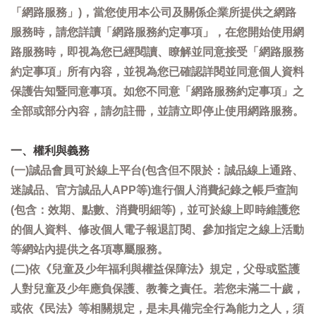
「網路服務」)，當您使用本公司及關係企業所提供之網路
服務時，請您詳讀「網路服務約定事項」，在您開始使用網
路服務時，即視為您已經閱讀、瞭解並同意接受「網路服務
約定事項」所有內容，並視為您已確認詳閱並同意個人資料
保護告知暨同意事項。如您不同意「網路服務約定事項」之
全部或部分內容，請勿註冊，並請立即停止使用網路服務。
一、權利與義務
(一)誠品會員可於線上平台(包含但不限於：誠品線上通路、
迷誠品、官方誠品人APP等)進行個人消費紀錄之帳戶查詢
(包含：效期、點數、消費明細等)，並可於線上即時維護您
的個人資料、修改個人電子報退訂閱、參加指定之線上活動
等網站內提供之各項專屬服務。
(二)依《兒童及少年福利與權益保障法》規定，父母或監護
人對兒童及少年應負保護、教養之責任。若您未滿二十歲，
或依《民法》等相關規定，是未具備完全行為能力之人，須