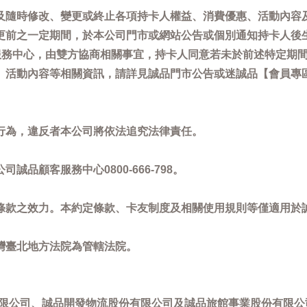
及隨時修改、變更或終止各項持卡人權益、消費優惠、活動內容
更前之一定期間，於本公司門市或網站公告或個別通知持卡人後
客服務中心，由雙方協商相關事宜，持卡人同意若未於前述特定期
動內容等相關資訊，請詳見誠品門市公告或迷誠品【會員專區】訊息：
。
行為，違反者本公司將依法追究法律責任。
品顧客服務中心0800-666-798。
條款之效力。本約定條款、卡友制度及相關使用規則等僅適用於
灣臺北地方法院為管轄法院。
限公司、誠品開發物流股份有限公司及誠品旅館事業股份有限公