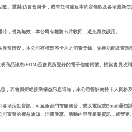
點數、重製/仿冒會員卡，或有任何違反本約定條款及各項最新使
通時，視為無效，本公司有權將卡片收回，避免再次誤用。
生異常情況，本公司有權暫停卡片之消費登錄、兌換功能及查詢
或商品訊息(EDM)至會員所登錄的電子信箱帳號。惟當會員收
訊息，若會員拒絕接受權益訊息通知，本公司得註銷持卡人資格
各項活動資訊，可至全台門市服務台，或以電話或Email通知
公司寄發的權益通知、消費優惠、活動內容等相關資訊，或變更
。