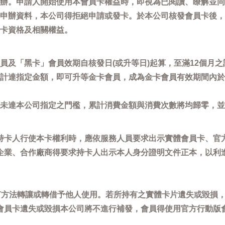
辦。申請人開始使用本會員卡權益時，即視為已閱讀、瞭解並同
申辦資料，本公司得拒絕申請或發卡。於本公司核發會員卡後，
卡資格及相關權益。
員及「黑卡」會員效期自核發日(或升等日)起算，至滿12個月之
計達指定金額，即可升等金卡會員，成為金卡會員有效期間內於
未達本公司指定之門檻，累計消費金額與消費次數將均歸零，並
持卡人行使本卡權利時，應依服務人員要求出示實體會員卡、官
企業、合作廠商得要求持卡人出示本人身分證明文件正本，以利
任何方法轉讓或轉借予他人使用。若所持有之實體卡片遺失或毀損
會員卡遺失或毀損本公司將不進行補發，會員得使用官方行動版