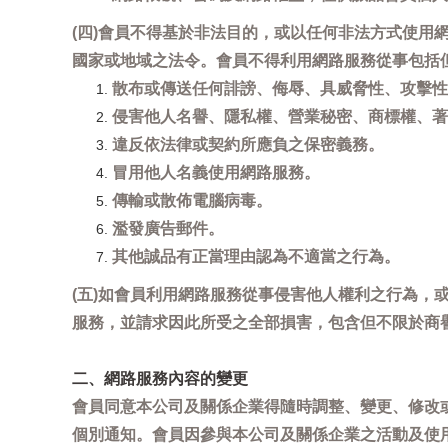
(四)會員不得基於非法目的，或以任何非法方式使
國家或地域之法令。會員不得利用網路服務從事包括
散布或傳送任何誹謗、侮辱、具威脅性、攻擊性
侵害他人名譽、隱私權、營業秘密、商標權、著
違反依法律或契約所應負之保密義務。
冒用他人名義使用網路服務。
傳輸或散佈電腦病毒。
濫發廣告郵件。
其他誠品有正當理由認為不適當之行為。
(五)如會員利用網路服務從事侵害他人權利之行為
服務，並請求因此所受之全部損害，包含但不限於商
二、網路服務內容的變更
會員同意本公司及關係企業得隨時調整、變更、修改
個別通知。會員因參與本公司及關係企業之活動及使