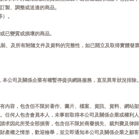
訂製、調整或送達的商品。
等）。
或已變質或損壞的商品。
包裝、及所有附隨文件及資料的完整性，如已開立及取得實體發票
，本公司及關係企業有權暫停提供網路服務，直至異常狀況排除
有內容，包含但不限於著作、圖片、檔案、資訊、資料、網站架
。任何人包含會員本人，未事前取得本公司及關係企業或權利人
請求因此所受全部損害，包含但不限於商譽損失、裁判費及律師
權之情形，歡迎檢舉，並立即通知本公司及關係企業之顧客服務中心(