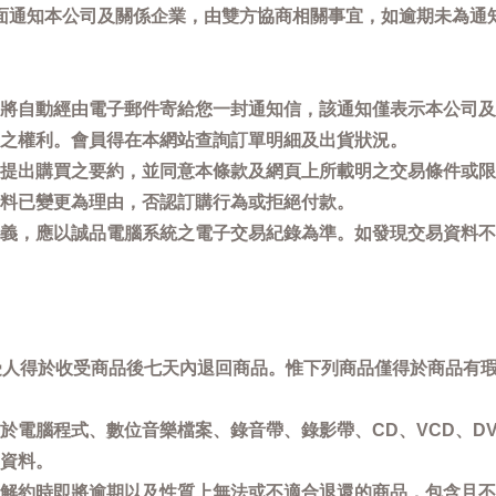
面通知本公司及關係企業，由雙方協商相關事宜，如逾期未為通
將自動經由電子郵件寄給您一封通知信，該通知僅表示本公司及
之權利。會員得在本網站查詢訂單明細及出貨狀況。
提出購買之要約，並同意本條款及網頁上所載明之交易條件或限
料已變更為理由，否認訂購行為或拒絕付款。
義，應以誠品電腦系統之電子交易紀錄為準。如發現交易資料不
買受人得於收受商品後七天內退回商品。惟下列商品僅得於商品有
於電腦程式、數位音樂檔案、錄音帶、錄影帶、CD、VCD、DV
資料。
解約時即將逾期以及性質上無法或不適合退還的商品，包含且不