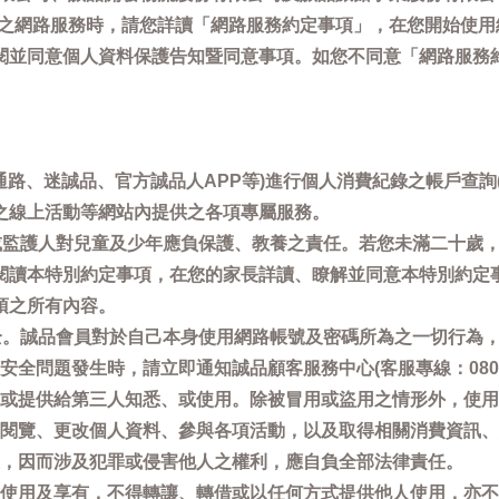
供之網路服務時，請您詳讀「網路服務約定事項」，在您開始使
閱並同意個人資料保護告知暨同意事項。如您不同意「網路服務
通路、迷誠品、官方誠品人APP等)進行個人消費紀錄之帳戶查
之線上活動等網站內提供之各項專屬服務。
母或監護人對兒童及少年應負保護、教養之責任。若您未滿二十歲
閱讀本特別約定事項，在您的家長詳讀、瞭解並同意本特別約定
項之所有內容。
安全。誠品會員對於自己本身使用網路帳號及密碼所為之一切行為
問題發生時，請立即通知誠品顧客服務中心(客服專線：0800-66
或提供給第三人知悉、或使用。除被冒用或盜用之情形外，使用
閱覽、更改個人資料、參與各項活動，以及取得相關消費資訊、
，因而涉及犯罪或侵害他人之權利，應自負全部法律責任。
使用及享有，不得轉讓、轉借或以任何方式提供他人使用，亦不