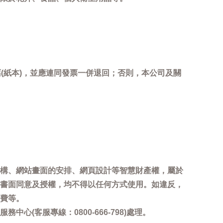
(紙本)，並應連同發票一併退回；否則，本公司及關
。
構、網站畫面的安排、網頁設計等智慧財產權，屬於
書面同意及授權，均不得以任何方式使用。如違反，
費等。
客服專線：0800-666-798)處理。