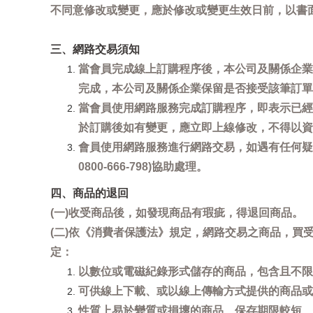
不同意修改或變更，應於修改或變更生效日前，以書
三、網路交易須知
當會員完成線上訂購程序後，本公司及關係企業
完成，本公司及關係企業保留是否接受該筆訂單
當會員使用網路服務完成訂購程序，即表示已經
於訂購後如有變更，應立即上線修改，不得以資
會員使用網路服務進行網路交易，如遇有任何疑
0800-666-798)協助處理。
四、商品的退回
(一)收受商品後，如發現商品有瑕疵，得退回商品。
(二)依《消費者保護法》規定，網路交易之商品，
定：
以數位或電磁紀錄形式儲存的商品，包含且不限
可供線上下載、或以線上傳輸方式提供的商品或
性質上易於變質或損壞的商品、保存期限較短、