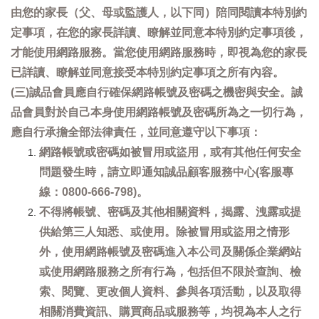
由您的家長（父、母或監護人，以下同）陪同閱讀本特別約
定事項，在您的家長詳讀、瞭解並同意本特別約定事項後，
才能使用網路服務。當您使用網路服務時，即視為您的家長
已詳讀、瞭解並同意接受本特別約定事項之所有內容。
(三)誠品會員應自行確保網路帳號及密碼之機密與安全。誠
品會員對於自己本身使用網路帳號及密碼所為之一切行為，
應自行承擔全部法律責任，並同意遵守以下事項：
網路帳號或密碼如被冒用或盜用，或有其他任何安全
問題發生時，請立即通知誠品顧客服務中心(客服專
線：0800-666-798)。
不得將帳號、密碼及其他相關資料，揭露、洩露或提
供給第三人知悉、或使用。除被冒用或盜用之情形
外，使用網路帳號及密碼進入本公司及關係企業網站
或使用網路服務之所有行為，包括但不限於查詢、檢
索、閱覽、更改個人資料、參與各項活動，以及取得
相關消費資訊、購買商品或服務等，均視為本人之行