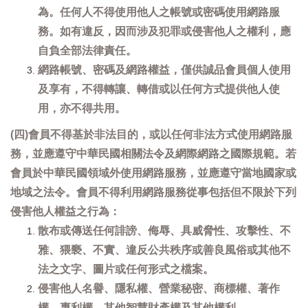
為。任何人不得使用他人之帳號或密碼使用網路服
務。如有違反，因而涉及犯罪或侵害他人之權利，應
自負全部法律責任。
網路帳號、密碼及網路權益，僅供誠品會員個人使用
及享有，不得轉讓、轉借或以任何方式提供他人使
用，亦不得共用。
(四)會員不得基於非法目的，或以任何非法方式使用網路服
務，並應遵守中華民國相關法令及網際網路之國際規範。若
會員於中華民國領域外使用網路服務，並應遵守當地國家或
地域之法令。會員不得利用網路服務從事包括但不限於下列
侵害他人權益之行為：
散布或傳送任何誹謗、侮辱、具威脅性、攻擊性、不
雅、猥褻、不實、違反公共秩序或善良風俗或其他不
法之文字、圖片或任何形式之檔案。
侵害他人名譽、隱私權、營業秘密、商標權、著作
權、專利權、其他智慧財產權及其他權利。