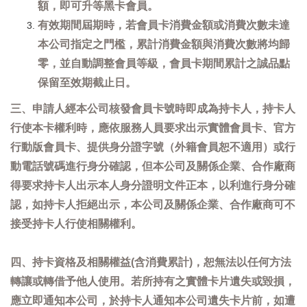
額，即可升等黑卡會員。
有效期間屆期時，若會員卡消費金額或消費次數未達
本公司指定之門檻，累計消費金額與消費次數將均歸
零，並自動調整會員等級，會員卡期間累計之誠品點
保留至效期截止日。
三、申請人經本公司核發會員卡號時即成為持卡人，持卡人
行使本卡權利時，應依服務人員要求出示實體會員卡、官方
行動版會員卡、提供身分證字號（外籍會員恕不適用）或行
動電話號碼進行身分確認，但本公司及關係企業、合作廠商
得要求持卡人出示本人身分證明文件正本，以利進行身分確
認，如持卡人拒絕出示，本公司及關係企業、合作廠商可不
接受持卡人行使相關權利。
四、持卡資格及相關權益(含消費累計)，恕無法以任何方法
轉讓或轉借予他人使用。若所持有之實體卡片遺失或毀損，
應立即通知本公司，於持卡人通知本公司遺失卡片前，如遭