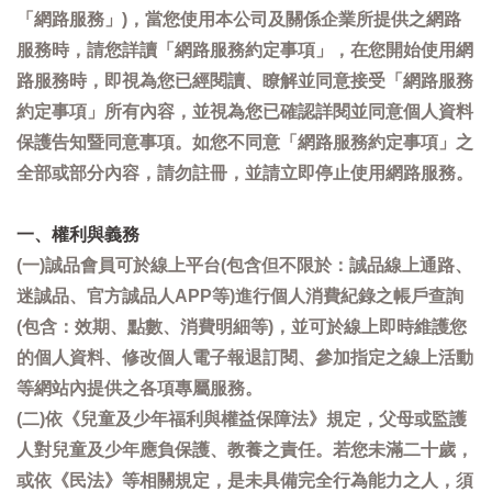
「網路服務」)，當您使用本公司及關係企業所提供之網路
服務時，請您詳讀「網路服務約定事項」，在您開始使用網
路服務時，即視為您已經閱讀、瞭解並同意接受「網路服務
約定事項」所有內容，並視為您已確認詳閱並同意個人資料
保護告知暨同意事項。如您不同意「網路服務約定事項」之
全部或部分內容，請勿註冊，並請立即停止使用網路服務。
一、權利與義務
(一)誠品會員可於線上平台(包含但不限於：誠品線上通路、
迷誠品、官方誠品人APP等)進行個人消費紀錄之帳戶查詢
(包含：效期、點數、消費明細等)，並可於線上即時維護您
的個人資料、修改個人電子報退訂閱、參加指定之線上活動
等網站內提供之各項專屬服務。
(二)依《兒童及少年福利與權益保障法》規定，父母或監護
人對兒童及少年應負保護、教養之責任。若您未滿二十歲，
或依《民法》等相關規定，是未具備完全行為能力之人，須