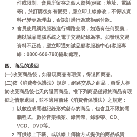
件或限制。會員所留存之個人資料(例如：地址、電話
等)，於訂購後如有變更，應立即上線修改，不得以資
料已變更為理由，否認訂購行為或拒絕付款。
會員使用網路服務進行網路交易，如遇有任何疑義，
應以誠品電腦系統之電子交易紀錄為準。如發現交易
資料不正確，應立即通知誠品顧客服務中心(客服專
線：0800-666-798)協助處理。
四、商品的退回
(一)收受商品後，如發現商品有瑕疵，得退回商品。
(二)依《消費者保護法》規定，網路交易之商品，買受人得
於收受商品後七天內退回商品。惟下列商品僅得於商品有瑕
疵之情形退回，並不適用前述《消費者保護法》之規定：
以數位或電磁紀錄形式儲存的商品，包含且不限於電
腦程式、數位音樂檔案、錄音帶、錄影帶、CD、
VCD、DVD等。
可供線上下載、或以線上傳輸方式提供的商品或資