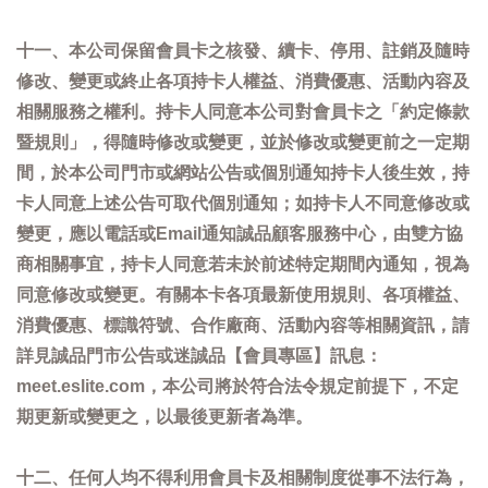
十一、本公司保留會員卡之核發、續卡、停用、註銷及隨時
修改、變更或終止各項持卡人權益、消費優惠、活動內容及
相關服務之權利。持卡人同意本公司對會員卡之「約定條款
暨規則」，得隨時修改或變更，並於修改或變更前之一定期
間，於本公司門市或網站公告或個別通知持卡人後生效，持
卡人同意上述公告可取代個別通知；如持卡人不同意修改或
變更，應以電話或Email通知誠品顧客服務中心，由雙方協
商相關事宜，持卡人同意若未於前述特定期間內通知，視為
同意修改或變更。有關本卡各項最新使用規則、各項權益、
消費優惠、標識符號、合作廠商、活動內容等相關資訊，請
詳見誠品門市公告或迷誠品【會員專區】訊息：
meet.eslite.com，本公司將於符合法令規定前提下，不定
期更新或變更之，以最後更新者為準。
十二、任何人均不得利用會員卡及相關制度從事不法行為，