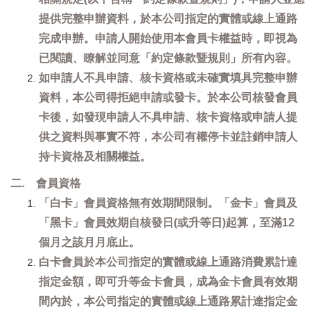
提供完整申辦資料，於本公司指定的實體或線上通路
完成申辦。申請人開始使用本會員卡權益時，即視為
已閱讀、瞭解並同意「約定條款暨規則」所有內容。
如申請人不具申請、核卡資格或未確實填具完整申辦
資料，本公司得拒絕申請或發卡。於本公司核發會員
卡後，如發現申請人不具申請、核卡資格或申請人提
供之資料與事實不符，本公司有權停卡並註銷申請人
持卡資格及相關權益。
二. 會員資格
「白卡」會員資格無有效期間限制。「金卡」會員及
「黑卡」會員效期自核發日(或升等日)起算，至滿12
個月之該月月底止。
白卡會員於本公司指定的實體或線上通路消費累計達
指定金額，即可升等金卡會員，成為金卡會員有效期
間內於，本公司指定的實體或線上通路累計達指定金