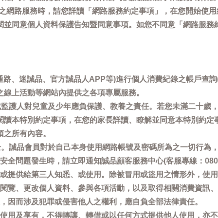
供之網路服務時，請您詳讀「網路服務約定事項」，在您開始使
閱並同意個人資料保護告知暨同意事項。如您不同意「網路服務
通路、迷誠品、官方誠品人APP等)進行個人消費紀錄之帳戶查
之線上活動等網站內提供之各項專屬服務。
母或監護人對兒童及少年應負保護、教養之責任。若您未滿二十歲
閱讀本特別約定事項，在您的家長詳讀、瞭解並同意本特別約定
項之所有內容。
安全。誠品會員對於自己本身使用網路帳號及密碼所為之一切行為
問題發生時，請立即通知誠品顧客服務中心(客服專線：0800-66
或提供給第三人知悉、或使用。除被冒用或盜用之情形外，使用
閱覽、更改個人資料、參與各項活動，以及取得相關消費資訊、
，因而涉及犯罪或侵害他人之權利，應自負全部法律責任。
使用及享有，不得轉讓、轉借或以任何方式提供他人使用，亦不