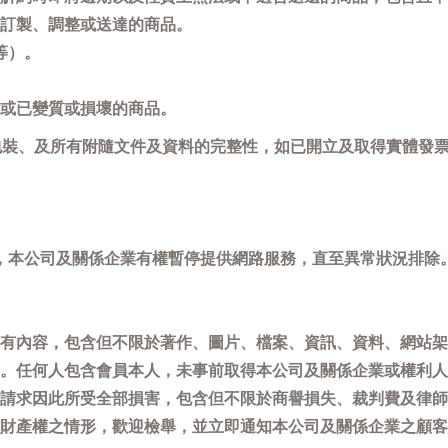
訂製、調整或送達的商品。
等）。
或已變質或損壞的商品。
包裝、及所有附隨文件及資料的完整性，如已開立及取得實體發票
，本公司及關係企業有權暫停提供網路服務，直至異常狀況排除
有內容，包含但不限於著作、圖片、檔案、資訊、資料、網站架
。任何人包含會員本人，未事前取得本公司及關係企業或權利人
請求因此所受全部損害，包含但不限於商譽損失、裁判費及律師
權之情形，歡迎檢舉，並立即通知本公司及關係企業之顧客服務中心(