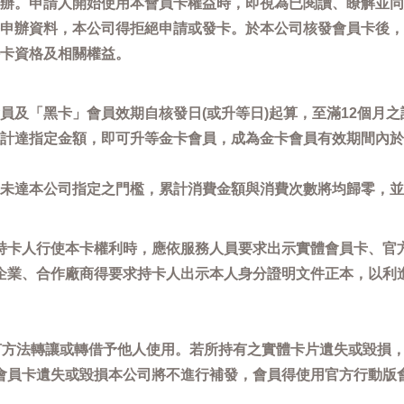
辦。申請人開始使用本會員卡權益時，即視為已閱讀、瞭解並同
申辦資料，本公司得拒絕申請或發卡。於本公司核發會員卡後，
卡資格及相關權益。
員及「黑卡」會員效期自核發日(或升等日)起算，至滿12個月之
計達指定金額，即可升等金卡會員，成為金卡會員有效期間內於
未達本公司指定之門檻，累計消費金額與消費次數將均歸零，並
持卡人行使本卡權利時，應依服務人員要求出示實體會員卡、官
企業、合作廠商得要求持卡人出示本人身分證明文件正本，以利
任何方法轉讓或轉借予他人使用。若所持有之實體卡片遺失或毀損
會員卡遺失或毀損本公司將不進行補發，會員得使用官方行動版