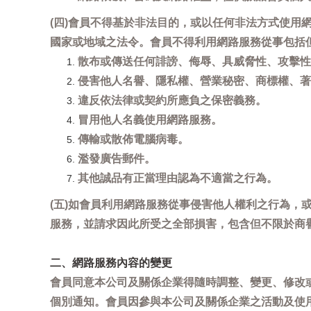
(四)會員不得基於非法目的，或以任何非法方式使
國家或地域之法令。會員不得利用網路服務從事包括
散布或傳送任何誹謗、侮辱、具威脅性、攻擊性
侵害他人名譽、隱私權、營業秘密、商標權、著
違反依法律或契約所應負之保密義務。
冒用他人名義使用網路服務。
傳輸或散佈電腦病毒。
濫發廣告郵件。
其他誠品有正當理由認為不適當之行為。
(五)如會員利用網路服務從事侵害他人權利之行為
服務，並請求因此所受之全部損害，包含但不限於商
二、網路服務內容的變更
會員同意本公司及關係企業得隨時調整、變更、修改
個別通知。會員因參與本公司及關係企業之活動及使