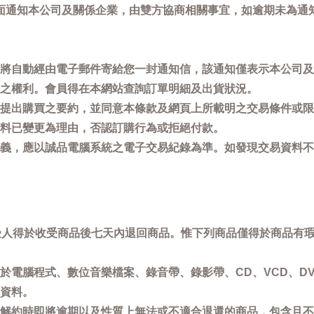
面通知本公司及關係企業，由雙方協商相關事宜，如逾期未為通
將自動經由電子郵件寄給您一封通知信，該通知僅表示本公司及
之權利。會員得在本網站查詢訂單明細及出貨狀況。
提出購買之要約，並同意本條款及網頁上所載明之交易條件或限
料已變更為理由，否認訂購行為或拒絕付款。
義，應以誠品電腦系統之電子交易紀錄為準。如發現交易資料不
買受人得於收受商品後七天內退回商品。惟下列商品僅得於商品有
於電腦程式、數位音樂檔案、錄音帶、錄影帶、CD、VCD、DV
資料。
解約時即將逾期以及性質上無法或不適合退還的商品，包含且不