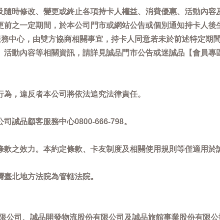
及隨時修改、變更或終止各項持卡人權益、消費優惠、活動內容
更前之一定期間，於本公司門市或網站公告或個別通知持卡人後
客服務中心，由雙方協商相關事宜，持卡人同意若未於前述特定期
動內容等相關資訊，請詳見誠品門市公告或迷誠品【會員專區】訊息：
。
行為，違反者本公司將依法追究法律責任。
品顧客服務中心0800-666-798。
條款之效力。本約定條款、卡友制度及相關使用規則等僅適用於
灣臺北地方法院為管轄法院。
限公司、誠品開發物流股份有限公司及誠品旅館事業股份有限公