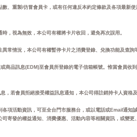
點數、重製/仿冒會員卡，或有任何違反本約定條款及各項最新使
通時，視為無效，本公司有權將卡片收回，避免再次誤用。
生異常情況，本公司有權暫停卡片之消費登錄、兌換功能及查詢
或商品訊息(EDM)至會員所登錄的電子信箱帳號。惟當會員收
訊息，若會員拒絕接受權益訊息通知，本公司得註銷持卡人資格
各項活動資訊，可至全台門市服務台，或以電話或Email通知
公司寄發的權益通知、消費優惠、活動內容等相關資訊，或變更
。