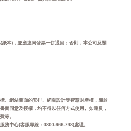
(紙本)，並應連同發票一併退回；否則，本公司及關
。
構、網站畫面的安排、網頁設計等智慧財產權，屬於
書面同意及授權，均不得以任何方式使用。如違反，
費等。
客服專線：0800-666-798)處理。