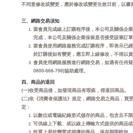
不同意修改或變更，應於修改或變更生效日前，以書
三、網路交易須知
當會員完成線上訂購程序後，本公司及關係企業
完成，本公司及關係企業保留是否接受該筆訂單
當會員使用網路服務完成訂購程序，即表示已經
於訂購後如有變更，應立即上線修改，不得以資
會員使用網路服務進行網路交易，如遇有任何疑
0800-666-798)協助處理。
四、商品的退回
(一)收受商品後，如發現商品有瑕疵，得退回商品。
(二)依《消費者保護法》規定，網路交易之商品，
定：
以數位或電磁紀錄形式儲存的商品，包含且不限
可供線上下載、或以線上傳輸方式提供的商品或
性質上易於變質或損壞的商品、保存期限較短、