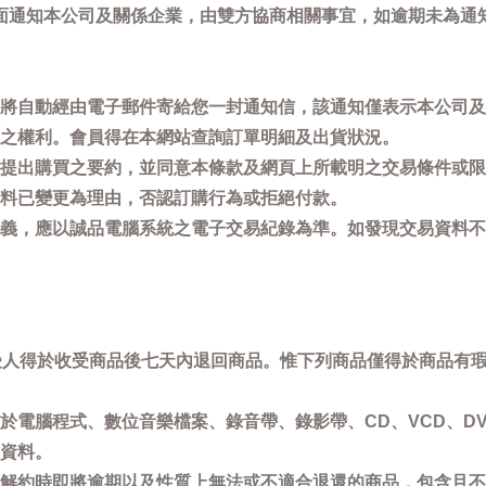
面通知本公司及關係企業，由雙方協商相關事宜，如逾期未為通
將自動經由電子郵件寄給您一封通知信，該通知僅表示本公司及
之權利。會員得在本網站查詢訂單明細及出貨狀況。
提出購買之要約，並同意本條款及網頁上所載明之交易條件或限
料已變更為理由，否認訂購行為或拒絕付款。
義，應以誠品電腦系統之電子交易紀錄為準。如發現交易資料不
買受人得於收受商品後七天內退回商品。惟下列商品僅得於商品有
於電腦程式、數位音樂檔案、錄音帶、錄影帶、CD、VCD、DV
資料。
解約時即將逾期以及性質上無法或不適合退還的商品，包含且不