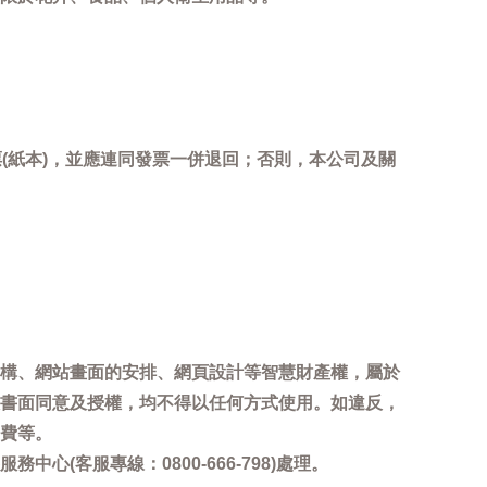
(紙本)，並應連同發票一併退回；否則，本公司及關
。
構、網站畫面的安排、網頁設計等智慧財產權，屬於
書面同意及授權，均不得以任何方式使用。如違反，
費等。
客服專線：0800-666-798)處理。