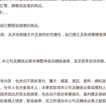
訂製、調整或送達的商品。
等）。
或已變質或損壞的商品。
包裝、及所有附隨文件及資料的完整性，如已開立及取得實體發票
，本公司及關係企業有權暫停提供網路服務，直至異常狀況排除
有內容，包含但不限於著作、圖片、檔案、資訊、資料、網站架
。任何人包含會員本人，未事前取得本公司及關係企業或權利人
請求因此所受全部損害，包含但不限於商譽損失、裁判費及律師
權之情形，歡迎檢舉，並立即通知本公司及關係企業之顧客服務中心(