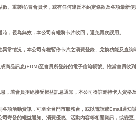
點數、重製/仿冒會員卡，或有任何違反本約定條款及各項最新使
通時，視為無效，本公司有權將卡片收回，避免再次誤用。
生異常情況，本公司有權暫停卡片之消費登錄、兌換功能及查詢
或商品訊息(EDM)至會員所登錄的電子信箱帳號。惟當會員收
訊息，若會員拒絕接受權益訊息通知，本公司得註銷持卡人資格
各項活動資訊，可至全台門市服務台，或以電話或Email通知
公司寄發的權益通知、消費優惠、活動內容等相關資訊，或變更
。