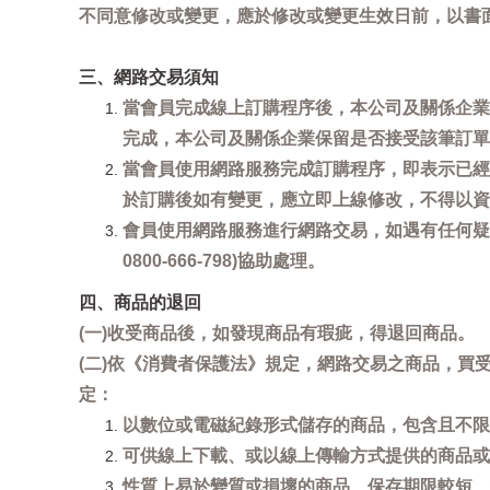
不同意修改或變更，應於修改或變更生效日前，以書
三、網路交易須知
當會員完成線上訂購程序後，本公司及關係企業
完成，本公司及關係企業保留是否接受該筆訂單
當會員使用網路服務完成訂購程序，即表示已經
於訂購後如有變更，應立即上線修改，不得以資
會員使用網路服務進行網路交易，如遇有任何疑
0800-666-798)協助處理。
四、商品的退回
(一)收受商品後，如發現商品有瑕疵，得退回商品。
(二)依《消費者保護法》規定，網路交易之商品，
定：
以數位或電磁紀錄形式儲存的商品，包含且不限
可供線上下載、或以線上傳輸方式提供的商品或
性質上易於變質或損壞的商品、保存期限較短、