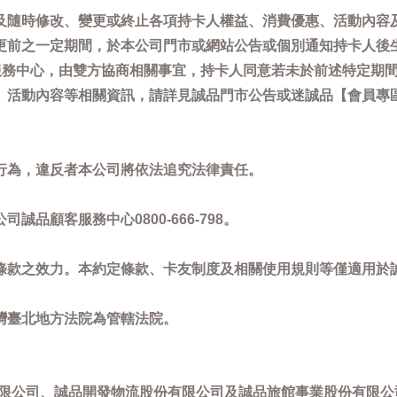
及隨時修改、變更或終止各項持卡人權益、消費優惠、活動內容
更前之一定期間，於本公司門市或網站公告或個別通知持卡人後
客服務中心，由雙方協商相關事宜，持卡人同意若未於前述特定期
動內容等相關資訊，請詳見誠品門市公告或迷誠品【會員專區】訊息：
。
行為，違反者本公司將依法追究法律責任。
品顧客服務中心0800-666-798。
條款之效力。本約定條款、卡友制度及相關使用規則等僅適用於
灣臺北地方法院為管轄法院。
限公司、誠品開發物流股份有限公司及誠品旅館事業股份有限公