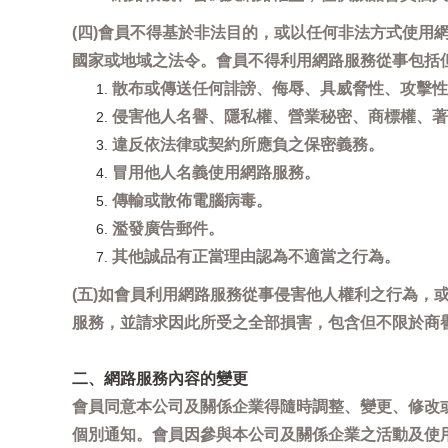
(四)會員不得基於非法目的，或以任何非法方式使
國家或地域之法令。會員不得利用網路服務從事包括
散布或傳送任何誹謗、侮辱、具威脅性、攻擊性
侵害他人名譽、隱私權、營業秘密、商標權、著
違反依法律或契約所應負之保密義務。
冒用他人名義使用網路服務。
傳輸或散佈電腦病毒。
濫發廣告郵件。
其他誠品有正當理由認為不適當之行為。
(五)如會員利用網路服務從事侵害他人權利之行為
服務，並請求因此所受之全部損害，包含但不限於商
二、網路服務內容的變更
會員同意本公司及關係企業得隨時調整、變更、修改
個別通知。會員因參與本公司及關係企業之活動及使