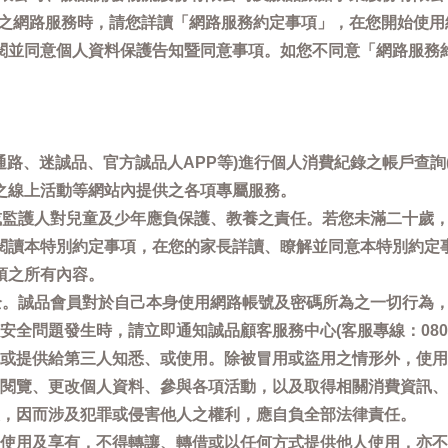
供之網路服務時，請您詳讀「網路服務約定事項」，在您開始使
閱並同意個人資料保護告知暨同意事項。如您不同意「網路服務
通路、迷誠品、官方誠品人APP等)進行個人消費紀錄之帳戶查
之線上活動等網站內提供之各項專屬服務。
母或監護人對兒童及少年應負保護、教養之責任。若您未滿二十歲
閱讀本特別約定事項，在您的家長詳讀、瞭解並同意本特別約定
項之所有內容。
安全。誠品會員對於自己本身使用網路帳號及密碼所為之一切行為
問題發生時，請立即通知誠品顧客服務中心(客服專線：0800-66
或提供給第三人知悉、或使用。除被冒用或盜用之情形外，使用
閱覽、更改個人資料、參與各項活動，以及取得相關消費資訊、
，因而涉及犯罪或侵害他人之權利，應自負全部法律責任。
使用及享有，不得轉讓、轉借或以任何方式提供他人使用，亦不