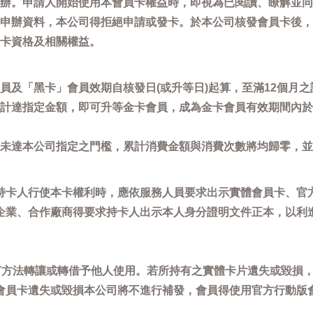
辦。申請人開始使用本會員卡權益時，即視為已閱讀、瞭解並同
申辦資料，本公司得拒絕申請或發卡。於本公司核發會員卡後，
卡資格及相關權益。
員及「黑卡」會員效期自核發日(或升等日)起算，至滿12個月之
計達指定金額，即可升等金卡會員，成為金卡會員有效期間內於
未達本公司指定之門檻，累計消費金額與消費次數將均歸零，並
持卡人行使本卡權利時，應依服務人員要求出示實體會員卡、官
企業、合作廠商得要求持卡人出示本人身分證明文件正本，以利
任何方法轉讓或轉借予他人使用。若所持有之實體卡片遺失或毀損
會員卡遺失或毀損本公司將不進行補發，會員得使用官方行動版