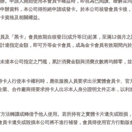
辦。申請人開始使用本會員卡權益時，即視為已閱讀、瞭解並同
申辦資料，本公司得拒絕申請或發卡。於本公司核發會員卡後，
卡資格及相關權益。
員及「黑卡」會員效期自核發日(或升等日)起算，至滿12個月之
計達指定金額，即可升等金卡會員，成為金卡會員有效期間內於
未達本公司指定之門檻，累計消費金額與消費次數將均歸零，並
持卡人行使本卡權利時，應依服務人員要求出示實體會員卡、官
企業、合作廠商得要求持卡人出示本人身分證明文件正本，以利
任何方法轉讓或轉借予他人使用。若所持有之實體卡片遺失或毀損
會員卡遺失或毀損本公司將不進行補發，會員得使用官方行動版