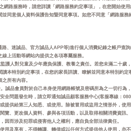
供之網路服務時，請您詳讀「網路服務約定事項」，在您開始使
閱並同意個人資料保護告知暨同意事項。如您不同意「網路服務
通路、迷誠品、官方誠品人APP等)進行個人消費紀錄之帳戶查
之線上活動等網站內提供之各項專屬服務。
母或監護人對兒童及少年應負保護、教養之責任。若您未滿二十歲
閱讀本特別約定事項，在您的家長詳讀、瞭解並同意本特別約定
項之所有內容。
安全。誠品會員對於自己本身使用網路帳號及密碼所為之一切行為
問題發生時，請立即通知誠品顧客服務中心(客服專線：0800-66
或提供給第三人知悉、或使用。除被冒用或盜用之情形外，使用
閱覽、更改個人資料、參與各項活動，以及取得相關消費資訊、
，因而涉及犯罪或侵害他人之權利，應自負全部法律責任。
使用及享有，不得轉讓、轉借或以任何方式提供他人使用，亦不