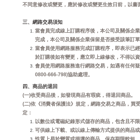
不同意修改或變更，應於修改或變更生效日前，以書
三、網路交易須知
當會員完成線上訂購程序後，本公司及關係企業
完成，本公司及關係企業保留是否接受該筆訂單
當會員使用網路服務完成訂購程序，即表示已經
於訂購後如有變更，應立即上線修改，不得以資
會員使用網路服務進行網路交易，如遇有任何疑
0800-666-798)協助處理。
四、商品的退回
(一)收受商品後，如發現商品有瑕疵，得退回商品。
(二)依《消費者保護法》規定，網路交易之商品，
定：
以數位或電磁紀錄形式儲存的商品，包含且不限
可供線上下載、或以線上傳輸方式提供的商品或
性質上易於變質或損壞的商品、保存期限較短、