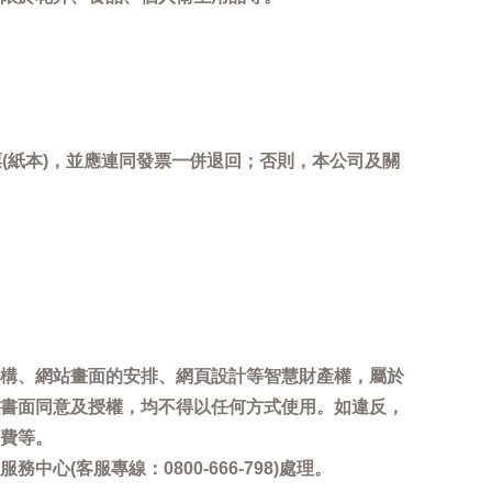
(紙本)，並應連同發票一併退回；否則，本公司及關
。
構、網站畫面的安排、網頁設計等智慧財產權，屬於
書面同意及授權，均不得以任何方式使用。如違反，
費等。
客服專線：0800-666-798)處理。