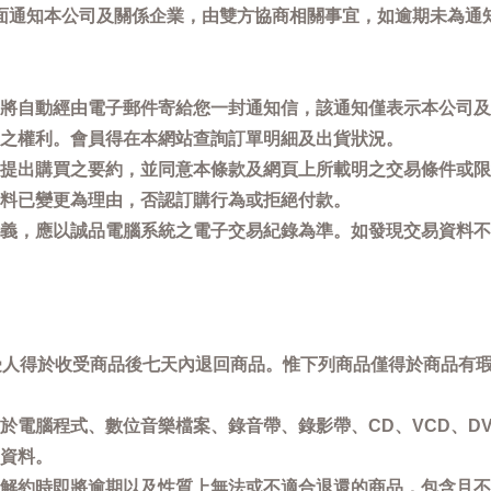
面通知本公司及關係企業，由雙方協商相關事宜，如逾期未為通
將自動經由電子郵件寄給您一封通知信，該通知僅表示本公司及
之權利。會員得在本網站查詢訂單明細及出貨狀況。
提出購買之要約，並同意本條款及網頁上所載明之交易條件或限
料已變更為理由，否認訂購行為或拒絕付款。
義，應以誠品電腦系統之電子交易紀錄為準。如發現交易資料不
買受人得於收受商品後七天內退回商品。惟下列商品僅得於商品有
於電腦程式、數位音樂檔案、錄音帶、錄影帶、CD、VCD、DV
資料。
解約時即將逾期以及性質上無法或不適合退還的商品，包含且不