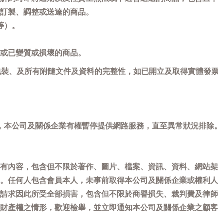
訂製、調整或送達的商品。
等）。
或已變質或損壞的商品。
包裝、及所有附隨文件及資料的完整性，如已開立及取得實體發票
，本公司及關係企業有權暫停提供網路服務，直至異常狀況排除
有內容，包含但不限於著作、圖片、檔案、資訊、資料、網站架
。任何人包含會員本人，未事前取得本公司及關係企業或權利人
請求因此所受全部損害，包含但不限於商譽損失、裁判費及律師
權之情形，歡迎檢舉，並立即通知本公司及關係企業之顧客服務中心(