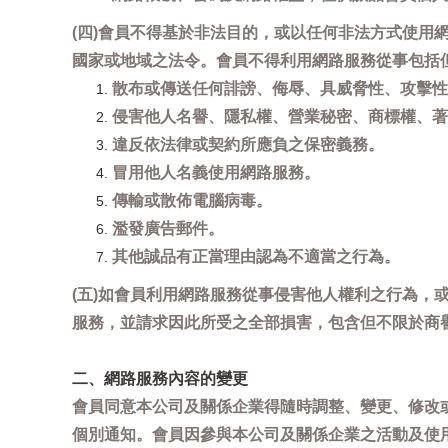
(四)會員不得基於非法目的，或以任何非法方式使
國家或地域之法令。會員不得利用網路服務從事包括
散布或傳送任何誹謗、侮辱、具威脅性、攻擊性
侵害他人名譽、隱私權、營業秘密、商標權、著
違反依法律或契約所應負之保密義務。
冒用他人名義使用網路服務。
傳輸或散佈電腦病毒。
濫發廣告郵件。
其他誠品有正當理由認為不適當之行為。
(五)如會員利用網路服務從事侵害他人權利之行為
服務，並請求因此所受之全部損害，包含但不限於商
二、網路服務內容的變更
會員同意本公司及關係企業得隨時調整、變更、修改
個別通知。會員因參與本公司及關係企業之活動及使