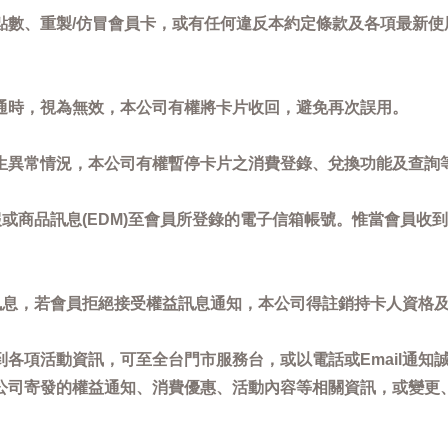
點數、重製/仿冒會員卡，或有任何違反本約定條款及各項最新使
通時，視為無效，本公司有權將卡片收回，避免再次誤用。
生異常情況，本公司有權暫停卡片之消費登錄、兌換功能及查詢
或商品訊息(EDM)至會員所登錄的電子信箱帳號。惟當會員收
訊息，若會員拒絕接受權益訊息通知，本公司得註銷持卡人資格
各項活動資訊，可至全台門市服務台，或以電話或Email通知
公司寄發的權益通知、消費優惠、活動內容等相關資訊，或變更
。