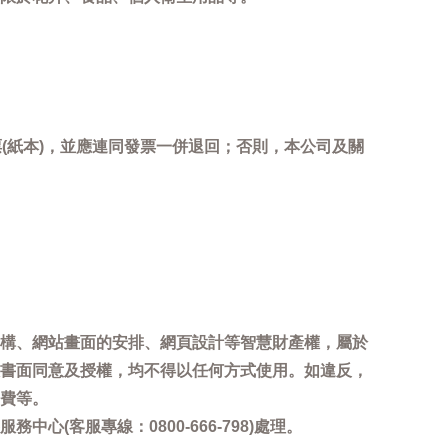
(紙本)，並應連同發票一併退回；否則，本公司及關
。
構、網站畫面的安排、網頁設計等智慧財產權，屬於
書面同意及授權，均不得以任何方式使用。如違反，
費等。
客服專線：0800-666-798)處理。