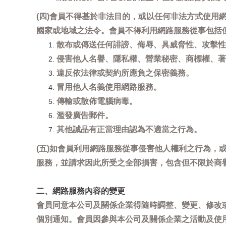
(四)會員不得基於非法目的，或以任何非法方式使
國家或地域之法令。會員不得利用網路服務從事包括
散布或傳送任何誹謗、侮辱、具威脅性、攻擊性
侵害他人名譽、隱私權、營業秘密、商標權、著
違反依法律或契約所應負之保密義務。
冒用他人名義使用網路服務。
傳輸或散佈電腦病毒。
濫發廣告郵件。
其他誠品有正當理由認為不適當之行為。
(五)如會員利用網路服務從事侵害他人權利之行為
服務，並請求因此所受之全部損害，包含但不限於商
二、網路服務內容的變更
會員同意本公司及關係企業得隨時調整、變更、修改
個別通知。會員因參與本公司及關係企業之活動及使