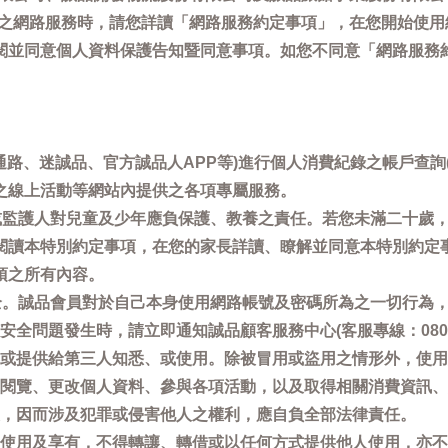
供之網路服務時，請您詳讀「網路服務約定事項」，在您開始使
閱並同意個人資料保護告知暨同意事項。如您不同意「網路服務
通路、迷誠品、官方誠品人APP等)進行個人消費紀錄之帳戶查
之線上活動等網站內提供之各項專屬服務。
母或監護人對兒童及少年應負保護、教養之責任。若您未滿二十歲
閱讀本特別約定事項，在您的家長詳讀、瞭解並同意本特別約定
項之所有內容。
安全。誠品會員對於自己本身使用網路帳號及密碼所為之一切行為
問題發生時，請立即通知誠品顧客服務中心(客服專線：0800-66
或提供給第三人知悉、或使用。除被冒用或盜用之情形外，使用
閱覽、更改個人資料、參與各項活動，以及取得相關消費資訊、
，因而涉及犯罪或侵害他人之權利，應自負全部法律責任。
使用及享有，不得轉讓、轉借或以任何方式提供他人使用，亦不