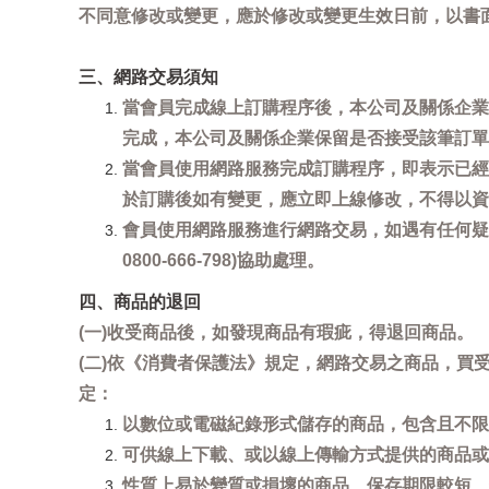
不同意修改或變更，應於修改或變更生效日前，以書
三、網路交易須知
當會員完成線上訂購程序後，本公司及關係企業
完成，本公司及關係企業保留是否接受該筆訂單
當會員使用網路服務完成訂購程序，即表示已經
於訂購後如有變更，應立即上線修改，不得以資
會員使用網路服務進行網路交易，如遇有任何疑
0800-666-798)協助處理。
四、商品的退回
(一)收受商品後，如發現商品有瑕疵，得退回商品。
(二)依《消費者保護法》規定，網路交易之商品，
定：
以數位或電磁紀錄形式儲存的商品，包含且不限
可供線上下載、或以線上傳輸方式提供的商品或
性質上易於變質或損壞的商品、保存期限較短、