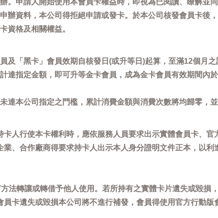
辦。申請人開始使用本會員卡權益時，即視為已閱讀、瞭解並同
申辦資料，本公司得拒絕申請或發卡。於本公司核發會員卡後，
卡資格及相關權益。
員及「黑卡」會員效期自核發日(或升等日)起算，至滿12個月之
計達指定金額，即可升等金卡會員，成為金卡會員有效期間內於
未達本公司指定之門檻，累計消費金額與消費次數將均歸零，並
持卡人行使本卡權利時，應依服務人員要求出示實體會員卡、官
企業、合作廠商得要求持卡人出示本人身分證明文件正本，以利
任何方法轉讓或轉借予他人使用。若所持有之實體卡片遺失或毀損
會員卡遺失或毀損本公司將不進行補發，會員得使用官方行動版