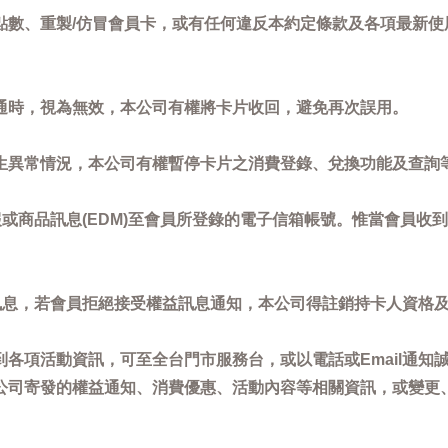
點數、重製/仿冒會員卡，或有任何違反本約定條款及各項最新使
通時，視為無效，本公司有權將卡片收回，避免再次誤用。
生異常情況，本公司有權暫停卡片之消費登錄、兌換功能及查詢
或商品訊息(EDM)至會員所登錄的電子信箱帳號。惟當會員收
訊息，若會員拒絕接受權益訊息通知，本公司得註銷持卡人資格
各項活動資訊，可至全台門市服務台，或以電話或Email通知
公司寄發的權益通知、消費優惠、活動內容等相關資訊，或變更
。