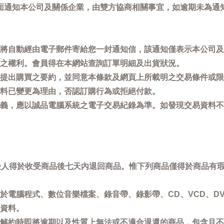
面通知本公司及關係企業，由雙方協商相關事宜，如逾期未為通
將自動經由電子郵件寄給您一封通知信，該通知僅表示本公司及
之權利。會員得在本網站查詢訂單明細及出貨狀況。
提出購買之要約，並同意本條款及網頁上所載明之交易條件或限
料已變更為理由，否認訂購行為或拒絕付款。
義，應以誠品電腦系統之電子交易紀錄為準。如發現交易資料不
買受人得於收受商品後七天內退回商品。惟下列商品僅得於商品有
於電腦程式、數位音樂檔案、錄音帶、錄影帶、CD、VCD、DV
資料。
解約時即將逾期以及性質上無法或不適合退還的商品，包含且不