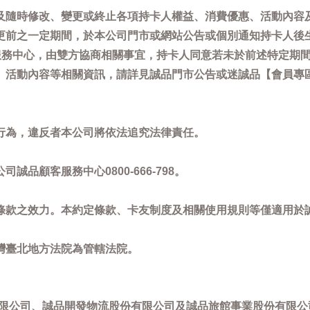
及隨時修改、變更或終止各項持卡人權益、消費優惠、活動內容
更前之一定期間，於本公司門市或網站公告或個別通知持卡人後
客服務中心，由雙方協商相關事宜，持卡人同意若未於前述特定期
動內容等相關資訊，請詳見誠品門市公告或迷誠品【會員專區】訊息：
。
行為，違反者本公司將依法追究法律責任。
品顧客服務中心0800-666-798。
條款之效力。本約定條款、卡友制度及相關使用規則等僅適用於
灣臺北地方法院為管轄法院。
限公司、誠品開發物流股份有限公司及誠品旅館事業股份有限公