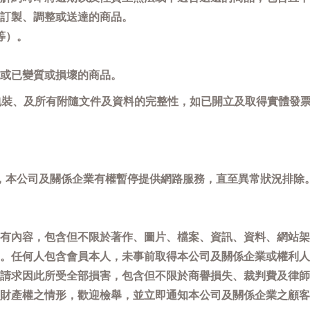
訂製、調整或送達的商品。
等）。
或已變質或損壞的商品。
包裝、及所有附隨文件及資料的完整性，如已開立及取得實體發票
，本公司及關係企業有權暫停提供網路服務，直至異常狀況排除
有內容，包含但不限於著作、圖片、檔案、資訊、資料、網站架
。任何人包含會員本人，未事前取得本公司及關係企業或權利人
請求因此所受全部損害，包含但不限於商譽損失、裁判費及律師
權之情形，歡迎檢舉，並立即通知本公司及關係企業之顧客服務中心(