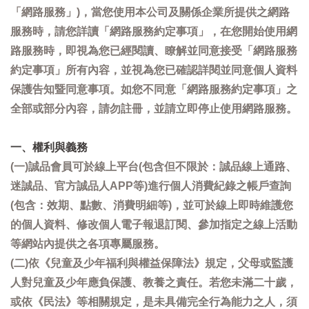
「網路服務」)，當您使用本公司及關係企業所提供之網路
服務時，請您詳讀「網路服務約定事項」，在您開始使用網
路服務時，即視為您已經閱讀、瞭解並同意接受「網路服務
約定事項」所有內容，並視為您已確認詳閱並同意個人資料
保護告知暨同意事項。如您不同意「網路服務約定事項」之
全部或部分內容，請勿註冊，並請立即停止使用網路服務。
一、權利與義務
(一)誠品會員可於線上平台(包含但不限於：誠品線上通路、
迷誠品、官方誠品人APP等)進行個人消費紀錄之帳戶查詢
(包含：效期、點數、消費明細等)，並可於線上即時維護您
的個人資料、修改個人電子報退訂閱、參加指定之線上活動
等網站內提供之各項專屬服務。
(二)依《兒童及少年福利與權益保障法》規定，父母或監護
人對兒童及少年應負保護、教養之責任。若您未滿二十歲，
或依《民法》等相關規定，是未具備完全行為能力之人，須