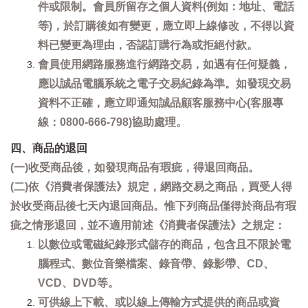
件或限制。會員所留存之個人資料(例如：地址、電話
等)，於訂購後如有變更，應立即上線修改，不得以資
料已變更為理由，否認訂購行為或拒絕付款。
會員使用網路服務進行網路交易，如遇有任何疑義，
應以誠品電腦系統之電子交易紀錄為準。如發現交易
資料不正確，應立即通知誠品顧客服務中心(客服專
線：0800-666-798)協助處理。
四、商品的退回
(一)收受商品後，如發現商品有瑕疵，得退回商品。
(二)依《消費者保護法》規定，網路交易之商品，買受人得
於收受商品後七天內退回商品。惟下列商品僅得於商品有瑕
疵之情形退回，並不適用前述《消費者保護法》之規定：
以數位或電磁紀錄形式儲存的商品，包含且不限於電
腦程式、數位音樂檔案、錄音帶、錄影帶、CD、
VCD、DVD等。
可供線上下載、或以線上傳輸方式提供的商品或資