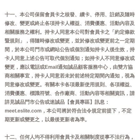
十一、本公司保留會員卡之核發、續卡、停用、註銷及隨時
修改、變更或終止各項持卡人權益、消費優惠、活動內容及
相關服務之權利。持卡人同意本公司對會員卡之「約定條款
暨規則」，得隨時修改或變更，並於修改或變更前之一定期
間，於本公司門市或網站公告或個別通知持卡人後生效，持
卡人同意上述公告可取代個別通知；如持卡人不同意修改或
變更，應以電話或Email通知誠品顧客服務中心，由雙方協
商相關事宜，持卡人同意若未於前述特定期間內通知，視為
同意修改或變更。有關本卡各項最新使用規則、各項權益、
消費優惠、標識符號、合作廠商、活動內容等相關資訊，請
詳見誠品門市公告或迷誠品【會員專區】訊息：
meet.eslite.com，本公司將於符合法令規定前提下，不定
期更新或變更之，以最後更新者為準。
十二、任何人均不得利用會員卡及相關制度從事不法行為，