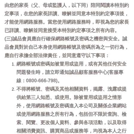
由您的家長（父、母或監護人，以下同）陪同閱讀本特別約
定事項，在您的家長詳讀、瞭解並同意本特別約定事項後，
才能使用網路服務。當您使用網路服務時，即視為您的家長
已詳讀、瞭解並同意接受本特別約定事項之所有內容。
(三)誠品會員應自行確保網路帳號及密碼之機密與安全。誠
品會員對於自己本身使用網路帳號及密碼所為之一切行為，
應自行承擔全部法律責任，並同意遵守以下事項：
網路帳號或密碼如被冒用或盜用，或有其他任何安全
問題發生時，請立即通知誠品顧客服務中心(客服專
線：0800-666-798)。
不得將帳號、密碼及其他相關資料，揭露、洩露或提
供給第三人知悉、或使用。除被冒用或盜用之情形
外，使用網路帳號及密碼進入本公司及關係企業網站
或使用網路服務之所有行為，包括但不限於查詢、檢
索、閱覽、更改個人資料、參與各項活動，以及取得
相關消費資訊、購買商品或服務等，均視為本人之行