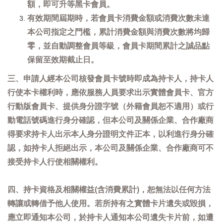
額，即可升等黑卡會員。
有效期間屆期時，若會員卡消費金額或消費次數未達
本公司指定之門檻，累計消費金額與消費次數將均歸
零，並自動調整會員等級，會員卡期間累計之誠品點
保留至效期截止日。
三、申請人經本公司核發會員卡號時即成為持卡人，持卡人
行使本卡權利時，應依服務人員要求出示實體會員卡、官方
行動版會員卡、提供身分證字號（外籍會員恕不適用）或行
動電話號碼進行身分確認，但本公司及關係企業、合作廠商
得要求持卡人出示本人身分證明文件正本，以利進行身分確
認，如持卡人拒絕出示，本公司及關係企業、合作廠商可不
接受持卡人行使相關權利。
四、持卡資格及相關權益(含消費累計)，恕無法以任何方法
轉讓或轉借予他人使用。若所持有之實體卡片遺失或毀損，
應立即通知本公司，於持卡人通知本公司遺失卡片前，如遭