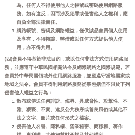
為。任何人不得使用他人之帳號或密碼使用網路服
務。如有違反，因而涉及犯罪或侵害他人之權利，應
自負全部法律責任。
網路帳號、密碼及網路權益，僅供誠品會員個人使用
及享有，不得轉讓、轉借或以任何方式提供他人使
用，亦不得共用。
(四)會員不得基於非法目的，或以任何非法方式使用網路服
務，並應遵守中華民國相關法令及網際網路之國際規範。若
會員於中華民國領域外使用網路服務，並應遵守當地國家或
地域之法令。會員不得利用網路服務從事包括但不限於下列
侵害他人權益之行為：
散布或傳送任何誹謗、侮辱、具威脅性、攻擊性、不
雅、猥褻、不實、違反公共秩序或善良風俗或其他不
法之文字、圖片或任何形式之檔案。
侵害他人名譽、隱私權、營業秘密、商標權、著作
權、專利權、其他智慧財產權及其他權利。