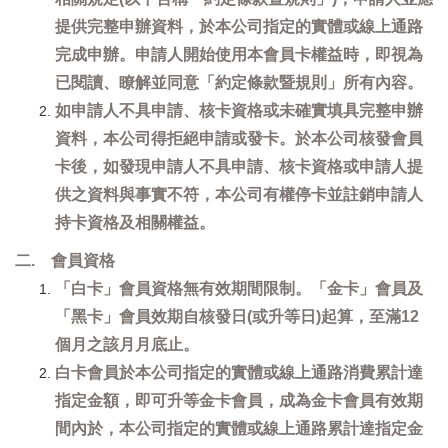
提供完整申辦資料，於本公司指定的實體或線上通路
完成申辦。申請人開始使用本會員卡權益時，即視為
已閱讀、瞭解並同意「約定條款暨規則」所有內容。
如申請人不具申請、核卡資格或未確實填具完整申辦
資料，本公司得拒絕申請或發卡。於本公司核發會員
卡後，如發現申請人不具申請、核卡資格或申請人提
供之資料與事實不符，本公司有權停卡並註銷申請人
持卡資格及相關權益。
二. 會員資格
「白卡」會員資格無有效期間限制。「金卡」會員及
「黑卡」會員效期自核發日(或升等日)起算，至滿12
個月之該月月底止。
白卡會員於本公司指定的實體或線上通路消費累計達
指定金額，即可升等金卡會員，成為金卡會員有效期
間內於，本公司指定的實體或線上通路累計達指定金