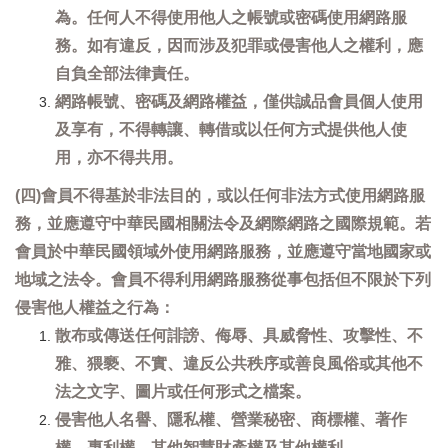
為。任何人不得使用他人之帳號或密碼使用網路服
務。如有違反，因而涉及犯罪或侵害他人之權利，應
自負全部法律責任。
網路帳號、密碼及網路權益，僅供誠品會員個人使用
及享有，不得轉讓、轉借或以任何方式提供他人使
用，亦不得共用。
(四)會員不得基於非法目的，或以任何非法方式使用網路服
務，並應遵守中華民國相關法令及網際網路之國際規範。若
會員於中華民國領域外使用網路服務，並應遵守當地國家或
地域之法令。會員不得利用網路服務從事包括但不限於下列
侵害他人權益之行為：
散布或傳送任何誹謗、侮辱、具威脅性、攻擊性、不
雅、猥褻、不實、違反公共秩序或善良風俗或其他不
法之文字、圖片或任何形式之檔案。
侵害他人名譽、隱私權、營業秘密、商標權、著作
權、專利權、其他智慧財產權及其他權利。