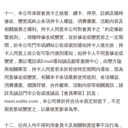
十一、本公司保留會員卡之核發、續卡、停用、註銷及隨時
修改、變更或終止各項持卡人權益、消費優惠、活動內容及
相關服務之權利。持卡人同意本公司對會員卡之「約定條款
暨規則」，得隨時修改或變更，並於修改或變更前之一定期
間，於本公司門市或網站公告或個別通知持卡人後生效，持
卡人同意上述公告可取代個別通知；如持卡人不同意修改或
變更，應以電話或Email通知誠品顧客服務中心，由雙方協
商相關事宜，持卡人同意若未於前述特定期間內通知，視為
同意修改或變更。有關本卡各項最新使用規則、各項權益、
消費優惠、標識符號、合作廠商、活動內容等相關資訊，請
詳見誠品門市公告或迷誠品【會員專區】訊息：
meet.eslite.com，本公司將於符合法令規定前提下，不定
期更新或變更之，以最後更新者為準。
十二、任何人均不得利用會員卡及相關制度從事不法行為，