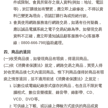
件或限制。會員所留存之個人資料(例如：地址、電話
等)，於訂購後如有變更，應立即上線修改，不得以資
料已變更為理由，否認訂購行為或拒絕付款。
會員使用網路服務進行網路交易，如遇有任何疑義，
應以誠品電腦系統之電子交易紀錄為準。如發現交易
資料不正確，應立即通知誠品顧客服務中心(客服專
線：0800-666-798)協助處理。
四、商品的退回
(一)收受商品後，如發現商品有瑕疵，得退回商品。
(二)依《消費者保護法》規定，網路交易之商品，買受人得
於收受商品後七天內退回商品。惟下列商品僅得於商品有瑕
疵之情形退回，並不適用前述《消費者保護法》之規定：
以數位或電磁紀錄形式儲存的商品，包含且不限於電
腦程式、數位音樂檔案、錄音帶、錄影帶、CD、
VCD、DVD等。
可供線上下載、或以線上傳輸方式提供的商品或資