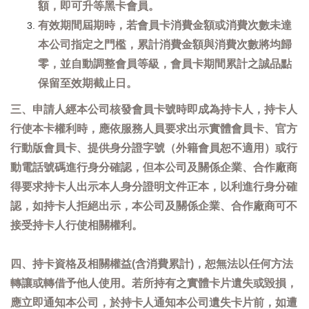
額，即可升等黑卡會員。
有效期間屆期時，若會員卡消費金額或消費次數未達
本公司指定之門檻，累計消費金額與消費次數將均歸
零，並自動調整會員等級，會員卡期間累計之誠品點
保留至效期截止日。
三、申請人經本公司核發會員卡號時即成為持卡人，持卡人
行使本卡權利時，應依服務人員要求出示實體會員卡、官方
行動版會員卡、提供身分證字號（外籍會員恕不適用）或行
動電話號碼進行身分確認，但本公司及關係企業、合作廠商
得要求持卡人出示本人身分證明文件正本，以利進行身分確
認，如持卡人拒絕出示，本公司及關係企業、合作廠商可不
接受持卡人行使相關權利。
四、持卡資格及相關權益(含消費累計)，恕無法以任何方法
轉讓或轉借予他人使用。若所持有之實體卡片遺失或毀損，
應立即通知本公司，於持卡人通知本公司遺失卡片前，如遭