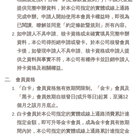
提供完整申辦資料，於本公司指定的實體或線上通路
完成申辦。申請人開始使用本會員卡權益時，即視為
已閱讀、瞭解並同意「約定條款暨規則」所有內容。
如申請人不具申請、核卡資格或未確實填具完整申辦
資料，本公司得拒絕申請或發卡。於本公司核發會員
卡後，如發現申請人不具申請、核卡資格或申請人提
供之資料與事實不符，本公司有權停卡並註銷申請人
持卡資格及相關權益。
二. 會員資格
「白卡」會員資格無有效期間限制。「金卡」會員及
「黑卡」會員效期自核發日(或升等日)起算，至滿12
個月之該月月底止。
白卡會員於本公司指定的實體或線上通路消費累計達
指定金額，即可升等金卡會員，成為金卡會員有效期
間內於，本公司指定的實體或線上通路累計達指定金