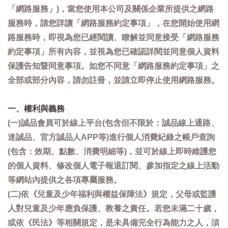
「網路服務」)，當您使用本公司及關係企業所提供之網路
服務時，請您詳讀「網路服務約定事項」，在您開始使用網
路服務時，即視為您已經閱讀、瞭解並同意接受「網路服務
約定事項」所有內容，並視為您已確認詳閱並同意個人資料
保護告知暨同意事項。如您不同意「網路服務約定事項」之
全部或部分內容，請勿註冊，並請立即停止使用網路服務。
一、權利與義務
(一)誠品會員可於線上平台(包含但不限於：誠品線上通路、
迷誠品、官方誠品人APP等)進行個人消費紀錄之帳戶查詢
(包含：效期、點數、消費明細等)，並可於線上即時維護您
的個人資料、修改個人電子報退訂閱、參加指定之線上活動
等網站內提供之各項專屬服務。
(二)依《兒童及少年福利與權益保障法》規定，父母或監護
人對兒童及少年應負保護、教養之責任。若您未滿二十歲，
或依《民法》等相關規定，是未具備完全行為能力之人，須