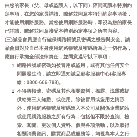
由您的家長（父、母或監護人，以下同）陪同閱讀本特別約
定事項，在您的家長詳讀、瞭解並同意本特別約定事項後，
才能使用網路服務。當您使用網路服務時，即視為您的家長
已詳讀、瞭解並同意接受本特別約定事項之所有內容。
(三)誠品會員應自行確保網路帳號及密碼之機密與安全。誠
品會員對於自己本身使用網路帳號及密碼所為之一切行為，
應自行承擔全部法律責任，並同意遵守以下事項：
網路帳號或密碼如被冒用或盜用，或有其他任何安全
問題發生時，請立即通知誠品顧客服務中心(客服專
線：0800-666-798)。
不得將帳號、密碼及其他相關資料，揭露、洩露或提
供給第三人知悉、或使用。除被冒用或盜用之情形
外，使用網路帳號及密碼進入本公司及關係企業網站
或使用網路服務之所有行為，包括但不限於查詢、檢
索、閱覽、更改個人資料、參與各項活動，以及取得
相關消費資訊、購買商品或服務等，均視為本人之行