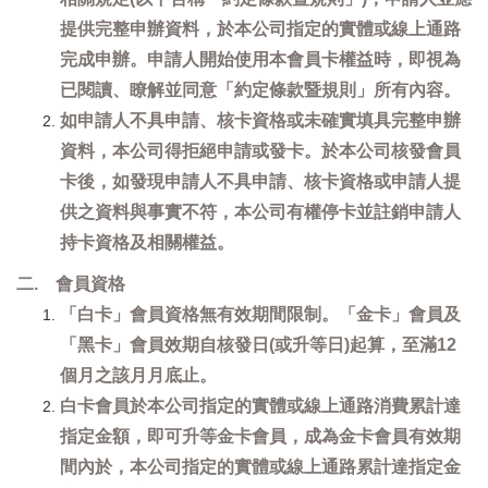
提供完整申辦資料，於本公司指定的實體或線上通路
完成申辦。申請人開始使用本會員卡權益時，即視為
已閱讀、瞭解並同意「約定條款暨規則」所有內容。
如申請人不具申請、核卡資格或未確實填具完整申辦
資料，本公司得拒絕申請或發卡。於本公司核發會員
卡後，如發現申請人不具申請、核卡資格或申請人提
供之資料與事實不符，本公司有權停卡並註銷申請人
持卡資格及相關權益。
二. 會員資格
「白卡」會員資格無有效期間限制。「金卡」會員及
「黑卡」會員效期自核發日(或升等日)起算，至滿12
個月之該月月底止。
白卡會員於本公司指定的實體或線上通路消費累計達
指定金額，即可升等金卡會員，成為金卡會員有效期
間內於，本公司指定的實體或線上通路累計達指定金