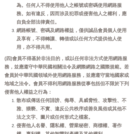
為。任何人不得使用他人之帳號或密碼使用網路服
務。如有違反，因而涉及犯罪或侵害他人之權利，應
自負全部法律責任。
網路帳號、密碼及網路權益，僅供誠品會員個人使用
及享有，不得轉讓、轉借或以任何方式提供他人使
用，亦不得共用。
(四)會員不得基於非法目的，或以任何非法方式使用網路服
務，並應遵守中華民國相關法令及網際網路之國際規範。若
會員於中華民國領域外使用網路服務，並應遵守當地國家或
地域之法令。會員不得利用網路服務從事包括但不限於下列
侵害他人權益之行為：
散布或傳送任何誹謗、侮辱、具威脅性、攻擊性、不
雅、猥褻、不實、違反公共秩序或善良風俗或其他不
法之文字、圖片或任何形式之檔案。
侵害他人名譽、隱私權、營業秘密、商標權、著作
權、專利權、其他智慧財產權及其他權利。