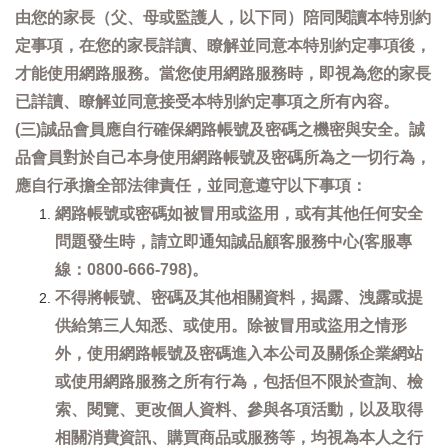
由您的家長（父、母或監護人，以下同）陪同閱讀本特別約
定事項，在您的家長詳讀、瞭解並同意本特別約定事項後，
才能使用網路服務。當您使用網路服務時，即視為您的家長
已詳讀、瞭解並同意接受本特別約定事項之所有內容。
(三)誠品會員應自行確保網路帳號及密碼之機密與安全。誠
品會員對於自己本身使用網路帳號及密碼所為之一切行為，
應自行承擔全部法律責任，並同意遵守以下事項：
網路帳號或密碼如被冒用或盜用，或有其他任何安全
問題發生時，請立即通知誠品顧客服務中心(客服專
線：0800-666-798)。
不得將帳號、密碼及其他相關資料，揭露、洩露或提
供給第三人知悉、或使用。除被冒用或盜用之情形
外，使用網路帳號及密碼進入本公司及關係企業網站
或使用網路服務之所有行為，包括但不限於查詢、檢
索、閱覽、更改個人資料、參與各項活動，以及取得
相關消費資訊、購買商品或服務等，均視為本人之行