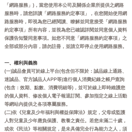
「網路服務」)，當您使用本公司及關係企業所提供之網路
服務時，請您詳讀「網路服務約定事項」，在您開始使用網
路服務時，即視為您已經閱讀、瞭解並同意接受「網路服務
約定事項」所有內容，並視為您已確認詳閱並同意個人資料
保護告知暨同意事項。如您不同意「網路服務約定事項」之
全部或部分內容，請勿註冊，並請立即停止使用網路服務。
一、權利與義務
(一)誠品會員可於線上平台(包含但不限於：誠品線上通路、
迷誠品、官方誠品人APP等)進行個人消費紀錄之帳戶查詢
(包含：效期、點數、消費明細等)，並可於線上即時維護您
的個人資料、修改個人電子報退訂閱、參加指定之線上活動
等網站內提供之各項專屬服務。
(二)依《兒童及少年福利與權益保障法》規定，父母或監護
人對兒童及少年應負保護、教養之責任。若您未滿二十歲，
或依《民法》等相關規定，是未具備完全行為能力之人，須