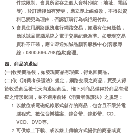
件或限制。會員所留存之個人資料(例如：地址、電話
等)，於訂購後如有變更，應立即上線修改，不得以資
料已變更為理由，否認訂購行為或拒絕付款。
會員使用網路服務進行網路交易，如遇有任何疑義，
應以誠品電腦系統之電子交易紀錄為準。如發現交易
資料不正確，應立即通知誠品顧客服務中心(客服專
線：0800-666-798)協助處理。
四、商品的退回
(一)收受商品後，如發現商品有瑕疵，得退回商品。
(二)依《消費者保護法》規定，網路交易之商品，買受人得
於收受商品後七天內退回商品。惟下列商品僅得於商品有瑕
疵之情形退回，並不適用前述《消費者保護法》之規定：
以數位或電磁紀錄形式儲存的商品，包含且不限於電
腦程式、數位音樂檔案、錄音帶、錄影帶、CD、
VCD、DVD等。
可供線上下載、或以線上傳輸方式提供的商品或資