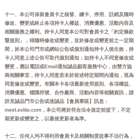
十一、本公司保留會員卡之核發、續卡、停用、註銷及隨時
修改、變更或終止各項持卡人權益、消費優惠、活動內容及
相關服務之權利。持卡人同意本公司對會員卡之「約定條款
暨規則」，得隨時修改或變更，並於修改或變更前之一定期
間，於本公司門市或網站公告或個別通知持卡人後生效，持
卡人同意上述公告可取代個別通知；如持卡人不同意修改或
變更，應以電話或Email通知誠品顧客服務中心，由雙方協
商相關事宜，持卡人同意若未於前述特定期間內通知，視為
同意修改或變更。有關本卡各項最新使用規則、各項權益、
消費優惠、標識符號、合作廠商、活動內容等相關資訊，請
詳見誠品門市公告或迷誠品【會員專區】訊息：
meet.eslite.com，本公司將於符合法令規定前提下，不定
期更新或變更之，以最後更新者為準。
十二、任何人均不得利用會員卡及相關制度從事不法行為，