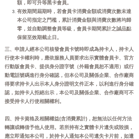
額，即可升等黑卡會員。
有效期間屆期時，若會員卡消費金額或消費次數未達
本公司指定之門檻，累計消費金額與消費次數將均歸
零，並自動調整會員等級，會員卡期間累計之誠品點
保留至效期截止日。
三、申請人經本公司核發會員卡號時即成為持卡人，持卡人
行使本卡權利時，應依服務人員要求出示實體會員卡、官方
行動版會員卡、提供身分證字號（外籍會員恕不適用）或行
動電話號碼進行身分確認，但本公司及關係企業、合作廠商
得要求持卡人出示本人身分證明文件正本，以利進行身分確
認，如持卡人拒絕出示，本公司及關係企業、合作廠商可不
接受持卡人行使相關權利。
四、持卡資格及相關權益(含消費累計)，恕無法以任何方法
轉讓或轉借予他人使用。若所持有之實體卡片遺失或毀損，
應立即通知本公司，於持卡人通知本公司遺失卡片前，如遭