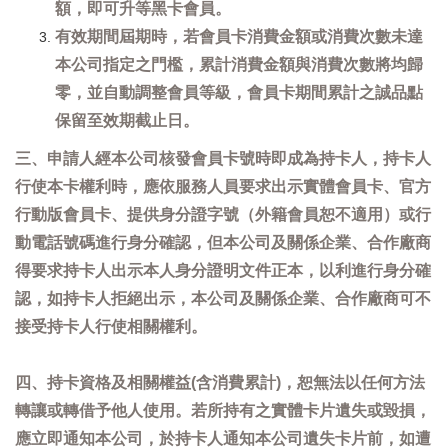
額，即可升等黑卡會員。
有效期間屆期時，若會員卡消費金額或消費次數未達
本公司指定之門檻，累計消費金額與消費次數將均歸
零，並自動調整會員等級，會員卡期間累計之誠品點
保留至效期截止日。
三、申請人經本公司核發會員卡號時即成為持卡人，持卡人
行使本卡權利時，應依服務人員要求出示實體會員卡、官方
行動版會員卡、提供身分證字號（外籍會員恕不適用）或行
動電話號碼進行身分確認，但本公司及關係企業、合作廠商
得要求持卡人出示本人身分證明文件正本，以利進行身分確
認，如持卡人拒絕出示，本公司及關係企業、合作廠商可不
接受持卡人行使相關權利。
四、持卡資格及相關權益(含消費累計)，恕無法以任何方法
轉讓或轉借予他人使用。若所持有之實體卡片遺失或毀損，
應立即通知本公司，於持卡人通知本公司遺失卡片前，如遭