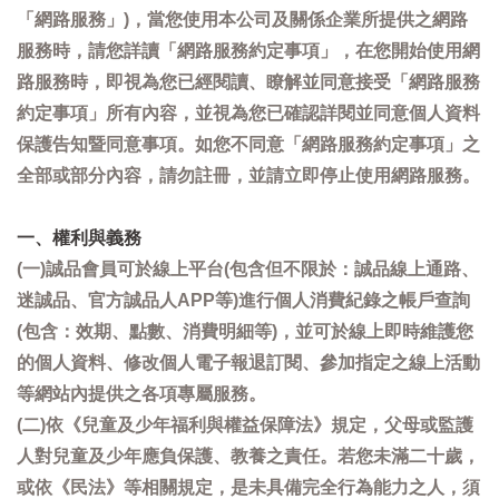
「網路服務」)，當您使用本公司及關係企業所提供之網路
服務時，請您詳讀「網路服務約定事項」，在您開始使用網
路服務時，即視為您已經閱讀、瞭解並同意接受「網路服務
約定事項」所有內容，並視為您已確認詳閱並同意個人資料
保護告知暨同意事項。如您不同意「網路服務約定事項」之
全部或部分內容，請勿註冊，並請立即停止使用網路服務。
一、權利與義務
(一)誠品會員可於線上平台(包含但不限於：誠品線上通路、
迷誠品、官方誠品人APP等)進行個人消費紀錄之帳戶查詢
(包含：效期、點數、消費明細等)，並可於線上即時維護您
的個人資料、修改個人電子報退訂閱、參加指定之線上活動
等網站內提供之各項專屬服務。
(二)依《兒童及少年福利與權益保障法》規定，父母或監護
人對兒童及少年應負保護、教養之責任。若您未滿二十歲，
或依《民法》等相關規定，是未具備完全行為能力之人，須