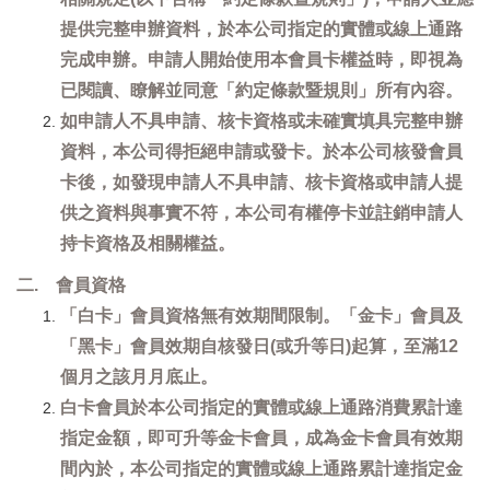
提供完整申辦資料，於本公司指定的實體或線上通路
完成申辦。申請人開始使用本會員卡權益時，即視為
已閱讀、瞭解並同意「約定條款暨規則」所有內容。
如申請人不具申請、核卡資格或未確實填具完整申辦
資料，本公司得拒絕申請或發卡。於本公司核發會員
卡後，如發現申請人不具申請、核卡資格或申請人提
供之資料與事實不符，本公司有權停卡並註銷申請人
持卡資格及相關權益。
二. 會員資格
「白卡」會員資格無有效期間限制。「金卡」會員及
「黑卡」會員效期自核發日(或升等日)起算，至滿12
個月之該月月底止。
白卡會員於本公司指定的實體或線上通路消費累計達
指定金額，即可升等金卡會員，成為金卡會員有效期
間內於，本公司指定的實體或線上通路累計達指定金