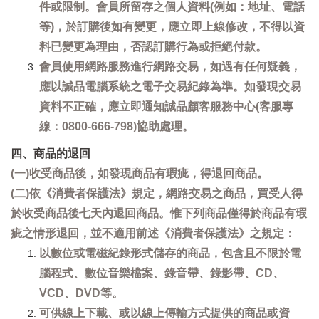
件或限制。會員所留存之個人資料(例如：地址、電話
等)，於訂購後如有變更，應立即上線修改，不得以資
料已變更為理由，否認訂購行為或拒絕付款。
會員使用網路服務進行網路交易，如遇有任何疑義，
應以誠品電腦系統之電子交易紀錄為準。如發現交易
資料不正確，應立即通知誠品顧客服務中心(客服專
線：0800-666-798)協助處理。
四、商品的退回
(一)收受商品後，如發現商品有瑕疵，得退回商品。
(二)依《消費者保護法》規定，網路交易之商品，買受人得
於收受商品後七天內退回商品。惟下列商品僅得於商品有瑕
疵之情形退回，並不適用前述《消費者保護法》之規定：
以數位或電磁紀錄形式儲存的商品，包含且不限於電
腦程式、數位音樂檔案、錄音帶、錄影帶、CD、
VCD、DVD等。
可供線上下載、或以線上傳輸方式提供的商品或資