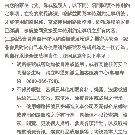
由您的家長（父、母或監護人，以下同）陪同閱讀本特別約
定事項，在您的家長詳讀、瞭解並同意本特別約定事項後，
才能使用網路服務。當您使用網路服務時，即視為您的家長
已詳讀、瞭解並同意接受本特別約定事項之所有內容。
(三)誠品會員應自行確保網路帳號及密碼之機密與安全。誠
品會員對於自己本身使用網路帳號及密碼所為之一切行為，
應自行承擔全部法律責任，並同意遵守以下事項：
網路帳號或密碼如被冒用或盜用，或有其他任何安全
問題發生時，請立即通知誠品顧客服務中心(客服專
線：0800-666-798)。
不得將帳號、密碼及其他相關資料，揭露、洩露或提
供給第三人知悉、或使用。除被冒用或盜用之情形
外，使用網路帳號及密碼進入本公司及關係企業網站
或使用網路服務之所有行為，包括但不限於查詢、檢
索、閱覽、更改個人資料、參與各項活動，以及取得
相關消費資訊、購買商品或服務等，均視為本人之行