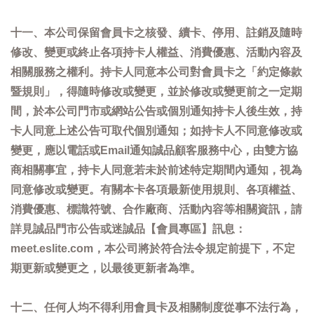
十一、本公司保留會員卡之核發、續卡、停用、註銷及隨時
修改、變更或終止各項持卡人權益、消費優惠、活動內容及
相關服務之權利。持卡人同意本公司對會員卡之「約定條款
暨規則」，得隨時修改或變更，並於修改或變更前之一定期
間，於本公司門市或網站公告或個別通知持卡人後生效，持
卡人同意上述公告可取代個別通知；如持卡人不同意修改或
變更，應以電話或Email通知誠品顧客服務中心，由雙方協
商相關事宜，持卡人同意若未於前述特定期間內通知，視為
同意修改或變更。有關本卡各項最新使用規則、各項權益、
消費優惠、標識符號、合作廠商、活動內容等相關資訊，請
詳見誠品門市公告或迷誠品【會員專區】訊息：
meet.eslite.com，本公司將於符合法令規定前提下，不定
期更新或變更之，以最後更新者為準。
十二、任何人均不得利用會員卡及相關制度從事不法行為，