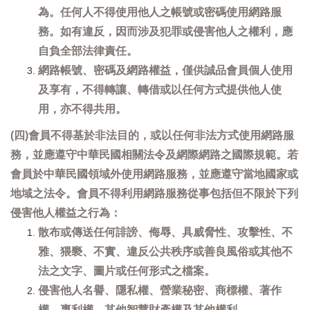
為。任何人不得使用他人之帳號或密碼使用網路服
務。如有違反，因而涉及犯罪或侵害他人之權利，應
自負全部法律責任。
網路帳號、密碼及網路權益，僅供誠品會員個人使用
及享有，不得轉讓、轉借或以任何方式提供他人使
用，亦不得共用。
(四)會員不得基於非法目的，或以任何非法方式使用網路服
務，並應遵守中華民國相關法令及網際網路之國際規範。若
會員於中華民國領域外使用網路服務，並應遵守當地國家或
地域之法令。會員不得利用網路服務從事包括但不限於下列
侵害他人權益之行為：
散布或傳送任何誹謗、侮辱、具威脅性、攻擊性、不
雅、猥褻、不實、違反公共秩序或善良風俗或其他不
法之文字、圖片或任何形式之檔案。
侵害他人名譽、隱私權、營業秘密、商標權、著作
權、專利權、其他智慧財產權及其他權利。