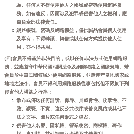
為。任何人不得使用他人之帳號或密碼使用網路服
務。如有違反，因而涉及犯罪或侵害他人之權利，應
自負全部法律責任。
網路帳號、密碼及網路權益，僅供誠品會員個人使用
及享有，不得轉讓、轉借或以任何方式提供他人使
用，亦不得共用。
(四)會員不得基於非法目的，或以任何非法方式使用網路服
務，並應遵守中華民國相關法令及網際網路之國際規範。若
會員於中華民國領域外使用網路服務，並應遵守當地國家或
地域之法令。會員不得利用網路服務從事包括但不限於下列
侵害他人權益之行為：
散布或傳送任何誹謗、侮辱、具威脅性、攻擊性、不
雅、猥褻、不實、違反公共秩序或善良風俗或其他不
法之文字、圖片或任何形式之檔案。
侵害他人名譽、隱私權、營業秘密、商標權、著作
權、專利權、其他智慧財產權及其他權利。