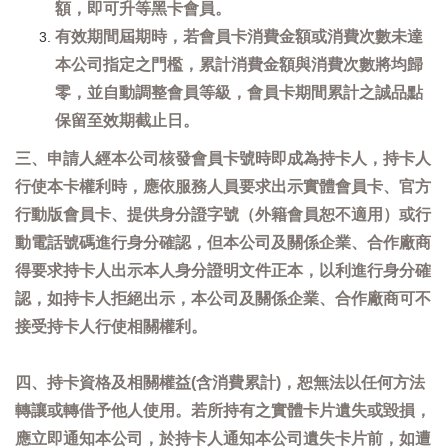
額，即可升等黑卡會員。
有效期間屆期時，若會員卡消費金額或消費次數未達
本公司指定之門檻，累計消費金額與消費次數將均歸
零，並自動調整會員等級，會員卡期間累計之誠品點
保留至效期截止日。
三、申請人經本公司核發會員卡號時即成為持卡人，持卡人
行使本卡權利時，應依服務人員要求出示實體會員卡、官方
行動版會員卡、提供身分證字號（外籍會員恕不適用）或行
動電話號碼進行身分確認，但本公司及關係企業、合作廠商
得要求持卡人出示本人身分證明文件正本，以利進行身分確
認，如持卡人拒絕出示，本公司及關係企業、合作廠商可不
接受持卡人行使相關權利。
四、持卡資格及相關權益(含消費累計)，恕無法以任何方法
轉讓或轉借予他人使用。若所持有之實體卡片遺失或毀損，
應立即通知本公司，於持卡人通知本公司遺失卡片前，如遭