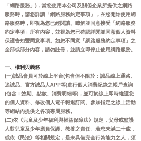
「網路服務」)，當您使用本公司及關係企業所提供之網路
服務時，請您詳讀「網路服務約定事項」，在您開始使用網
路服務時，即視為您已經閱讀、瞭解並同意接受「網路服務
約定事項」所有內容，並視為您已確認詳閱並同意個人資料
保護告知暨同意事項。如您不同意「網路服務約定事項」之
全部或部分內容，請勿註冊，並請立即停止使用網路服務。
一、權利與義務
(一)誠品會員可於線上平台(包含但不限於：誠品線上通路、
迷誠品、官方誠品人APP等)進行個人消費紀錄之帳戶查詢
(包含：效期、點數、消費明細等)，並可於線上即時維護您
的個人資料、修改個人電子報退訂閱、參加指定之線上活動
等網站內提供之各項專屬服務。
(二)依《兒童及少年福利與權益保障法》規定，父母或監護
人對兒童及少年應負保護、教養之責任。若您未滿二十歲，
或依《民法》等相關規定，是未具備完全行為能力之人，須