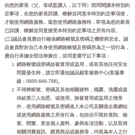
由您的家長（父、母或監護人，以下同）陪同閱讀本特別約
定事項，在您的家長詳讀、瞭解並同意本特別約定事項後，
才能使用網路服務。當您使用網路服務時，即視為您的家長
已詳讀、瞭解並同意接受本特別約定事項之所有內容。
(三)誠品會員應自行確保網路帳號及密碼之機密與安全。誠
品會員對於自己本身使用網路帳號及密碼所為之一切行為，
應自行承擔全部法律責任，並同意遵守以下事項：
網路帳號或密碼如被冒用或盜用，或有其他任何安全
問題發生時，請立即通知誠品顧客服務中心(客服專
線：0800-666-798)。
不得將帳號、密碼及其他相關資料，揭露、洩露或提
供給第三人知悉、或使用。除被冒用或盜用之情形
外，使用網路帳號及密碼進入本公司及關係企業網站
或使用網路服務之所有行為，包括但不限於查詢、檢
索、閱覽、更改個人資料、參與各項活動，以及取得
相關消費資訊、購買商品或服務等，均視為本人之行