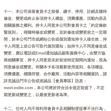
十一、本公司保留會員卡之核發、續卡、停用、註銷及隨時
修改、變更或終止各項持卡人權益、消費優惠、活動內容及
相關服務之權利。持卡人同意本公司對會員卡之「約定條款
暨規則」，得隨時修改或變更，並於修改或變更前之一定期
間，於本公司門市或網站公告或個別通知持卡人後生效，持
卡人同意上述公告可取代個別通知；如持卡人不同意修改或
變更，應以電話或Email通知誠品顧客服務中心，由雙方協
商相關事宜，持卡人同意若未於前述特定期間內通知，視為
同意修改或變更。有關本卡各項最新使用規則、各項權益、
消費優惠、標識符號、合作廠商、活動內容等相關資訊，請
詳見誠品門市公告或迷誠品【會員專區】訊息：
meet.eslite.com，本公司將於符合法令規定前提下，不定
期更新或變更之，以最後更新者為準。
十二、任何人均不得利用會員卡及相關制度從事不法行為，