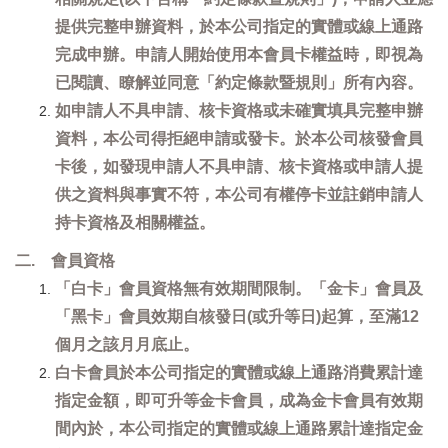
提供完整申辦資料，於本公司指定的實體或線上通路
完成申辦。申請人開始使用本會員卡權益時，即視為
已閱讀、瞭解並同意「約定條款暨規則」所有內容。
如申請人不具申請、核卡資格或未確實填具完整申辦
資料，本公司得拒絕申請或發卡。於本公司核發會員
卡後，如發現申請人不具申請、核卡資格或申請人提
供之資料與事實不符，本公司有權停卡並註銷申請人
持卡資格及相關權益。
二. 會員資格
「白卡」會員資格無有效期間限制。「金卡」會員及
「黑卡」會員效期自核發日(或升等日)起算，至滿12
個月之該月月底止。
白卡會員於本公司指定的實體或線上通路消費累計達
指定金額，即可升等金卡會員，成為金卡會員有效期
間內於，本公司指定的實體或線上通路累計達指定金