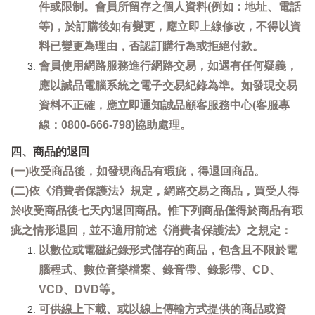
件或限制。會員所留存之個人資料(例如：地址、電話
等)，於訂購後如有變更，應立即上線修改，不得以資
料已變更為理由，否認訂購行為或拒絕付款。
會員使用網路服務進行網路交易，如遇有任何疑義，
應以誠品電腦系統之電子交易紀錄為準。如發現交易
資料不正確，應立即通知誠品顧客服務中心(客服專
線：0800-666-798)協助處理。
四、商品的退回
(一)收受商品後，如發現商品有瑕疵，得退回商品。
(二)依《消費者保護法》規定，網路交易之商品，買受人得
於收受商品後七天內退回商品。惟下列商品僅得於商品有瑕
疵之情形退回，並不適用前述《消費者保護法》之規定：
以數位或電磁紀錄形式儲存的商品，包含且不限於電
腦程式、數位音樂檔案、錄音帶、錄影帶、CD、
VCD、DVD等。
可供線上下載、或以線上傳輸方式提供的商品或資