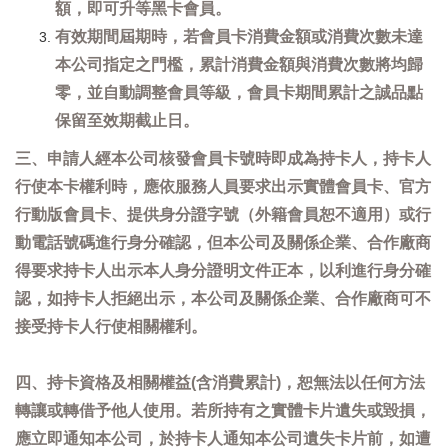
額，即可升等黑卡會員。
有效期間屆期時，若會員卡消費金額或消費次數未達
本公司指定之門檻，累計消費金額與消費次數將均歸
零，並自動調整會員等級，會員卡期間累計之誠品點
保留至效期截止日。
三、申請人經本公司核發會員卡號時即成為持卡人，持卡人
行使本卡權利時，應依服務人員要求出示實體會員卡、官方
行動版會員卡、提供身分證字號（外籍會員恕不適用）或行
動電話號碼進行身分確認，但本公司及關係企業、合作廠商
得要求持卡人出示本人身分證明文件正本，以利進行身分確
認，如持卡人拒絕出示，本公司及關係企業、合作廠商可不
接受持卡人行使相關權利。
四、持卡資格及相關權益(含消費累計)，恕無法以任何方法
轉讓或轉借予他人使用。若所持有之實體卡片遺失或毀損，
應立即通知本公司，於持卡人通知本公司遺失卡片前，如遭