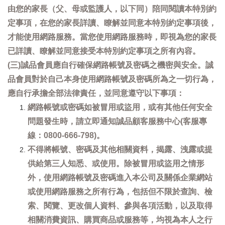
由您的家長（父、母或監護人，以下同）陪同閱讀本特別約
定事項，在您的家長詳讀、瞭解並同意本特別約定事項後，
才能使用網路服務。當您使用網路服務時，即視為您的家長
已詳讀、瞭解並同意接受本特別約定事項之所有內容。
(三)誠品會員應自行確保網路帳號及密碼之機密與安全。誠
品會員對於自己本身使用網路帳號及密碼所為之一切行為，
應自行承擔全部法律責任，並同意遵守以下事項：
網路帳號或密碼如被冒用或盜用，或有其他任何安全
問題發生時，請立即通知誠品顧客服務中心(客服專
線：0800-666-798)。
不得將帳號、密碼及其他相關資料，揭露、洩露或提
供給第三人知悉、或使用。除被冒用或盜用之情形
外，使用網路帳號及密碼進入本公司及關係企業網站
或使用網路服務之所有行為，包括但不限於查詢、檢
索、閱覽、更改個人資料、參與各項活動，以及取得
相關消費資訊、購買商品或服務等，均視為本人之行