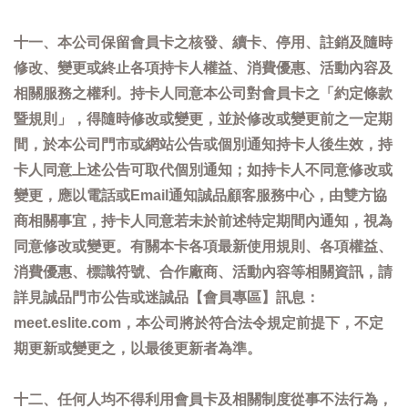
十一、本公司保留會員卡之核發、續卡、停用、註銷及隨時
修改、變更或終止各項持卡人權益、消費優惠、活動內容及
相關服務之權利。持卡人同意本公司對會員卡之「約定條款
暨規則」，得隨時修改或變更，並於修改或變更前之一定期
間，於本公司門市或網站公告或個別通知持卡人後生效，持
卡人同意上述公告可取代個別通知；如持卡人不同意修改或
變更，應以電話或Email通知誠品顧客服務中心，由雙方協
商相關事宜，持卡人同意若未於前述特定期間內通知，視為
同意修改或變更。有關本卡各項最新使用規則、各項權益、
消費優惠、標識符號、合作廠商、活動內容等相關資訊，請
詳見誠品門市公告或迷誠品【會員專區】訊息：
meet.eslite.com，本公司將於符合法令規定前提下，不定
期更新或變更之，以最後更新者為準。
十二、任何人均不得利用會員卡及相關制度從事不法行為，