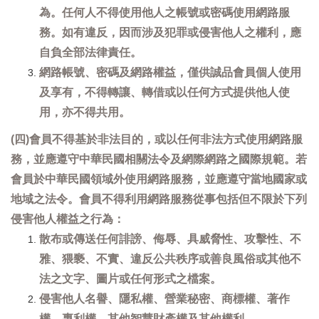
為。任何人不得使用他人之帳號或密碼使用網路服
務。如有違反，因而涉及犯罪或侵害他人之權利，應
自負全部法律責任。
網路帳號、密碼及網路權益，僅供誠品會員個人使用
及享有，不得轉讓、轉借或以任何方式提供他人使
用，亦不得共用。
(四)會員不得基於非法目的，或以任何非法方式使用網路服
務，並應遵守中華民國相關法令及網際網路之國際規範。若
會員於中華民國領域外使用網路服務，並應遵守當地國家或
地域之法令。會員不得利用網路服務從事包括但不限於下列
侵害他人權益之行為：
散布或傳送任何誹謗、侮辱、具威脅性、攻擊性、不
雅、猥褻、不實、違反公共秩序或善良風俗或其他不
法之文字、圖片或任何形式之檔案。
侵害他人名譽、隱私權、營業秘密、商標權、著作
權、專利權、其他智慧財產權及其他權利。