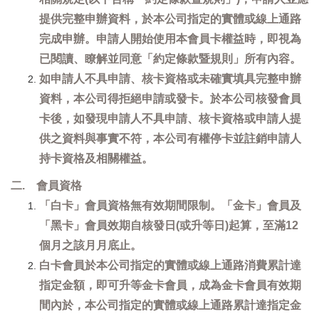
提供完整申辦資料，於本公司指定的實體或線上通路
完成申辦。申請人開始使用本會員卡權益時，即視為
已閱讀、瞭解並同意「約定條款暨規則」所有內容。
如申請人不具申請、核卡資格或未確實填具完整申辦
資料，本公司得拒絕申請或發卡。於本公司核發會員
卡後，如發現申請人不具申請、核卡資格或申請人提
供之資料與事實不符，本公司有權停卡並註銷申請人
持卡資格及相關權益。
二. 會員資格
「白卡」會員資格無有效期間限制。「金卡」會員及
「黑卡」會員效期自核發日(或升等日)起算，至滿12
個月之該月月底止。
白卡會員於本公司指定的實體或線上通路消費累計達
指定金額，即可升等金卡會員，成為金卡會員有效期
間內於，本公司指定的實體或線上通路累計達指定金