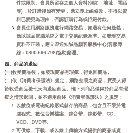
件或限制。會員所留存之個人資料(例如：地址、電話
等)，於訂購後如有變更，應立即上線修改，不得以資
料已變更為理由，否認訂購行為或拒絕付款。
會員使用網路服務進行網路交易，如遇有任何疑義，
應以誠品電腦系統之電子交易紀錄為準。如發現交易
資料不正確，應立即通知誠品顧客服務中心(客服專
線：0800-666-798)協助處理。
四、商品的退回
(一)收受商品後，如發現商品有瑕疵，得退回商品。
(二)依《消費者保護法》規定，網路交易之商品，買受人得
於收受商品後七天內退回商品。惟下列商品僅得於商品有瑕
疵之情形退回，並不適用前述《消費者保護法》之規定：
以數位或電磁紀錄形式儲存的商品，包含且不限於電
腦程式、數位音樂檔案、錄音帶、錄影帶、CD、
VCD、DVD等。
可供線上下載、或以線上傳輸方式提供的商品或資