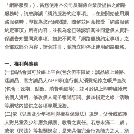
「網路服務」)，當您使用本公司及關係企業所提供之網路
服務時，請您詳讀「網路服務約定事項」，在您開始使用網
路服務時，即視為您已經閱讀、瞭解並同意接受「網路服務
約定事項」所有內容，並視為您已確認詳閱並同意個人資料
保護告知暨同意事項。如您不同意「網路服務約定事項」之
全部或部分內容，請勿註冊，並請立即停止使用網路服務。
一、權利與義務
(一)誠品會員可於線上平台(包含但不限於：誠品線上通路、
迷誠品、官方誠品人APP等)進行個人消費紀錄之帳戶查詢
(包含：效期、點數、消費明細等)，並可於線上即時維護您
的個人資料、修改個人電子報退訂閱、參加指定之線上活動
等網站內提供之各項專屬服務。
(二)依《兒童及少年福利與權益保障法》規定，父母或監護
人對兒童及少年應負保護、教養之責任。若您未滿二十歲，
或依《民法》等相關規定，是未具備完全行為能力之人，須