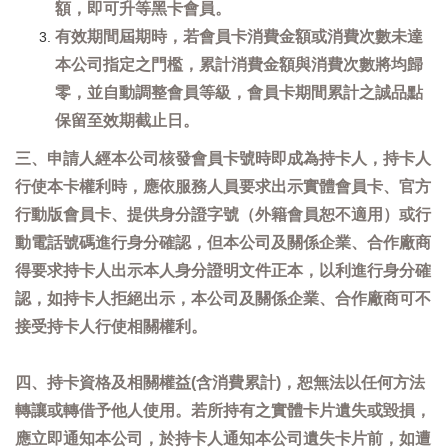
額，即可升等黑卡會員。
有效期間屆期時，若會員卡消費金額或消費次數未達
本公司指定之門檻，累計消費金額與消費次數將均歸
零，並自動調整會員等級，會員卡期間累計之誠品點
保留至效期截止日。
三、申請人經本公司核發會員卡號時即成為持卡人，持卡人
行使本卡權利時，應依服務人員要求出示實體會員卡、官方
行動版會員卡、提供身分證字號（外籍會員恕不適用）或行
動電話號碼進行身分確認，但本公司及關係企業、合作廠商
得要求持卡人出示本人身分證明文件正本，以利進行身分確
認，如持卡人拒絕出示，本公司及關係企業、合作廠商可不
接受持卡人行使相關權利。
四、持卡資格及相關權益(含消費累計)，恕無法以任何方法
轉讓或轉借予他人使用。若所持有之實體卡片遺失或毀損，
應立即通知本公司，於持卡人通知本公司遺失卡片前，如遭