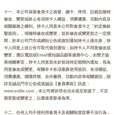
十一、本公司保留會員卡之核發、續卡、停用、註銷及隨時
修改、變更或終止各項持卡人權益、消費優惠、活動內容及
相關服務之權利。持卡人同意本公司對會員卡之「約定條款
暨規則」，得隨時修改或變更，並於修改或變更前之一定期
間，於本公司門市或網站公告或個別通知持卡人後生效，持
卡人同意上述公告可取代個別通知；如持卡人不同意修改或
變更，應以電話或Email通知誠品顧客服務中心，由雙方協
商相關事宜，持卡人同意若未於前述特定期間內通知，視為
同意修改或變更。有關本卡各項最新使用規則、各項權益、
消費優惠、標識符號、合作廠商、活動內容等相關資訊，請
詳見誠品門市公告或迷誠品【會員專區】訊息：
meet.eslite.com，本公司將於符合法令規定前提下，不定
期更新或變更之，以最後更新者為準。
十二、任何人均不得利用會員卡及相關制度從事不法行為，