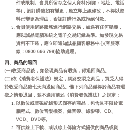
件或限制。會員所留存之個人資料(例如：地址、電話
等)，於訂購後如有變更，應立即上線修改，不得以資
料已變更為理由，否認訂購行為或拒絕付款。
會員使用網路服務進行網路交易，如遇有任何疑義，
應以誠品電腦系統之電子交易紀錄為準。如發現交易
資料不正確，應立即通知誠品顧客服務中心(客服專
線：0800-666-798)協助處理。
四、商品的退回
(一)收受商品後，如發現商品有瑕疵，得退回商品。
(二)依《消費者保護法》規定，網路交易之商品，買受人得
於收受商品後七天內退回商品。惟下列商品僅得於商品有瑕
疵之情形退回，並不適用前述《消費者保護法》之規定：
以數位或電磁紀錄形式儲存的商品，包含且不限於電
腦程式、數位音樂檔案、錄音帶、錄影帶、CD、
VCD、DVD等。
可供線上下載、或以線上傳輸方式提供的商品或資