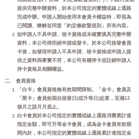
提供完整申辦資料，於本公司指定的實體或線上通路
完成申辦。申請人開始使用本會員卡權益時，即視為
已閱讀、瞭解並同意「約定條款暨規則」所有內容。
如申請人不具申請、核卡資格或未確實填具完整申辦
資料，本公司得拒絕申請或發卡。於本公司核發會員
卡後，如發現申請人不具申請、核卡資格或申請人提
供之資料與事實不符，本公司有權停卡並註銷申請人
持卡資格及相關權益。
二. 會員資格
「白卡」會員資格無有效期間限制。「金卡」會員及
「黑卡」會員效期自核發日(或升等日)起算，至滿12
個月之該月月底止。
白卡會員於本公司指定的實體或線上通路消費累計達
指定金額，即可升等金卡會員，成為金卡會員有效期
間內於，本公司指定的實體或線上通路累計達指定金