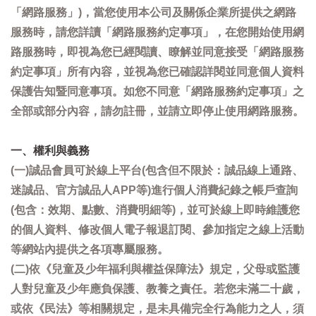
「網路服務」)，當您使用本公司及關係企業所提供之網路
服務時，請您詳讀「網路服務約定事項」，在您開始使用網
路服務時，即視為您已經閱讀、瞭解並同意接受「網路服務
約定事項」所有內容，並視為您已確認詳閱並同意個人資料
保護告知暨同意事項。如您不同意「網路服務約定事項」之
全部或部分內容，請勿註冊，並請立即停止使用網路服務。
一、權利與義務
(一)誠品會員可於線上平台(包含但不限於：誠品線上通路、
迷誠品、官方誠品人APP等)進行個人消費紀錄之帳戶查詢
(包含：效期、點數、消費明細等)，並可於線上即時維護您
的個人資料、修改個人電子報退訂閱、參加指定之線上活動
等網站內提供之各項專屬服務。
(二)依《兒童及少年福利與權益保障法》規定，父母或監護
人對兒童及少年應負保護、教養之責任。若您未滿二十歲，
或依《民法》等相關規定，是未具備完全行為能力之人，須