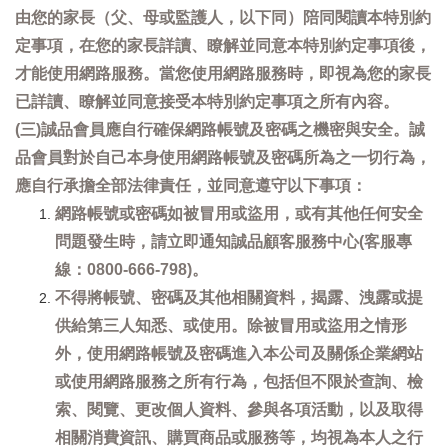
由您的家長（父、母或監護人，以下同）陪同閱讀本特別約
定事項，在您的家長詳讀、瞭解並同意本特別約定事項後，
才能使用網路服務。當您使用網路服務時，即視為您的家長
已詳讀、瞭解並同意接受本特別約定事項之所有內容。
(三)誠品會員應自行確保網路帳號及密碼之機密與安全。誠
品會員對於自己本身使用網路帳號及密碼所為之一切行為，
應自行承擔全部法律責任，並同意遵守以下事項：
網路帳號或密碼如被冒用或盜用，或有其他任何安全
問題發生時，請立即通知誠品顧客服務中心(客服專
線：0800-666-798)。
不得將帳號、密碼及其他相關資料，揭露、洩露或提
供給第三人知悉、或使用。除被冒用或盜用之情形
外，使用網路帳號及密碼進入本公司及關係企業網站
或使用網路服務之所有行為，包括但不限於查詢、檢
索、閱覽、更改個人資料、參與各項活動，以及取得
相關消費資訊、購買商品或服務等，均視為本人之行