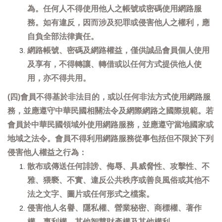
為。任何人不得使用他人之帳號或密碼使用網路服
務。如有違反，因而涉及犯罪或侵害他人之權利，應
自負全部法律責任。
網路帳號、密碼及網路權益，僅供誠品會員個人使用
及享有，不得轉讓、轉借或以任何方式提供他人使
用，亦不得共用。
(四)會員不得基於非法目的，或以任何非法方式使用網路服
務，並應遵守中華民國相關法令及網際網路之國際規範。若
會員於中華民國領域外使用網路服務，並應遵守當地國家或
地域之法令。會員不得利用網路服務從事包括但不限於下列
侵害他人權益之行為：
散布或傳送任何誹謗、侮辱、具威脅性、攻擊性、不
雅、猥褻、不實、違反公共秩序或善良風俗或其他不
法之文字、圖片或任何形式之檔案。
侵害他人名譽、隱私權、營業秘密、商標權、著作
權、專利權、其他智慧財產權及其他權利。