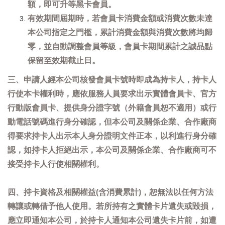
額，即可升等黑卡會員。
有效期間屆期時，若會員卡消費金額或消費次數未達
本公司指定之門檻，累計消費金額與消費次數將均歸
零，並自動調整會員等級，會員卡期間累計之誠品點
保留至效期截止日。
三、申請人經本公司核發會員卡號時即成為持卡人，持卡人
行使本卡權利時，應依服務人員要求出示實體會員卡、官方
行動版會員卡、提供身分證字號（外籍會員恕不適用）或行
動電話號碼進行身分確認，但本公司及關係企業、合作廠商
得要求持卡人出示本人身分證明文件正本，以利進行身分確
認，如持卡人拒絕出示，本公司及關係企業、合作廠商可不
接受持卡人行使相關權利。
四、持卡資格及相關權益(含消費累計)，恕無法以任何方法
轉讓或轉借予他人使用。若所持有之實體卡片遺失或毀損，
應立即通知本公司，於持卡人通知本公司遺失卡片前，如遭