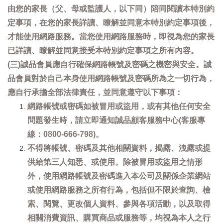
由您的家長（父、母或監護人，以下同）陪同閱讀本特別約
定事項，在您的家長詳讀、瞭解並同意本特別約定事項後，
才能使用網路服務。當您使用網路服務時，即視為您的家長
已詳讀、瞭解並同意接受本特別約定事項之所有內容。
(三)誠品會員應自行確保網路帳號及密碼之機密與安全。誠
品會員對於自己本身使用網路帳號及密碼所為之一切行為，
應自行承擔全部法律責任，並同意遵守以下事項：
網路帳號或密碼如被冒用或盜用，或有其他任何安全
問題發生時，請立即通知誠品顧客服務中心(客服專
線：0800-666-798)。
不得將帳號、密碼及其他相關資料，揭露、洩露或提
供給第三人知悉、或使用。除被冒用或盜用之情形
外，使用網路帳號及密碼進入本公司及關係企業網站
或使用網路服務之所有行為，包括但不限於查詢、檢
索、閱覽、更改個人資料、參與各項活動，以及取得
相關消費資訊、購買商品或服務等，均視為本人之行