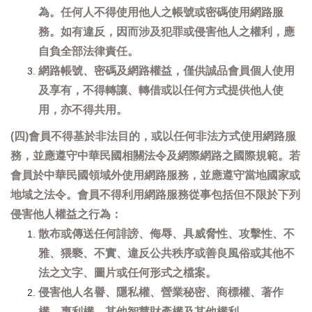
為。任何人不得使用他人之帳號或密碼使用網路服
務。如有違反，因而涉及犯罪或侵害他人之權利，應
自負全部法律責任。
網路帳號、密碼及網路權益，僅供誠品會員個人使用
及享有，不得轉讓、轉借或以任何方式提供他人使
用，亦不得共用。
(四)會員不得基於非法目的，或以任何非法方式使用網路服
務，並應遵守中華民國相關法令及網際網路之國際規範。若
會員於中華民國領域外使用網路服務，並應遵守當地國家或
地域之法令。會員不得利用網路服務從事包括但不限於下列
侵害他人權益之行為：
散布或傳送任何誹謗、侮辱、具威脅性、攻擊性、不
雅、猥褻、不實、違反公共秩序或善良風俗或其他不
法之文字、圖片或任何形式之檔案。
侵害他人名譽、隱私權、營業秘密、商標權、著作
權、專利權、其他智慧財產權及其他權利。