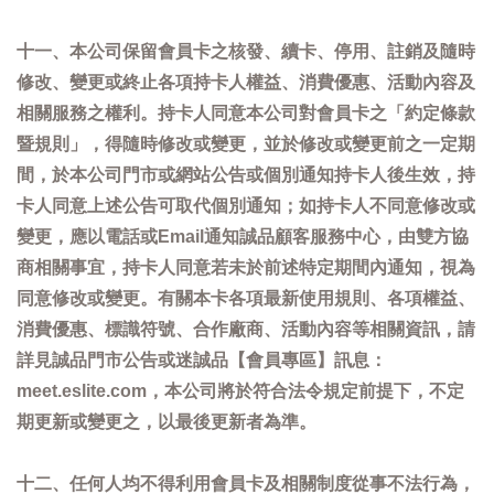
十一、本公司保留會員卡之核發、續卡、停用、註銷及隨時
修改、變更或終止各項持卡人權益、消費優惠、活動內容及
相關服務之權利。持卡人同意本公司對會員卡之「約定條款
暨規則」，得隨時修改或變更，並於修改或變更前之一定期
間，於本公司門市或網站公告或個別通知持卡人後生效，持
卡人同意上述公告可取代個別通知；如持卡人不同意修改或
變更，應以電話或Email通知誠品顧客服務中心，由雙方協
商相關事宜，持卡人同意若未於前述特定期間內通知，視為
同意修改或變更。有關本卡各項最新使用規則、各項權益、
消費優惠、標識符號、合作廠商、活動內容等相關資訊，請
詳見誠品門市公告或迷誠品【會員專區】訊息：
meet.eslite.com，本公司將於符合法令規定前提下，不定
期更新或變更之，以最後更新者為準。
十二、任何人均不得利用會員卡及相關制度從事不法行為，