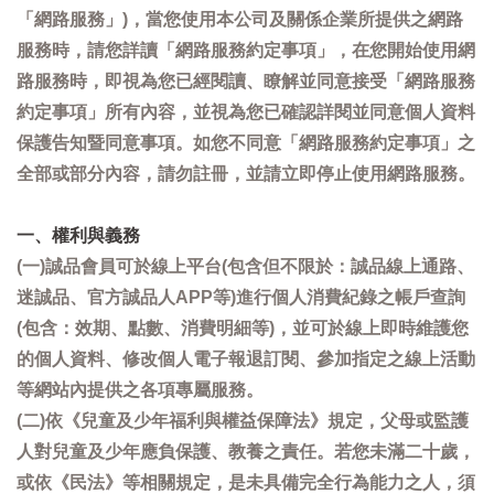
「網路服務」)，當您使用本公司及關係企業所提供之網路
服務時，請您詳讀「網路服務約定事項」，在您開始使用網
路服務時，即視為您已經閱讀、瞭解並同意接受「網路服務
約定事項」所有內容，並視為您已確認詳閱並同意個人資料
保護告知暨同意事項。如您不同意「網路服務約定事項」之
全部或部分內容，請勿註冊，並請立即停止使用網路服務。
一、權利與義務
(一)誠品會員可於線上平台(包含但不限於：誠品線上通路、
迷誠品、官方誠品人APP等)進行個人消費紀錄之帳戶查詢
(包含：效期、點數、消費明細等)，並可於線上即時維護您
的個人資料、修改個人電子報退訂閱、參加指定之線上活動
等網站內提供之各項專屬服務。
(二)依《兒童及少年福利與權益保障法》規定，父母或監護
人對兒童及少年應負保護、教養之責任。若您未滿二十歲，
或依《民法》等相關規定，是未具備完全行為能力之人，須