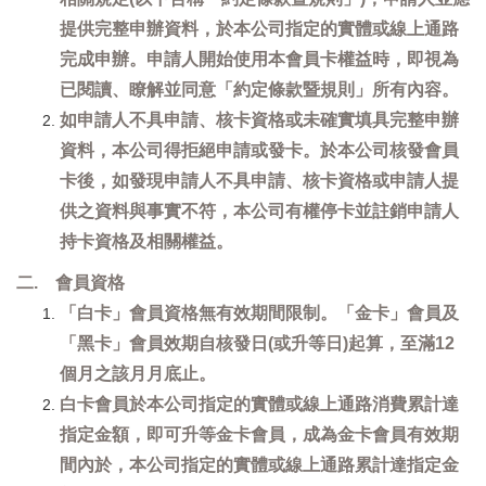
提供完整申辦資料，於本公司指定的實體或線上通路
完成申辦。申請人開始使用本會員卡權益時，即視為
已閱讀、瞭解並同意「約定條款暨規則」所有內容。
如申請人不具申請、核卡資格或未確實填具完整申辦
資料，本公司得拒絕申請或發卡。於本公司核發會員
卡後，如發現申請人不具申請、核卡資格或申請人提
供之資料與事實不符，本公司有權停卡並註銷申請人
持卡資格及相關權益。
二. 會員資格
「白卡」會員資格無有效期間限制。「金卡」會員及
「黑卡」會員效期自核發日(或升等日)起算，至滿12
個月之該月月底止。
白卡會員於本公司指定的實體或線上通路消費累計達
指定金額，即可升等金卡會員，成為金卡會員有效期
間內於，本公司指定的實體或線上通路累計達指定金