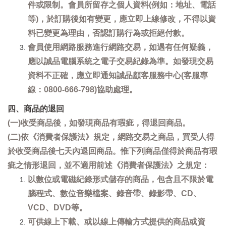
件或限制。會員所留存之個人資料(例如：地址、電話
等)，於訂購後如有變更，應立即上線修改，不得以資
料已變更為理由，否認訂購行為或拒絕付款。
會員使用網路服務進行網路交易，如遇有任何疑義，
應以誠品電腦系統之電子交易紀錄為準。如發現交易
資料不正確，應立即通知誠品顧客服務中心(客服專
線：0800-666-798)協助處理。
四、商品的退回
(一)收受商品後，如發現商品有瑕疵，得退回商品。
(二)依《消費者保護法》規定，網路交易之商品，買受人得
於收受商品後七天內退回商品。惟下列商品僅得於商品有瑕
疵之情形退回，並不適用前述《消費者保護法》之規定：
以數位或電磁紀錄形式儲存的商品，包含且不限於電
腦程式、數位音樂檔案、錄音帶、錄影帶、CD、
VCD、DVD等。
可供線上下載、或以線上傳輸方式提供的商品或資