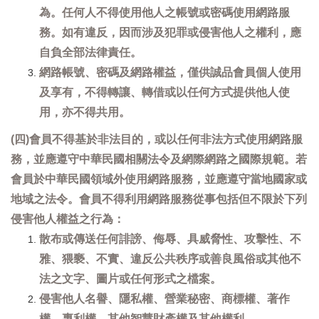
為。任何人不得使用他人之帳號或密碼使用網路服
務。如有違反，因而涉及犯罪或侵害他人之權利，應
自負全部法律責任。
網路帳號、密碼及網路權益，僅供誠品會員個人使用
及享有，不得轉讓、轉借或以任何方式提供他人使
用，亦不得共用。
(四)會員不得基於非法目的，或以任何非法方式使用網路服
務，並應遵守中華民國相關法令及網際網路之國際規範。若
會員於中華民國領域外使用網路服務，並應遵守當地國家或
地域之法令。會員不得利用網路服務從事包括但不限於下列
侵害他人權益之行為：
散布或傳送任何誹謗、侮辱、具威脅性、攻擊性、不
雅、猥褻、不實、違反公共秩序或善良風俗或其他不
法之文字、圖片或任何形式之檔案。
侵害他人名譽、隱私權、營業秘密、商標權、著作
權、專利權、其他智慧財產權及其他權利。