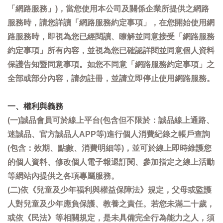
「網路服務」)，當您使用本公司及關係企業所提供之網路
服務時，請您詳讀「網路服務約定事項」，在您開始使用網
路服務時，即視為您已經閱讀、瞭解並同意接受「網路服務
約定事項」所有內容，並視為您已確認詳閱並同意個人資料
保護告知暨同意事項。如您不同意「網路服務約定事項」之
全部或部分內容，請勿註冊，並請立即停止使用網路服務。
一、權利與義務
(一)誠品會員可於線上平台(包含但不限於：誠品線上通路、
迷誠品、官方誠品人APP等)進行個人消費紀錄之帳戶查詢
(包含：效期、點數、消費明細等)，並可於線上即時維護您
的個人資料、修改個人電子報退訂閱、參加指定之線上活動
等網站內提供之各項專屬服務。
(二)依《兒童及少年福利與權益保障法》規定，父母或監護
人對兒童及少年應負保護、教養之責任。若您未滿二十歲，
或依《民法》等相關規定，是未具備完全行為能力之人，須