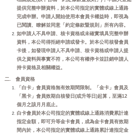
提供完整申辦資料，於本公司指定的實體或線上通路
完成申辦。申請人開始使用本會員卡權益時，即視為
已閱讀、瞭解並同意「約定條款暨規則」所有內容。
如申請人不具申請、核卡資格或未確實填具完整申辦
資料，本公司得拒絕申請或發卡。於本公司核發會員
卡後，如發現申請人不具申請、核卡資格或申請人提
供之資料與事實不符，本公司有權停卡並註銷申請人
持卡資格及相關權益。
二. 會員資格
「白卡」會員資格無有效期間限制。「金卡」會員及
「黑卡」會員效期自核發日(或升等日)起算，至滿12
個月之該月月底止。
白卡會員於本公司指定的實體或線上通路消費累計達
指定金額，即可升等金卡會員，成為金卡會員有效期
間內於，本公司指定的實體或線上通路累計達指定金