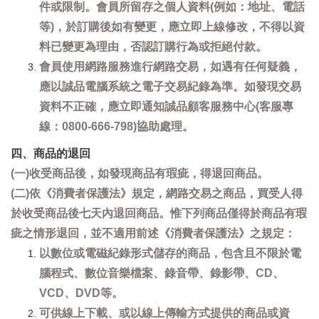
件或限制。會員所留存之個人資料(例如：地址、電話
等)，於訂購後如有變更，應立即上線修改，不得以資
料已變更為理由，否認訂購行為或拒絕付款。
會員使用網路服務進行網路交易，如遇有任何疑義，
應以誠品電腦系統之電子交易紀錄為準。如發現交易
資料不正確，應立即通知誠品顧客服務中心(客服專
線：0800-666-798)協助處理。
四、商品的退回
(一)收受商品後，如發現商品有瑕疵，得退回商品。
(二)依《消費者保護法》規定，網路交易之商品，買受人得
於收受商品後七天內退回商品。惟下列商品僅得於商品有瑕
疵之情形退回，並不適用前述《消費者保護法》之規定：
以數位或電磁紀錄形式儲存的商品，包含且不限於電
腦程式、數位音樂檔案、錄音帶、錄影帶、CD、
VCD、DVD等。
可供線上下載、或以線上傳輸方式提供的商品或資