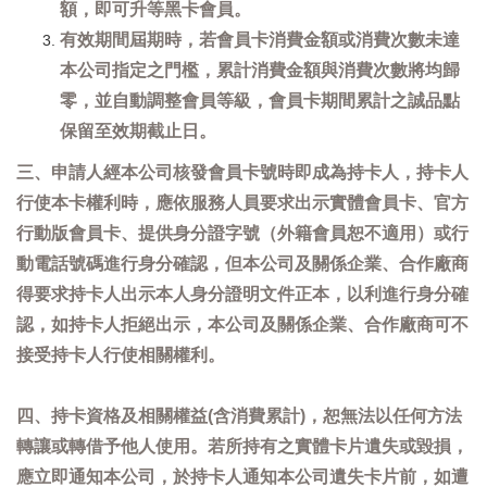
額，即可升等黑卡會員。
有效期間屆期時，若會員卡消費金額或消費次數未達
本公司指定之門檻，累計消費金額與消費次數將均歸
零，並自動調整會員等級，會員卡期間累計之誠品點
保留至效期截止日。
三、申請人經本公司核發會員卡號時即成為持卡人，持卡人
行使本卡權利時，應依服務人員要求出示實體會員卡、官方
行動版會員卡、提供身分證字號（外籍會員恕不適用）或行
動電話號碼進行身分確認，但本公司及關係企業、合作廠商
得要求持卡人出示本人身分證明文件正本，以利進行身分確
認，如持卡人拒絕出示，本公司及關係企業、合作廠商可不
接受持卡人行使相關權利。
四、持卡資格及相關權益(含消費累計)，恕無法以任何方法
轉讓或轉借予他人使用。若所持有之實體卡片遺失或毀損，
應立即通知本公司，於持卡人通知本公司遺失卡片前，如遭