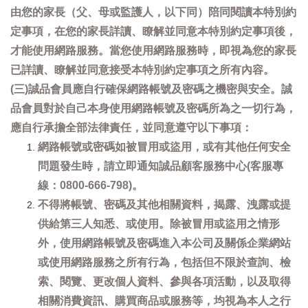
由您的家長（父、母或監護人，以下同）陪同閱讀本特別約
定事項，在您的家長詳讀、瞭解並同意本特別約定事項後，
才能使用網路服務。當您使用網路服務時，即視為您的家長
已詳讀、瞭解並同意接受本特別約定事項之所有內容。
(三)誠品會員應自行確保網路帳號及密碼之機密與安全。誠
品會員對於自己本身使用網路帳號及密碼所為之一切行為，
應自行承擔全部法律責任，並同意遵守以下事項：
網路帳號或密碼如被冒用或盜用，或有其他任何安全
問題發生時，請立即通知誠品顧客服務中心(客服專
線：0800-666-798)。
不得將帳號、密碼及其他相關資料，揭露、洩露或提
供給第三人知悉、或使用。除被冒用或盜用之情形
外，使用網路帳號及密碼進入本公司及關係企業網站
或使用網路服務之所有行為，包括但不限於查詢、檢
索、閱覽、更改個人資料、參與各項活動，以及取得
相關消費資訊、購買商品或服務等，均視為本人之行