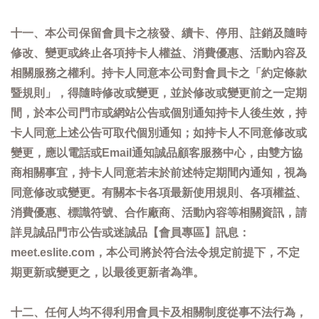
十一、本公司保留會員卡之核發、續卡、停用、註銷及隨時
修改、變更或終止各項持卡人權益、消費優惠、活動內容及
相關服務之權利。持卡人同意本公司對會員卡之「約定條款
暨規則」，得隨時修改或變更，並於修改或變更前之一定期
間，於本公司門市或網站公告或個別通知持卡人後生效，持
卡人同意上述公告可取代個別通知；如持卡人不同意修改或
變更，應以電話或Email通知誠品顧客服務中心，由雙方協
商相關事宜，持卡人同意若未於前述特定期間內通知，視為
同意修改或變更。有關本卡各項最新使用規則、各項權益、
消費優惠、標識符號、合作廠商、活動內容等相關資訊，請
詳見誠品門市公告或迷誠品【會員專區】訊息：
meet.eslite.com，本公司將於符合法令規定前提下，不定
期更新或變更之，以最後更新者為準。
十二、任何人均不得利用會員卡及相關制度從事不法行為，