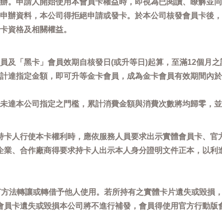
辦。申請人開始使用本會員卡權益時，即視為已閱讀、瞭解並同
申辦資料，本公司得拒絕申請或發卡。於本公司核發會員卡後，
卡資格及相關權益。
員及「黑卡」會員效期自核發日(或升等日)起算，至滿12個月之
計達指定金額，即可升等金卡會員，成為金卡會員有效期間內於
未達本公司指定之門檻，累計消費金額與消費次數將均歸零，並
持卡人行使本卡權利時，應依服務人員要求出示實體會員卡、官
企業、合作廠商得要求持卡人出示本人身分證明文件正本，以利
任何方法轉讓或轉借予他人使用。若所持有之實體卡片遺失或毀損
會員卡遺失或毀損本公司將不進行補發，會員得使用官方行動版