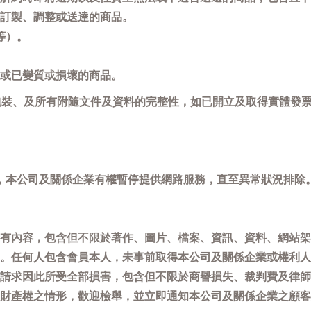
訂製、調整或送達的商品。
等）。
或已變質或損壞的商品。
包裝、及所有附隨文件及資料的完整性，如已開立及取得實體發票
，本公司及關係企業有權暫停提供網路服務，直至異常狀況排除
有內容，包含但不限於著作、圖片、檔案、資訊、資料、網站架
。任何人包含會員本人，未事前取得本公司及關係企業或權利人
請求因此所受全部損害，包含但不限於商譽損失、裁判費及律師
權之情形，歡迎檢舉，並立即通知本公司及關係企業之顧客服務中心(