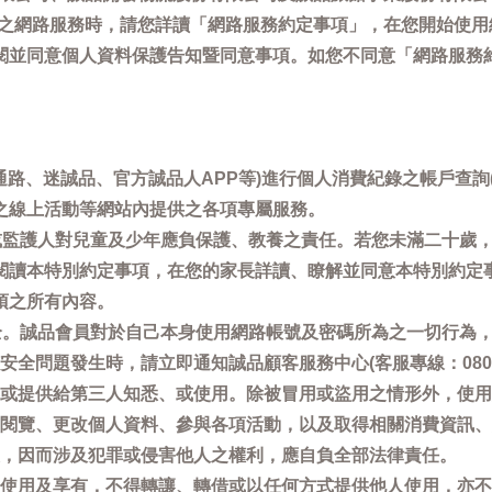
供之網路服務時，請您詳讀「網路服務約定事項」，在您開始使
閱並同意個人資料保護告知暨同意事項。如您不同意「網路服務
通路、迷誠品、官方誠品人APP等)進行個人消費紀錄之帳戶查
之線上活動等網站內提供之各項專屬服務。
母或監護人對兒童及少年應負保護、教養之責任。若您未滿二十歲
閱讀本特別約定事項，在您的家長詳讀、瞭解並同意本特別約定
項之所有內容。
安全。誠品會員對於自己本身使用網路帳號及密碼所為之一切行為
問題發生時，請立即通知誠品顧客服務中心(客服專線：0800-66
或提供給第三人知悉、或使用。除被冒用或盜用之情形外，使用
閱覽、更改個人資料、參與各項活動，以及取得相關消費資訊、
，因而涉及犯罪或侵害他人之權利，應自負全部法律責任。
使用及享有，不得轉讓、轉借或以任何方式提供他人使用，亦不