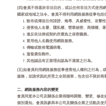
(四)會員不得基於非法目的，或以任何非法方式使
國家或地域之法令。會員不得利用網路服務從事包括
散布或傳送任何誹謗、侮辱、具威脅性、攻擊性
侵害他人名譽、隱私權、營業秘密、商標權、著
違反依法律或契約所應負之保密義務。
冒用他人名義使用網路服務。
傳輸或散佈電腦病毒。
濫發廣告郵件。
其他誠品有正當理由認為不適當之行為。
(五)如會員利用網路服務從事侵害他人權利之行為
服務，並請求因此所受之全部損害，包含但不限於商
二、網路服務內容的變更
會員同意本公司及關係企業得隨時調整、變更、修改
個別通知。會員因參與本公司及關係企業之活動及使