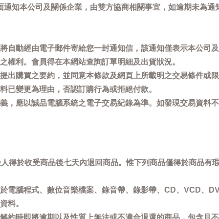
面通知本公司及關係企業，由雙方協商相關事宜，如逾期未為通
將自動經由電子郵件寄給您一封通知信，該通知僅表示本公司及
之權利。會員得在本網站查詢訂單明細及出貨狀況。
提出購買之要約，並同意本條款及網頁上所載明之交易條件或限
料已變更為理由，否認訂購行為或拒絕付款。
義，應以誠品電腦系統之電子交易紀錄為準。如發現交易資料不
買受人得於收受商品後七天內退回商品。惟下列商品僅得於商品有
於電腦程式、數位音樂檔案、錄音帶、錄影帶、CD、VCD、DV
資料。
解約時即將逾期以及性質上無法或不適合退還的商品，包含且不