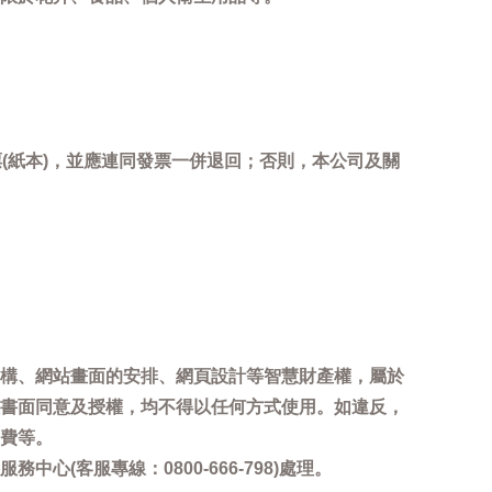
(紙本)，並應連同發票一併退回；否則，本公司及關
。
構、網站畫面的安排、網頁設計等智慧財產權，屬於
書面同意及授權，均不得以任何方式使用。如違反，
費等。
客服專線：0800-666-798)處理。