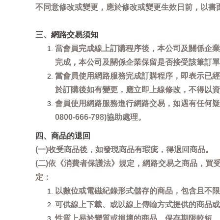
不同意修改或變更，應於修改或變更生效日前，以書
三、網路交易須知
當會員完成線上訂購程序後，本公司及關係企業
完成，本公司及關係企業保留是否接受該筆訂單
當會員使用網路服務完成訂購程序，即表示已經
於訂購後如有變更，應立即上線修改，不得以資
會員使用網路服務進行網路交易，如遇有任何疑
0800-666-798)協助處理。
四、商品的退回
(一)收受商品後，如發現商品有瑕疵，得退回商品。
(二)依《消費者保護法》規定，網路交易之商品，
定：
以數位或電磁紀錄形式儲存的商品，包含且不限
可供線上下載、或以線上傳輸方式提供的商品或
性質上易於變質或損壞的商品、保存期限較短、