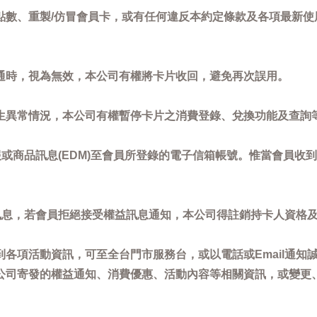
點數、重製/仿冒會員卡，或有任何違反本約定條款及各項最新使
通時，視為無效，本公司有權將卡片收回，避免再次誤用。
生異常情況，本公司有權暫停卡片之消費登錄、兌換功能及查詢
或商品訊息(EDM)至會員所登錄的電子信箱帳號。惟當會員收
訊息，若會員拒絕接受權益訊息通知，本公司得註銷持卡人資格
各項活動資訊，可至全台門市服務台，或以電話或Email通知
公司寄發的權益通知、消費優惠、活動內容等相關資訊，或變更
。