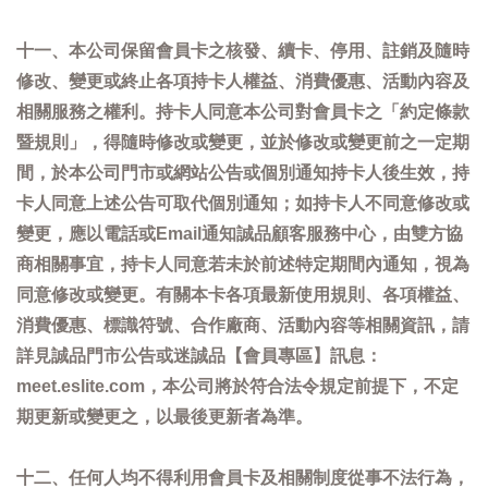
十一、本公司保留會員卡之核發、續卡、停用、註銷及隨時
修改、變更或終止各項持卡人權益、消費優惠、活動內容及
相關服務之權利。持卡人同意本公司對會員卡之「約定條款
暨規則」，得隨時修改或變更，並於修改或變更前之一定期
間，於本公司門市或網站公告或個別通知持卡人後生效，持
卡人同意上述公告可取代個別通知；如持卡人不同意修改或
變更，應以電話或Email通知誠品顧客服務中心，由雙方協
商相關事宜，持卡人同意若未於前述特定期間內通知，視為
同意修改或變更。有關本卡各項最新使用規則、各項權益、
消費優惠、標識符號、合作廠商、活動內容等相關資訊，請
詳見誠品門市公告或迷誠品【會員專區】訊息：
meet.eslite.com，本公司將於符合法令規定前提下，不定
期更新或變更之，以最後更新者為準。
十二、任何人均不得利用會員卡及相關制度從事不法行為，