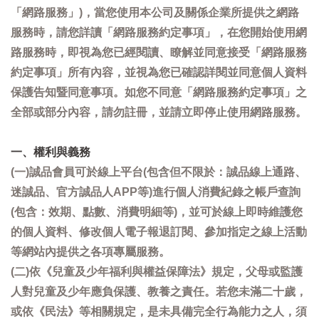
「網路服務」)，當您使用本公司及關係企業所提供之網路
服務時，請您詳讀「網路服務約定事項」，在您開始使用網
路服務時，即視為您已經閱讀、瞭解並同意接受「網路服務
約定事項」所有內容，並視為您已確認詳閱並同意個人資料
保護告知暨同意事項。如您不同意「網路服務約定事項」之
全部或部分內容，請勿註冊，並請立即停止使用網路服務。
一、權利與義務
(一)誠品會員可於線上平台(包含但不限於：誠品線上通路、
迷誠品、官方誠品人APP等)進行個人消費紀錄之帳戶查詢
(包含：效期、點數、消費明細等)，並可於線上即時維護您
的個人資料、修改個人電子報退訂閱、參加指定之線上活動
等網站內提供之各項專屬服務。
(二)依《兒童及少年福利與權益保障法》規定，父母或監護
人對兒童及少年應負保護、教養之責任。若您未滿二十歲，
或依《民法》等相關規定，是未具備完全行為能力之人，須