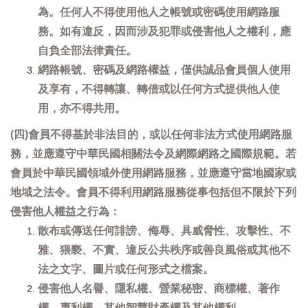
為。任何人不得使用他人之帳號或密碼使用網路服
務。如有違反，因而涉及犯罪或侵害他人之權利，應
自負全部法律責任。
網路帳號、密碼及網路權益，僅供誠品會員個人使用
及享有，不得轉讓、轉借或以任何方式提供他人使
用，亦不得共用。
(四)會員不得基於非法目的，或以任何非法方式使用網路服
務，並應遵守中華民國相關法令及網際網路之國際規範。若
會員於中華民國領域外使用網路服務，並應遵守當地國家或
地域之法令。會員不得利用網路服務從事包括但不限於下列
侵害他人權益之行為：
散布或傳送任何誹謗、侮辱、具威脅性、攻擊性、不
雅、猥褻、不實、違反公共秩序或善良風俗或其他不
法之文字、圖片或任何形式之檔案。
侵害他人名譽、隱私權、營業秘密、商標權、著作
權、專利權、其他智慧財產權及其他權利。