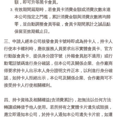
額，即可升等黑卡會員。
有效期間屆期時，若會員卡消費金額或消費次數未達
本公司指定之門檻，累計消費金額與消費次數將均歸
零，並自動調整會員等級，會員卡期間累計之誠品點
保留至效期截止日。
三、申請人經本公司核發會員卡號時即成為持卡人，持卡人
行使本卡權利時，應依服務人員要求出示實體會員卡、官方
行動版會員卡、提供身分證字號（外籍會員恕不適用）或行
動電話號碼進行身分確認，但本公司及關係企業、合作廠商
得要求持卡人出示本人身分證明文件正本，以利進行身分確
認，如持卡人拒絕出示，本公司及關係企業、合作廠商可不
接受持卡人行使相關權利。
四、持卡資格及相關權益(含消費累計)，恕無法以任何方法
轉讓或轉借予他人使用。若所持有之實體卡片遺失或毀損，
應立即通知本公司，於持卡人通知本公司遺失卡片前，如遭