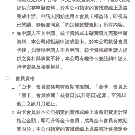
提供完整申辦資料，於本公司指定的實體或線上通路
完成申辦。申請人開始使用本會員卡權益時，即視為
已閱讀、瞭解並同意「約定條款暨規則」所有內容。
如申請人不具申請、核卡資格或未確實填具完整申辦
資料，本公司得拒絕申請或發卡。於本公司核發會員
卡後，如發現申請人不具申請、核卡資格或申請人提
供之資料與事實不符，本公司有權停卡並註銷申請人
持卡資格及相關權益。
二. 會員資格
「白卡」會員資格無有效期間限制。「金卡」會員及
「黑卡」會員效期自核發日(或升等日)起算，至滿12
個月之該月月底止。
白卡會員於本公司指定的實體或線上通路消費累計達
指定金額，即可升等金卡會員，成為金卡會員有效期
間內於，本公司指定的實體或線上通路累計達指定金