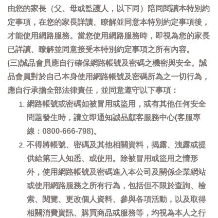
由您的家長（父、母或監護人，以下同）陪同閱讀本特別約
定事項，在您的家長詳讀、瞭解並同意本特別約定事項後，
才能使用網路服務。當您使用網路服務時，即視為您的家長
已詳讀、瞭解並同意接受本特別約定事項之所有內容。
(三)誠品會員應自行確保網路帳號及密碼之機密與安全。誠
品會員對於自己本身使用網路帳號及密碼所為之一切行為，
應自行承擔全部法律責任，並同意遵守以下事項：
網路帳號或密碼如被冒用或盜用，或有其他任何安全
問題發生時，請立即通知誠品顧客服務中心(客服專
線：0800-666-798)。
不得將帳號、密碼及其他相關資料，揭露、洩露或提
供給第三人知悉、或使用。除被冒用或盜用之情形
外，使用網路帳號及密碼進入本公司及關係企業網站
或使用網路服務之所有行為，包括但不限於查詢、檢
索、閱覽、更改個人資料、參與各項活動，以及取得
相關消費資訊、購買商品或服務等，均視為本人之行