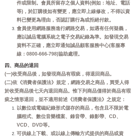
件或限制。會員所留存之個人資料(例如：地址、電話
等)，於訂購後如有變更，應立即上線修改，不得以資
料已變更為理由，否認訂購行為或拒絕付款。
會員使用網路服務進行網路交易，如遇有任何疑義，
應以誠品電腦系統之電子交易紀錄為準。如發現交易
資料不正確，應立即通知誠品顧客服務中心(客服專
線：0800-666-798)協助處理。
四、商品的退回
(一)收受商品後，如發現商品有瑕疵，得退回商品。
(二)依《消費者保護法》規定，網路交易之商品，買受人得
於收受商品後七天內退回商品。惟下列商品僅得於商品有瑕
疵之情形退回，並不適用前述《消費者保護法》之規定：
以數位或電磁紀錄形式儲存的商品，包含且不限於電
腦程式、數位音樂檔案、錄音帶、錄影帶、CD、
VCD、DVD等。
可供線上下載、或以線上傳輸方式提供的商品或資