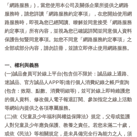
「網路服務」)，當您使用本公司及關係企業所提供之網路
服務時，請您詳讀「網路服務約定事項」，在您開始使用網
路服務時，即視為您已經閱讀、瞭解並同意接受「網路服務
約定事項」所有內容，並視為您已確認詳閱並同意個人資料
保護告知暨同意事項。如您不同意「網路服務約定事項」之
全部或部分內容，請勿註冊，並請立即停止使用網路服務。
一、權利與義務
(一)誠品會員可於線上平台(包含但不限於：誠品線上通路、
迷誠品、官方誠品人APP等)進行個人消費紀錄之帳戶查詢
(包含：效期、點數、消費明細等)，並可於線上即時維護您
的個人資料、修改個人電子報退訂閱、參加指定之線上活動
等網站內提供之各項專屬服務。
(二)依《兒童及少年福利與權益保障法》規定，父母或監護
人對兒童及少年應負保護、教養之責任。若您未滿二十歲，
或依《民法》等相關規定，是未具備完全行為能力之人，須