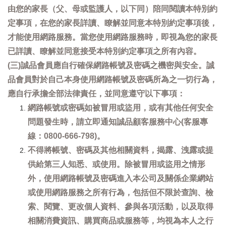
由您的家長（父、母或監護人，以下同）陪同閱讀本特別約
定事項，在您的家長詳讀、瞭解並同意本特別約定事項後，
才能使用網路服務。當您使用網路服務時，即視為您的家長
已詳讀、瞭解並同意接受本特別約定事項之所有內容。
(三)誠品會員應自行確保網路帳號及密碼之機密與安全。誠
品會員對於自己本身使用網路帳號及密碼所為之一切行為，
應自行承擔全部法律責任，並同意遵守以下事項：
網路帳號或密碼如被冒用或盜用，或有其他任何安全
問題發生時，請立即通知誠品顧客服務中心(客服專
線：0800-666-798)。
不得將帳號、密碼及其他相關資料，揭露、洩露或提
供給第三人知悉、或使用。除被冒用或盜用之情形
外，使用網路帳號及密碼進入本公司及關係企業網站
或使用網路服務之所有行為，包括但不限於查詢、檢
索、閱覽、更改個人資料、參與各項活動，以及取得
相關消費資訊、購買商品或服務等，均視為本人之行