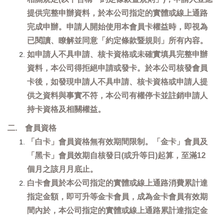
提供完整申辦資料，於本公司指定的實體或線上通路
完成申辦。申請人開始使用本會員卡權益時，即視為
已閱讀、瞭解並同意「約定條款暨規則」所有內容。
如申請人不具申請、核卡資格或未確實填具完整申辦
資料，本公司得拒絕申請或發卡。於本公司核發會員
卡後，如發現申請人不具申請、核卡資格或申請人提
供之資料與事實不符，本公司有權停卡並註銷申請人
持卡資格及相關權益。
二. 會員資格
「白卡」會員資格無有效期間限制。「金卡」會員及
「黑卡」會員效期自核發日(或升等日)起算，至滿12
個月之該月月底止。
白卡會員於本公司指定的實體或線上通路消費累計達
指定金額，即可升等金卡會員，成為金卡會員有效期
間內於，本公司指定的實體或線上通路累計達指定金