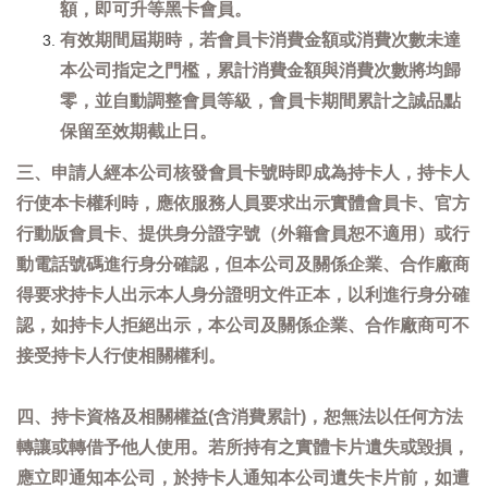
額，即可升等黑卡會員。
有效期間屆期時，若會員卡消費金額或消費次數未達
本公司指定之門檻，累計消費金額與消費次數將均歸
零，並自動調整會員等級，會員卡期間累計之誠品點
保留至效期截止日。
三、申請人經本公司核發會員卡號時即成為持卡人，持卡人
行使本卡權利時，應依服務人員要求出示實體會員卡、官方
行動版會員卡、提供身分證字號（外籍會員恕不適用）或行
動電話號碼進行身分確認，但本公司及關係企業、合作廠商
得要求持卡人出示本人身分證明文件正本，以利進行身分確
認，如持卡人拒絕出示，本公司及關係企業、合作廠商可不
接受持卡人行使相關權利。
四、持卡資格及相關權益(含消費累計)，恕無法以任何方法
轉讓或轉借予他人使用。若所持有之實體卡片遺失或毀損，
應立即通知本公司，於持卡人通知本公司遺失卡片前，如遭