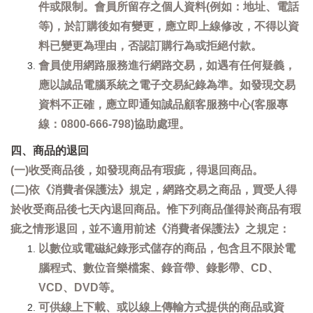
件或限制。會員所留存之個人資料(例如：地址、電話
等)，於訂購後如有變更，應立即上線修改，不得以資
料已變更為理由，否認訂購行為或拒絕付款。
會員使用網路服務進行網路交易，如遇有任何疑義，
應以誠品電腦系統之電子交易紀錄為準。如發現交易
資料不正確，應立即通知誠品顧客服務中心(客服專
線：0800-666-798)協助處理。
四、商品的退回
(一)收受商品後，如發現商品有瑕疵，得退回商品。
(二)依《消費者保護法》規定，網路交易之商品，買受人得
於收受商品後七天內退回商品。惟下列商品僅得於商品有瑕
疵之情形退回，並不適用前述《消費者保護法》之規定：
以數位或電磁紀錄形式儲存的商品，包含且不限於電
腦程式、數位音樂檔案、錄音帶、錄影帶、CD、
VCD、DVD等。
可供線上下載、或以線上傳輸方式提供的商品或資