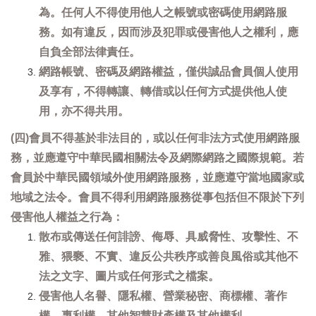
為。任何人不得使用他人之帳號或密碼使用網路服
務。如有違反，因而涉及犯罪或侵害他人之權利，應
自負全部法律責任。
網路帳號、密碼及網路權益，僅供誠品會員個人使用
及享有，不得轉讓、轉借或以任何方式提供他人使
用，亦不得共用。
(四)會員不得基於非法目的，或以任何非法方式使用網路服
務，並應遵守中華民國相關法令及網際網路之國際規範。若
會員於中華民國領域外使用網路服務，並應遵守當地國家或
地域之法令。會員不得利用網路服務從事包括但不限於下列
侵害他人權益之行為：
散布或傳送任何誹謗、侮辱、具威脅性、攻擊性、不
雅、猥褻、不實、違反公共秩序或善良風俗或其他不
法之文字、圖片或任何形式之檔案。
侵害他人名譽、隱私權、營業秘密、商標權、著作
權、專利權、其他智慧財產權及其他權利。