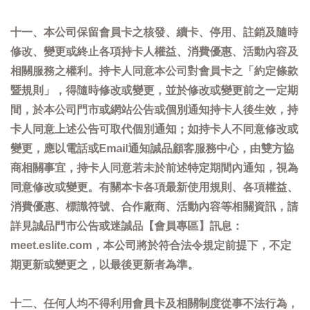
十一、本公司保留會員卡之核發、續卡、停用、註銷及隨時
修改、變更或終止各項持卡人權益、消費優惠、活動內容及
相關服務之權利。持卡人同意本公司對會員卡之「約定條款
暨規則」，得隨時修改或變更，並於修改或變更前之一定期
間，於本公司門市或網站公告或個別通知持卡人後生效，持
卡人同意上述公告可取代個別通知；如持卡人不同意修改或
變更，應以電話或Email通知誠品顧客服務中心，由雙方協
商相關事宜，持卡人同意若未於前述特定期間內通知，視為
同意修改或變更。有關本卡各項最新使用規則、各項權益、
消費優惠、標識符號、合作廠商、活動內容等相關資訊，請
詳見誠品門市公告或迷誠品【會員專區】訊息：
meet.eslite.com，本公司將於符合法令規定前提下，不定
期更新或變更之，以最後更新者為準。
十二、任何人均不得利用會員卡及相關制度從事不法行為，