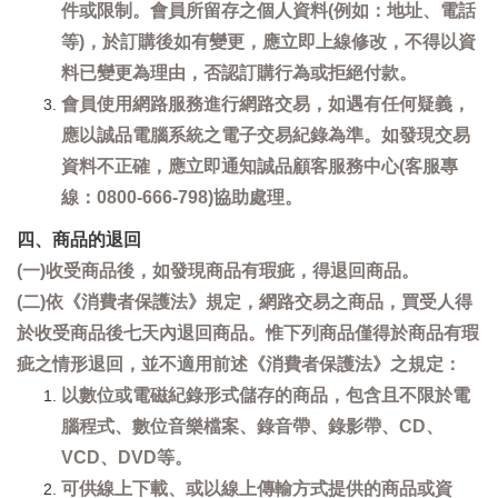
件或限制。會員所留存之個人資料(例如：地址、電話
等)，於訂購後如有變更，應立即上線修改，不得以資
料已變更為理由，否認訂購行為或拒絕付款。
會員使用網路服務進行網路交易，如遇有任何疑義，
應以誠品電腦系統之電子交易紀錄為準。如發現交易
資料不正確，應立即通知誠品顧客服務中心(客服專
線：0800-666-798)協助處理。
四、商品的退回
(一)收受商品後，如發現商品有瑕疵，得退回商品。
(二)依《消費者保護法》規定，網路交易之商品，買受人得
於收受商品後七天內退回商品。惟下列商品僅得於商品有瑕
疵之情形退回，並不適用前述《消費者保護法》之規定：
以數位或電磁紀錄形式儲存的商品，包含且不限於電
腦程式、數位音樂檔案、錄音帶、錄影帶、CD、
VCD、DVD等。
可供線上下載、或以線上傳輸方式提供的商品或資