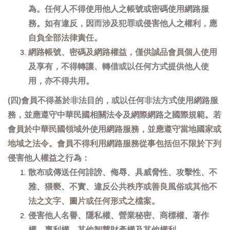
為。任何人不得使用他人之帳號或密碼使用網路服
務。如有違反，因而涉及犯罪或侵害他人之權利，應
自負全部法律責任。
網路帳號、密碼及網路權益，僅供誠品會員個人使用
及享有，不得轉讓、轉借或以任何方式提供他人使
用，亦不得共用。
(四)會員不得基於非法目的，或以任何非法方式使用網路服
務，並應遵守中華民國相關法令及網際網路之國際規範。若
會員於中華民國領域外使用網路服務，並應遵守當地國家或
地域之法令。會員不得利用網路服務從事包括但不限於下列
侵害他人權益之行為：
散布或傳送任何誹謗、侮辱、具威脅性、攻擊性、不
雅、猥褻、不實、違反公共秩序或善良風俗或其他不
法之文字、圖片或任何形式之檔案。
侵害他人名譽、隱私權、營業秘密、商標權、著作
權、專利權、其他智慧財產權及其他權利。