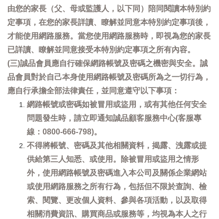
由您的家長（父、母或監護人，以下同）陪同閱讀本特別約
定事項，在您的家長詳讀、瞭解並同意本特別約定事項後，
才能使用網路服務。當您使用網路服務時，即視為您的家長
已詳讀、瞭解並同意接受本特別約定事項之所有內容。
(三)誠品會員應自行確保網路帳號及密碼之機密與安全。誠
品會員對於自己本身使用網路帳號及密碼所為之一切行為，
應自行承擔全部法律責任，並同意遵守以下事項：
網路帳號或密碼如被冒用或盜用，或有其他任何安全
問題發生時，請立即通知誠品顧客服務中心(客服專
線：0800-666-798)。
不得將帳號、密碼及其他相關資料，揭露、洩露或提
供給第三人知悉、或使用。除被冒用或盜用之情形
外，使用網路帳號及密碼進入本公司及關係企業網站
或使用網路服務之所有行為，包括但不限於查詢、檢
索、閱覽、更改個人資料、參與各項活動，以及取得
相關消費資訊、購買商品或服務等，均視為本人之行