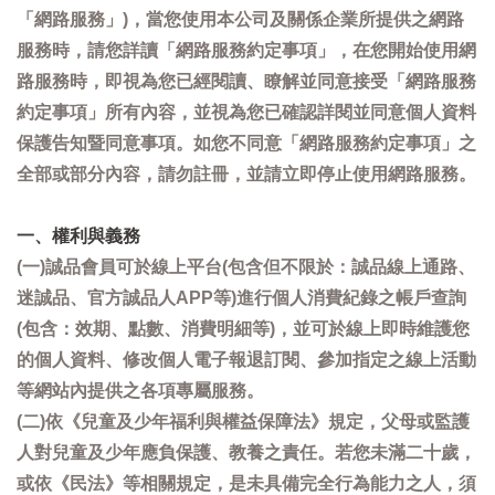
「網路服務」)，當您使用本公司及關係企業所提供之網路
服務時，請您詳讀「網路服務約定事項」，在您開始使用網
路服務時，即視為您已經閱讀、瞭解並同意接受「網路服務
約定事項」所有內容，並視為您已確認詳閱並同意個人資料
保護告知暨同意事項。如您不同意「網路服務約定事項」之
全部或部分內容，請勿註冊，並請立即停止使用網路服務。
一、權利與義務
(一)誠品會員可於線上平台(包含但不限於：誠品線上通路、
迷誠品、官方誠品人APP等)進行個人消費紀錄之帳戶查詢
(包含：效期、點數、消費明細等)，並可於線上即時維護您
的個人資料、修改個人電子報退訂閱、參加指定之線上活動
等網站內提供之各項專屬服務。
(二)依《兒童及少年福利與權益保障法》規定，父母或監護
人對兒童及少年應負保護、教養之責任。若您未滿二十歲，
或依《民法》等相關規定，是未具備完全行為能力之人，須