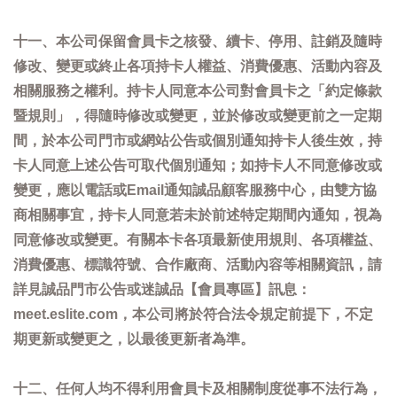
十一、本公司保留會員卡之核發、續卡、停用、註銷及隨時
修改、變更或終止各項持卡人權益、消費優惠、活動內容及
相關服務之權利。持卡人同意本公司對會員卡之「約定條款
暨規則」，得隨時修改或變更，並於修改或變更前之一定期
間，於本公司門市或網站公告或個別通知持卡人後生效，持
卡人同意上述公告可取代個別通知；如持卡人不同意修改或
變更，應以電話或Email通知誠品顧客服務中心，由雙方協
商相關事宜，持卡人同意若未於前述特定期間內通知，視為
同意修改或變更。有關本卡各項最新使用規則、各項權益、
消費優惠、標識符號、合作廠商、活動內容等相關資訊，請
詳見誠品門市公告或迷誠品【會員專區】訊息：
meet.eslite.com，本公司將於符合法令規定前提下，不定
期更新或變更之，以最後更新者為準。
十二、任何人均不得利用會員卡及相關制度從事不法行為，