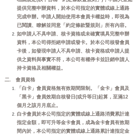
提供完整申辦資料，於本公司指定的實體或線上通路
完成申辦。申請人開始使用本會員卡權益時，即視為
已閱讀、瞭解並同意「約定條款暨規則」所有內容。
如申請人不具申請、核卡資格或未確實填具完整申辦
資料，本公司得拒絕申請或發卡。於本公司核發會員
卡後，如發現申請人不具申請、核卡資格或申請人提
供之資料與事實不符，本公司有權停卡並註銷申請人
持卡資格及相關權益。
二. 會員資格
「白卡」會員資格無有效期間限制。「金卡」會員及
「黑卡」會員效期自核發日(或升等日)起算，至滿12
個月之該月月底止。
白卡會員於本公司指定的實體或線上通路消費累計達
指定金額，即可升等金卡會員，成為金卡會員有效期
間內於，本公司指定的實體或線上通路累計達指定金