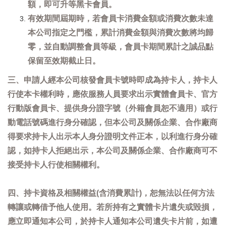
額，即可升等黑卡會員。
有效期間屆期時，若會員卡消費金額或消費次數未達
本公司指定之門檻，累計消費金額與消費次數將均歸
零，並自動調整會員等級，會員卡期間累計之誠品點
保留至效期截止日。
三、申請人經本公司核發會員卡號時即成為持卡人，持卡人
行使本卡權利時，應依服務人員要求出示實體會員卡、官方
行動版會員卡、提供身分證字號（外籍會員恕不適用）或行
動電話號碼進行身分確認，但本公司及關係企業、合作廠商
得要求持卡人出示本人身分證明文件正本，以利進行身分確
認，如持卡人拒絕出示，本公司及關係企業、合作廠商可不
接受持卡人行使相關權利。
四、持卡資格及相關權益(含消費累計)，恕無法以任何方法
轉讓或轉借予他人使用。若所持有之實體卡片遺失或毀損，
應立即通知本公司，於持卡人通知本公司遺失卡片前，如遭