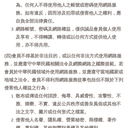
為。任何人不得使用他人之帳號或密碼使用網路服
務。如有違反，因而涉及犯罪或侵害他人之權利，應
自負全部法律責任。
網路帳號、密碼及網路權益，僅供誠品會員個人使用
及享有，不得轉讓、轉借或以任何方式提供他人使
用，亦不得共用。
(四)會員不得基於非法目的，或以任何非法方式使用網路服
務，並應遵守中華民國相關法令及網際網路之國際規範。若
會員於中華民國領域外使用網路服務，並應遵守當地國家或
地域之法令。會員不得利用網路服務從事包括但不限於下列
侵害他人權益之行為：
散布或傳送任何誹謗、侮辱、具威脅性、攻擊性、不
雅、猥褻、不實、違反公共秩序或善良風俗或其他不
法之文字、圖片或任何形式之檔案。
侵害他人名譽、隱私權、營業秘密、商標權、著作
權、專利權、其他智慧財產權及其他權利。