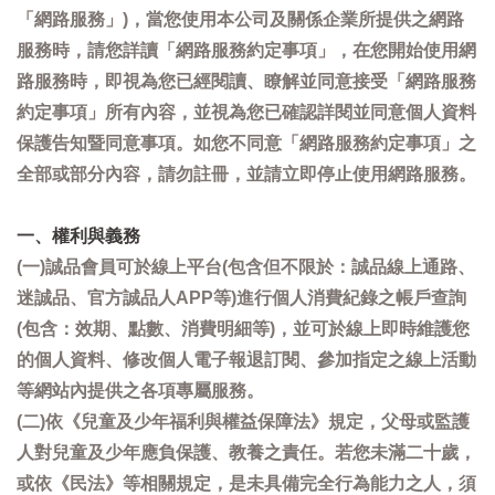
「網路服務」)，當您使用本公司及關係企業所提供之網路
服務時，請您詳讀「網路服務約定事項」，在您開始使用網
路服務時，即視為您已經閱讀、瞭解並同意接受「網路服務
約定事項」所有內容，並視為您已確認詳閱並同意個人資料
保護告知暨同意事項。如您不同意「網路服務約定事項」之
全部或部分內容，請勿註冊，並請立即停止使用網路服務。
一、權利與義務
(一)誠品會員可於線上平台(包含但不限於：誠品線上通路、
迷誠品、官方誠品人APP等)進行個人消費紀錄之帳戶查詢
(包含：效期、點數、消費明細等)，並可於線上即時維護您
的個人資料、修改個人電子報退訂閱、參加指定之線上活動
等網站內提供之各項專屬服務。
(二)依《兒童及少年福利與權益保障法》規定，父母或監護
人對兒童及少年應負保護、教養之責任。若您未滿二十歲，
或依《民法》等相關規定，是未具備完全行為能力之人，須