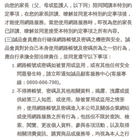
由您的家長（父、母或監護人，以下同）陪同閱讀本特別約
定事項，在您的家長詳讀、瞭解並同意本特別約定事項後，
才能使用網路服務。當您使用網路服務時，即視為您的家長
已詳讀、瞭解並同意接受本特別約定事項之所有內容。
(三)誠品會員應自行確保網路帳號及密碼之機密與安全。誠
品會員對於自己本身使用網路帳號及密碼所為之一切行為，
應自行承擔全部法律責任，並同意遵守以下事項：
網路帳號或密碼如被冒用或盜用，或有其他任何安全
問題發生時，請立即通知誠品顧客服務中心(客服專
線：0800-666-798)。
不得將帳號、密碼及其他相關資料，揭露、洩露或提
供給第三人知悉、或使用。除被冒用或盜用之情形
外，使用網路帳號及密碼進入本公司及關係企業網站
或使用網路服務之所有行為，包括但不限於查詢、檢
索、閱覽、更改個人資料、參與各項活動，以及取得
相關消費資訊、購買商品或服務等，均視為本人之行