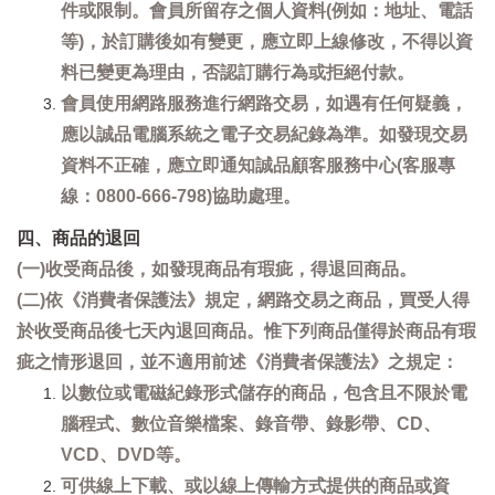
件或限制。會員所留存之個人資料(例如：地址、電話
等)，於訂購後如有變更，應立即上線修改，不得以資
料已變更為理由，否認訂購行為或拒絕付款。
會員使用網路服務進行網路交易，如遇有任何疑義，
應以誠品電腦系統之電子交易紀錄為準。如發現交易
資料不正確，應立即通知誠品顧客服務中心(客服專
線：0800-666-798)協助處理。
四、商品的退回
(一)收受商品後，如發現商品有瑕疵，得退回商品。
(二)依《消費者保護法》規定，網路交易之商品，買受人得
於收受商品後七天內退回商品。惟下列商品僅得於商品有瑕
疵之情形退回，並不適用前述《消費者保護法》之規定：
以數位或電磁紀錄形式儲存的商品，包含且不限於電
腦程式、數位音樂檔案、錄音帶、錄影帶、CD、
VCD、DVD等。
可供線上下載、或以線上傳輸方式提供的商品或資