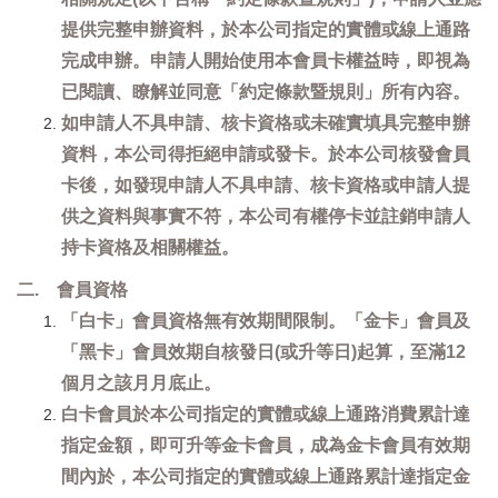
提供完整申辦資料，於本公司指定的實體或線上通路
完成申辦。申請人開始使用本會員卡權益時，即視為
已閱讀、瞭解並同意「約定條款暨規則」所有內容。
如申請人不具申請、核卡資格或未確實填具完整申辦
資料，本公司得拒絕申請或發卡。於本公司核發會員
卡後，如發現申請人不具申請、核卡資格或申請人提
供之資料與事實不符，本公司有權停卡並註銷申請人
持卡資格及相關權益。
二. 會員資格
「白卡」會員資格無有效期間限制。「金卡」會員及
「黑卡」會員效期自核發日(或升等日)起算，至滿12
個月之該月月底止。
白卡會員於本公司指定的實體或線上通路消費累計達
指定金額，即可升等金卡會員，成為金卡會員有效期
間內於，本公司指定的實體或線上通路累計達指定金