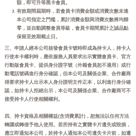
額，即可升等黑卡會員。
有效期間屆期時，若會員卡消費金額或消費次數未達
本公司指定之門檻，累計消費金額與消費次數將均歸
零，並自動調整會員等級，會員卡期間累計之誠品點
保留至效期截止日。
三、申請人經本公司核發會員卡號時即成為持卡人，持卡人
行使本卡權利時，應依服務人員要求出示實體會員卡、官方
行動版會員卡、提供身分證字號（外籍會員恕不適用）或行
動電話號碼進行身分確認，但本公司及關係企業、合作廠商
得要求持卡人出示本人身分證明文件正本，以利進行身分確
認，如持卡人拒絕出示，本公司及關係企業、合作廠商可不
接受持卡人行使相關權利。
四、持卡資格及相關權益(含消費累計)，恕無法以任何方法
轉讓或轉借予他人使用。若所持有之實體卡片遺失或毀損，
應立即通知本公司，於持卡人通知本公司遺失卡片前，如遭