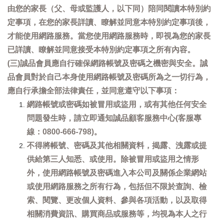
由您的家長（父、母或監護人，以下同）陪同閱讀本特別約
定事項，在您的家長詳讀、瞭解並同意本特別約定事項後，
才能使用網路服務。當您使用網路服務時，即視為您的家長
已詳讀、瞭解並同意接受本特別約定事項之所有內容。
(三)誠品會員應自行確保網路帳號及密碼之機密與安全。誠
品會員對於自己本身使用網路帳號及密碼所為之一切行為，
應自行承擔全部法律責任，並同意遵守以下事項：
網路帳號或密碼如被冒用或盜用，或有其他任何安全
問題發生時，請立即通知誠品顧客服務中心(客服專
線：0800-666-798)。
不得將帳號、密碼及其他相關資料，揭露、洩露或提
供給第三人知悉、或使用。除被冒用或盜用之情形
外，使用網路帳號及密碼進入本公司及關係企業網站
或使用網路服務之所有行為，包括但不限於查詢、檢
索、閱覽、更改個人資料、參與各項活動，以及取得
相關消費資訊、購買商品或服務等，均視為本人之行