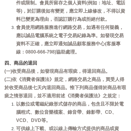
件或限制。會員所留存之個人資料(例如：地址、電話
等)，於訂購後如有變更，應立即上線修改，不得以資
料已變更為理由，否認訂購行為或拒絕付款。
會員使用網路服務進行網路交易，如遇有任何疑義，
應以誠品電腦系統之電子交易紀錄為準。如發現交易
資料不正確，應立即通知誠品顧客服務中心(客服專
線：0800-666-798)協助處理。
四、商品的退回
(一)收受商品後，如發現商品有瑕疵，得退回商品。
(二)依《消費者保護法》規定，網路交易之商品，買受人得
於收受商品後七天內退回商品。惟下列商品僅得於商品有瑕
疵之情形退回，並不適用前述《消費者保護法》之規定：
以數位或電磁紀錄形式儲存的商品，包含且不限於電
腦程式、數位音樂檔案、錄音帶、錄影帶、CD、
VCD、DVD等。
可供線上下載、或以線上傳輸方式提供的商品或資