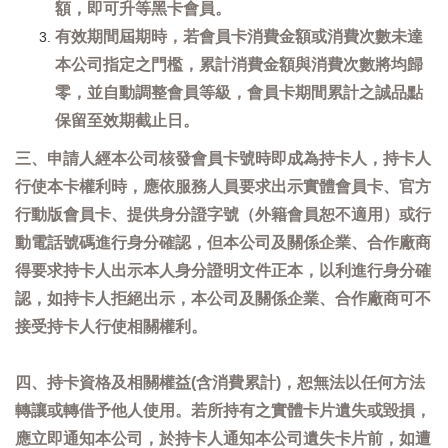
額，即可升等黑卡會員。
有效期間屆期時，若會員卡消費金額或消費次數未達
本公司指定之門檻，累計消費金額與消費次數將均歸
零，並自動調整會員等級，會員卡期間累計之誠品點
保留至效期截止日。
三、申請人經本公司核發會員卡號時即成為持卡人，持卡人
行使本卡權利時，應依服務人員要求出示實體會員卡、官方
行動版會員卡、提供身分證字號（外籍會員恕不適用）或行
動電話號碼進行身分確認，但本公司及關係企業、合作廠商
得要求持卡人出示本人身分證明文件正本，以利進行身分確
認，如持卡人拒絕出示，本公司及關係企業、合作廠商可不
接受持卡人行使相關權利。
四、持卡資格及相關權益(含消費累計)，恕無法以任何方法
轉讓或轉借予他人使用。若所持有之實體卡片遺失或毀損，
應立即通知本公司，於持卡人通知本公司遺失卡片前，如遭