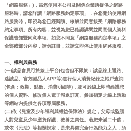
「網路服務」)，當您使用本公司及關係企業所提供之網路
服務時，請您詳讀「網路服務約定事項」，在您開始使用網
路服務時，即視為您已經閱讀、瞭解並同意接受「網路服務
約定事項」所有內容，並視為您已確認詳閱並同意個人資料
保護告知暨同意事項。如您不同意「網路服務約定事項」之
全部或部分內容，請勿註冊，並請立即停止使用網路服務。
一、權利與義務
(一)誠品會員可於線上平台(包含但不限於：誠品線上通路、
迷誠品、官方誠品人APP等)進行個人消費紀錄之帳戶查詢
(包含：效期、點數、消費明細等)，並可於線上即時維護您
的個人資料、修改個人電子報退訂閱、參加指定之線上活動
等網站內提供之各項專屬服務。
(二)依《兒童及少年福利與權益保障法》規定，父母或監護
人對兒童及少年應負保護、教養之責任。若您未滿二十歲，
或依《民法》等相關規定，是未具備完全行為能力之人，須