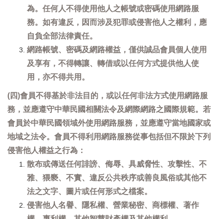
為。任何人不得使用他人之帳號或密碼使用網路服
務。如有違反，因而涉及犯罪或侵害他人之權利，應
自負全部法律責任。
網路帳號、密碼及網路權益，僅供誠品會員個人使用
及享有，不得轉讓、轉借或以任何方式提供他人使
用，亦不得共用。
(四)會員不得基於非法目的，或以任何非法方式使用網路服
務，並應遵守中華民國相關法令及網際網路之國際規範。若
會員於中華民國領域外使用網路服務，並應遵守當地國家或
地域之法令。會員不得利用網路服務從事包括但不限於下列
侵害他人權益之行為：
散布或傳送任何誹謗、侮辱、具威脅性、攻擊性、不
雅、猥褻、不實、違反公共秩序或善良風俗或其他不
法之文字、圖片或任何形式之檔案。
侵害他人名譽、隱私權、營業秘密、商標權、著作
權、專利權、其他智慧財產權及其他權利。