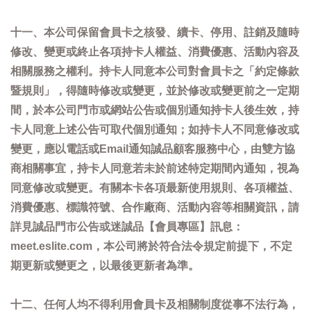
十一、本公司保留會員卡之核發、續卡、停用、註銷及隨時
修改、變更或終止各項持卡人權益、消費優惠、活動內容及
相關服務之權利。持卡人同意本公司對會員卡之「約定條款
暨規則」，得隨時修改或變更，並於修改或變更前之一定期
間，於本公司門市或網站公告或個別通知持卡人後生效，持
卡人同意上述公告可取代個別通知；如持卡人不同意修改或
變更，應以電話或Email通知誠品顧客服務中心，由雙方協
商相關事宜，持卡人同意若未於前述特定期間內通知，視為
同意修改或變更。有關本卡各項最新使用規則、各項權益、
消費優惠、標識符號、合作廠商、活動內容等相關資訊，請
詳見誠品門市公告或迷誠品【會員專區】訊息：
meet.eslite.com，本公司將於符合法令規定前提下，不定
期更新或變更之，以最後更新者為準。
十二、任何人均不得利用會員卡及相關制度從事不法行為，