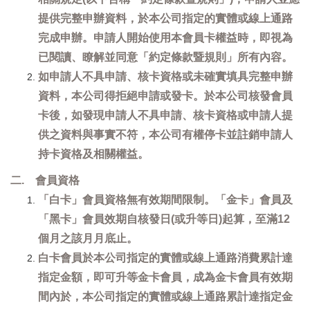
提供完整申辦資料，於本公司指定的實體或線上通路
完成申辦。申請人開始使用本會員卡權益時，即視為
已閱讀、瞭解並同意「約定條款暨規則」所有內容。
如申請人不具申請、核卡資格或未確實填具完整申辦
資料，本公司得拒絕申請或發卡。於本公司核發會員
卡後，如發現申請人不具申請、核卡資格或申請人提
供之資料與事實不符，本公司有權停卡並註銷申請人
持卡資格及相關權益。
二. 會員資格
「白卡」會員資格無有效期間限制。「金卡」會員及
「黑卡」會員效期自核發日(或升等日)起算，至滿12
個月之該月月底止。
白卡會員於本公司指定的實體或線上通路消費累計達
指定金額，即可升等金卡會員，成為金卡會員有效期
間內於，本公司指定的實體或線上通路累計達指定金