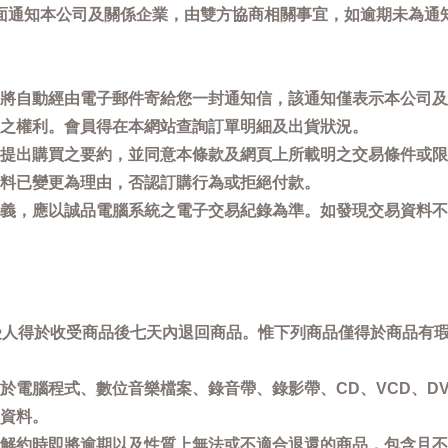
面通知本公司及關係企業，由雙方協商相關事宜，如逾期未為通
將自動經由電子郵件寄給您一封通知信，該通知僅表示本公司及
之權利。會員得在本網站查詢訂單明細及出貨狀況。
提出購買之要約，並同意本條款及網頁上所載明之交易條件或限
料已變更為理由，否認訂購行為或拒絕付款。
義，應以誠品電腦系統之電子交易紀錄為準。如發現交易資料不
買受人得於收受商品後七天內退回商品。惟下列商品僅得於商品有
於電腦程式、數位音樂檔案、錄音帶、錄影帶、CD、VCD、DV
資料。
解約時即將逾期以及性質上無法或不適合退還的商品，包含且不