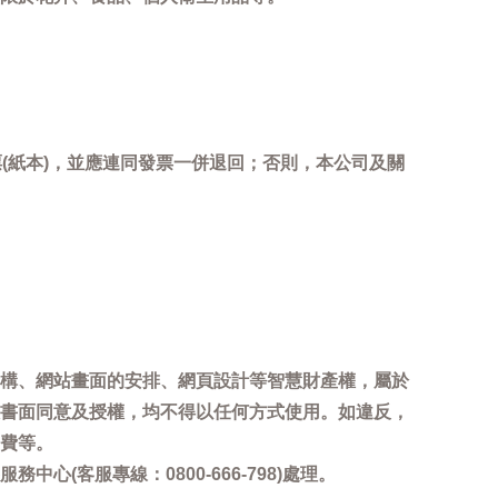
(紙本)，並應連同發票一併退回；否則，本公司及關
。
構、網站畫面的安排、網頁設計等智慧財產權，屬於
書面同意及授權，均不得以任何方式使用。如違反，
費等。
客服專線：0800-666-798)處理。