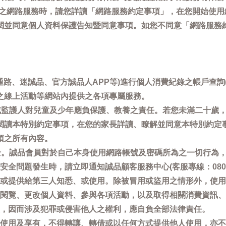
供之網路服務時，請您詳讀「網路服務約定事項」，在您開始使
閱並同意個人資料保護告知暨同意事項。如您不同意「網路服務
通路、迷誠品、官方誠品人APP等)進行個人消費紀錄之帳戶查
之線上活動等網站內提供之各項專屬服務。
母或監護人對兒童及少年應負保護、教養之責任。若您未滿二十歲
閱讀本特別約定事項，在您的家長詳讀、瞭解並同意本特別約定
項之所有內容。
安全。誠品會員對於自己本身使用網路帳號及密碼所為之一切行為
問題發生時，請立即通知誠品顧客服務中心(客服專線：0800-66
或提供給第三人知悉、或使用。除被冒用或盜用之情形外，使用
閱覽、更改個人資料、參與各項活動，以及取得相關消費資訊、
，因而涉及犯罪或侵害他人之權利，應自負全部法律責任。
使用及享有，不得轉讓、轉借或以任何方式提供他人使用，亦不