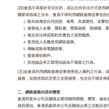
(四)會員不得基於非法目的，或以任何非法方式使
國家或地域之法令。會員不得利用網路服務從事包括
散布或傳送任何誹謗、侮辱、具威脅性、攻擊性
侵害他人名譽、隱私權、營業秘密、商標權、著
違反依法律或契約所應負之保密義務。
冒用他人名義使用網路服務。
傳輸或散佈電腦病毒。
濫發廣告郵件。
其他誠品有正當理由認為不適當之行為。
(五)如會員利用網路服務從事侵害他人權利之行為
服務，並請求因此所受之全部損害，包含但不限於商
二、網路服務內容的變更
會員同意本公司及關係企業得隨時調整、變更、修改
個別通知。會員因參與本公司及關係企業之活動及使