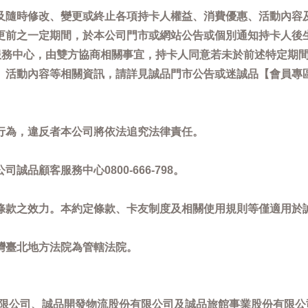
及隨時修改、變更或終止各項持卡人權益、消費優惠、活動內容
更前之一定期間，於本公司門市或網站公告或個別通知持卡人後
客服務中心，由雙方協商相關事宜，持卡人同意若未於前述特定期
動內容等相關資訊，請詳見誠品門市公告或迷誠品【會員專區】訊息：
。
行為，違反者本公司將依法追究法律責任。
品顧客服務中心0800-666-798。
條款之效力。本約定條款、卡友制度及相關使用規則等僅適用於
灣臺北地方法院為管轄法院。
限公司、誠品開發物流股份有限公司及誠品旅館事業股份有限公