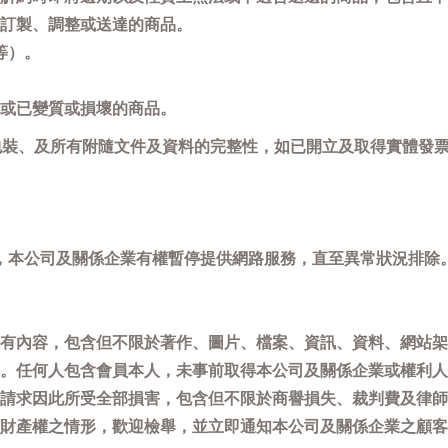
訂製、調整或送達的商品。
等）。
或已變質或損壞的商品。
包裝、及所有附隨文件及資料的完整性，如已開立及取得實體發票
，本公司及關係企業有權暫停提供網路服務，直至異常狀況排除
有內容，包含但不限於著作、圖片、檔案、資訊、資料、網站架
。任何人包含會員本人，未事前取得本公司及關係企業或權利人
請求因此所受全部損害，包含但不限於商譽損失、裁判費及律師
權之情形，歡迎檢舉，並立即通知本公司及關係企業之顧客服務中心(