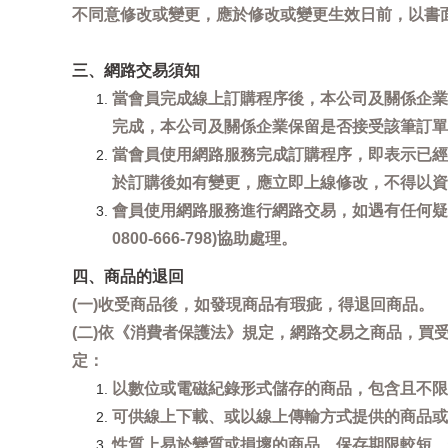
不同意修改或變更，應於修改或變更生效日前，以書
三、網路交易須知
當會員完成線上訂購程序後，本公司及關係企業
完成，本公司及關係企業保留是否接受該筆訂單
當會員使用網路服務完成訂購程序，即表示已經
於訂購後如有變更，應立即上線修改，不得以資
會員使用網路服務進行網路交易，如遇有任何疑
0800-666-798)協助處理。
四、商品的退回
(一)收受商品後，如發現商品有瑕疵，得退回商品。
(二)依《消費者保護法》規定，網路交易之商品，
定：
以數位或電磁紀錄形式儲存的商品，包含且不限
可供線上下載、或以線上傳輸方式提供的商品或
性質上易於變質或損壞的商品、保存期限較短、