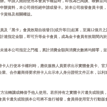
辦。申請人開始使用本會員卡權益時，即視為已閱讀、瞭解並同
申辦資料，本公司得拒絕申請或發卡。於本公司核發會員卡後，
卡資格及相關權益。
員及「黑卡」會員效期自核發日(或升等日)起算，至滿12個月之
計達指定金額，即可升等金卡會員，成為金卡會員有效期間內於
未達本公司指定之門檻，累計消費金額與消費次數將均歸零，並
持卡人行使本卡權利時，應依服務人員要求出示實體會員卡、官
企業、合作廠商得要求持卡人出示本人身分證明文件正本，以利
任何方法轉讓或轉借予他人使用。若所持有之實體卡片遺失或毀損
會員卡遺失或毀損本公司將不進行補發，會員得使用官方行動版