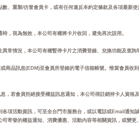
點數、重製/仿冒會員卡，或有任何違反本約定條款及各項最新使
通時，視為無效，本公司有權將卡片收回，避免再次誤用。
生異常情況，本公司有權暫停卡片之消費登錄、兌換功能及查詢
或商品訊息(EDM)至會員所登錄的電子信箱帳號。惟當會員收
訊息，若會員拒絕接受權益訊息通知，本公司得註銷持卡人資格
各項活動資訊，可至全台門市服務台，或以電話或Email通知
公司寄發的權益通知、消費優惠、活動內容等相關資訊，或變更
。