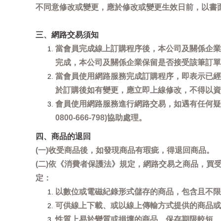
不同意修改或變更，應於修改或變更生效日前，以書
三、網路交易須知
當會員完成線上訂購程序後，本公司及關係企業
完成，本公司及關係企業保留是否接受該筆訂單
當會員使用網路服務完成訂購程序，即表示已經
於訂購後如有變更，應立即上線修改，不得以資
會員使用網路服務進行網路交易，如遇有任何疑
0800-666-798)協助處理。
四、商品的退回
(一)收受商品後，如發現商品有瑕疵，得退回商品。
(二)依《消費者保護法》規定，網路交易之商品，
定：
以數位或電磁紀錄形式儲存的商品，包含且不限
可供線上下載、或以線上傳輸方式提供的商品或
性質上易於變質或損壞的商品、保存期限較短、