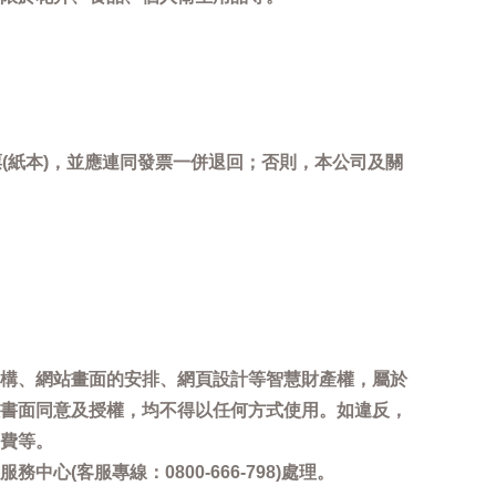
(紙本)，並應連同發票一併退回；否則，本公司及關
。
構、網站畫面的安排、網頁設計等智慧財產權，屬於
書面同意及授權，均不得以任何方式使用。如違反，
費等。
客服專線：0800-666-798)處理。