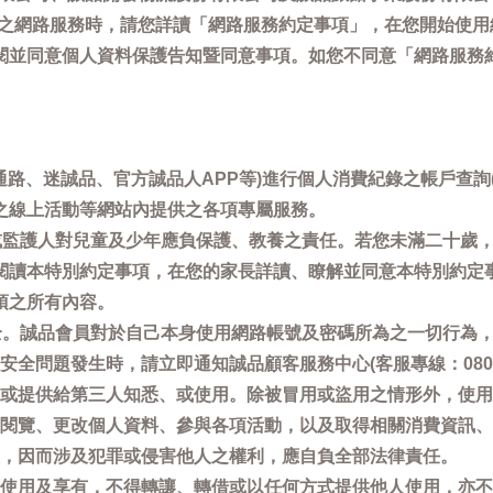
供之網路服務時，請您詳讀「網路服務約定事項」，在您開始使
閱並同意個人資料保護告知暨同意事項。如您不同意「網路服務
通路、迷誠品、官方誠品人APP等)進行個人消費紀錄之帳戶查
之線上活動等網站內提供之各項專屬服務。
母或監護人對兒童及少年應負保護、教養之責任。若您未滿二十歲
閱讀本特別約定事項，在您的家長詳讀、瞭解並同意本特別約定
項之所有內容。
安全。誠品會員對於自己本身使用網路帳號及密碼所為之一切行為
問題發生時，請立即通知誠品顧客服務中心(客服專線：0800-66
或提供給第三人知悉、或使用。除被冒用或盜用之情形外，使用
閱覽、更改個人資料、參與各項活動，以及取得相關消費資訊、
，因而涉及犯罪或侵害他人之權利，應自負全部法律責任。
使用及享有，不得轉讓、轉借或以任何方式提供他人使用，亦不