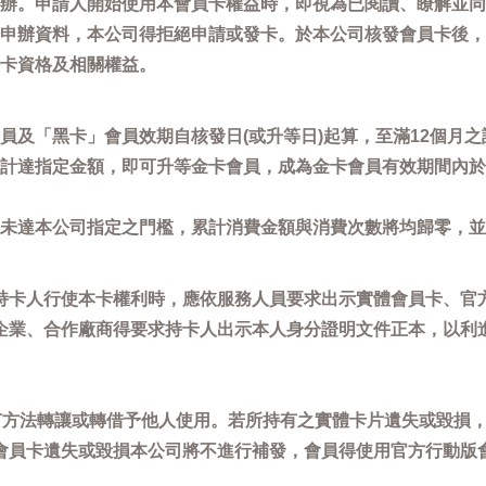
辦。申請人開始使用本會員卡權益時，即視為已閱讀、瞭解並同
申辦資料，本公司得拒絕申請或發卡。於本公司核發會員卡後，
卡資格及相關權益。
員及「黑卡」會員效期自核發日(或升等日)起算，至滿12個月之
計達指定金額，即可升等金卡會員，成為金卡會員有效期間內於
未達本公司指定之門檻，累計消費金額與消費次數將均歸零，並
持卡人行使本卡權利時，應依服務人員要求出示實體會員卡、官
企業、合作廠商得要求持卡人出示本人身分證明文件正本，以利
任何方法轉讓或轉借予他人使用。若所持有之實體卡片遺失或毀損
會員卡遺失或毀損本公司將不進行補發，會員得使用官方行動版