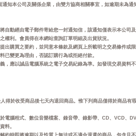
面通知本公司及關係企業，由雙方協商相關事宜，如逾期未為通
將自動經由電子郵件寄給您一封通知信，該通知僅表示本公司及
之權利。會員得在本網站查詢訂單明細及出貨狀況。
提出購買之要約，並同意本條款及網頁上所載明之交易條件或限
料已變更為理由，否認訂購行為或拒絕付款。
義，應以誠品電腦系統之電子交易紀錄為準。如發現交易資料不
買受人得於收受商品後七天內退回商品。惟下列商品僅得於商品有
於電腦程式、數位音樂檔案、錄音帶、錄影帶、CD、VCD、DV
資料。
解約時即將逾期以及性質上無法或不適合退還的商品，包含且不