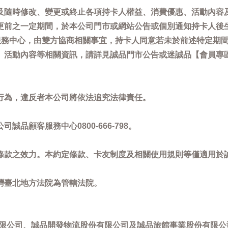
及隨時修改、變更或終止各項持卡人權益、消費優惠、活動內容
更前之一定期間，於本公司門市或網站公告或個別通知持卡人後
客服務中心，由雙方協商相關事宜，持卡人同意若未於前述特定期
動內容等相關資訊，請詳見誠品門市公告或迷誠品【會員專區】訊息：
。
行為，違反者本公司將依法追究法律責任。
品顧客服務中心0800-666-798。
條款之效力。本約定條款、卡友制度及相關使用規則等僅適用於
灣臺北地方法院為管轄法院。
限公司、誠品開發物流股份有限公司及誠品旅館事業股份有限公