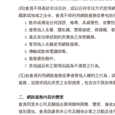
(四)會員不得基於非法目的，或以任何非法方式使
國家或地域之法令。會員不得利用網路服務從事包括
散布或傳送任何誹謗、侮辱、具威脅性、攻擊性
侵害他人名譽、隱私權、營業秘密、商標權、著
違反依法律或契約所應負之保密義務。
冒用他人名義使用網路服務。
傳輸或散佈電腦病毒。
濫發廣告郵件。
其他誠品有正當理由認為不適當之行為。
(五)如會員利用網路服務從事侵害他人權利之行為
服務，並請求因此所受之全部損害，包含但不限於商
二、網路服務內容的變更
會員同意本公司及關係企業得隨時調整、變更、修改
個別通知。會員因參與本公司及關係企業之活動及使