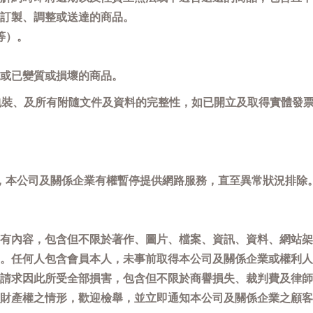
訂製、調整或送達的商品。
等）。
或已變質或損壞的商品。
包裝、及所有附隨文件及資料的完整性，如已開立及取得實體發票
，本公司及關係企業有權暫停提供網路服務，直至異常狀況排除
有內容，包含但不限於著作、圖片、檔案、資訊、資料、網站架
。任何人包含會員本人，未事前取得本公司及關係企業或權利人
請求因此所受全部損害，包含但不限於商譽損失、裁判費及律師
權之情形，歡迎檢舉，並立即通知本公司及關係企業之顧客服務中心(