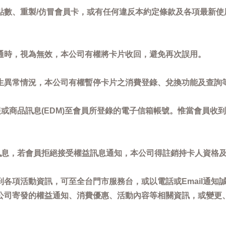
點數、重製/仿冒會員卡，或有任何違反本約定條款及各項最新使
通時，視為無效，本公司有權將卡片收回，避免再次誤用。
生異常情況，本公司有權暫停卡片之消費登錄、兌換功能及查詢
或商品訊息(EDM)至會員所登錄的電子信箱帳號。惟當會員收
訊息，若會員拒絕接受權益訊息通知，本公司得註銷持卡人資格
各項活動資訊，可至全台門市服務台，或以電話或Email通知
公司寄發的權益通知、消費優惠、活動內容等相關資訊，或變更
。