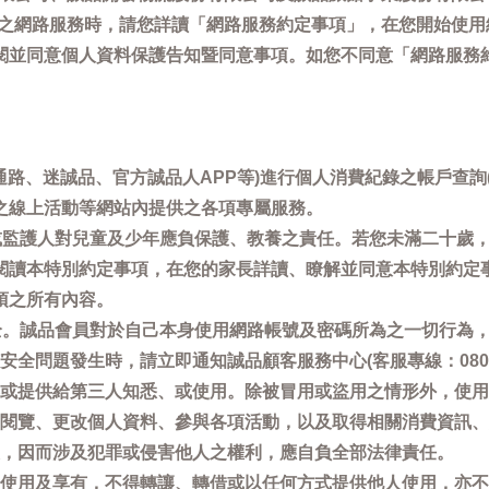
供之網路服務時，請您詳讀「網路服務約定事項」，在您開始使
閱並同意個人資料保護告知暨同意事項。如您不同意「網路服務
通路、迷誠品、官方誠品人APP等)進行個人消費紀錄之帳戶查
之線上活動等網站內提供之各項專屬服務。
母或監護人對兒童及少年應負保護、教養之責任。若您未滿二十歲
閱讀本特別約定事項，在您的家長詳讀、瞭解並同意本特別約定
項之所有內容。
安全。誠品會員對於自己本身使用網路帳號及密碼所為之一切行為
問題發生時，請立即通知誠品顧客服務中心(客服專線：0800-66
或提供給第三人知悉、或使用。除被冒用或盜用之情形外，使用
閱覽、更改個人資料、參與各項活動，以及取得相關消費資訊、
，因而涉及犯罪或侵害他人之權利，應自負全部法律責任。
使用及享有，不得轉讓、轉借或以任何方式提供他人使用，亦不