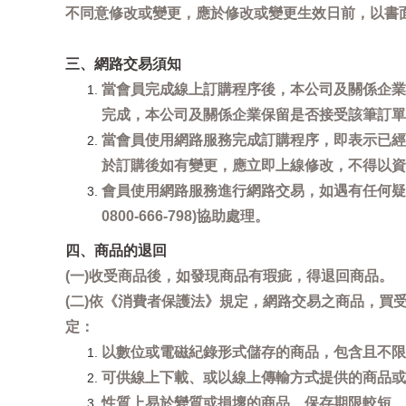
不同意修改或變更，應於修改或變更生效日前，以書
三、網路交易須知
當會員完成線上訂購程序後，本公司及關係企業
完成，本公司及關係企業保留是否接受該筆訂單
當會員使用網路服務完成訂購程序，即表示已經
於訂購後如有變更，應立即上線修改，不得以資
會員使用網路服務進行網路交易，如遇有任何疑
0800-666-798)協助處理。
四、商品的退回
(一)收受商品後，如發現商品有瑕疵，得退回商品。
(二)依《消費者保護法》規定，網路交易之商品，
定：
以數位或電磁紀錄形式儲存的商品，包含且不限
可供線上下載、或以線上傳輸方式提供的商品或
性質上易於變質或損壞的商品、保存期限較短、