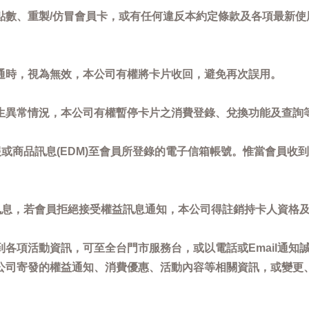
點數、重製/仿冒會員卡，或有任何違反本約定條款及各項最新使
通時，視為無效，本公司有權將卡片收回，避免再次誤用。
生異常情況，本公司有權暫停卡片之消費登錄、兌換功能及查詢
或商品訊息(EDM)至會員所登錄的電子信箱帳號。惟當會員收
訊息，若會員拒絕接受權益訊息通知，本公司得註銷持卡人資格
各項活動資訊，可至全台門市服務台，或以電話或Email通知
公司寄發的權益通知、消費優惠、活動內容等相關資訊，或變更
。