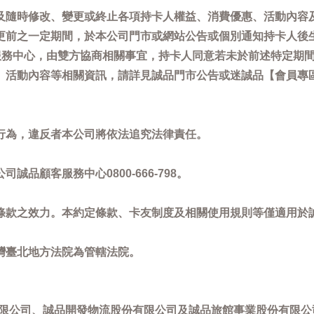
及隨時修改、變更或終止各項持卡人權益、消費優惠、活動內容
更前之一定期間，於本公司門市或網站公告或個別通知持卡人後
客服務中心，由雙方協商相關事宜，持卡人同意若未於前述特定期
動內容等相關資訊，請詳見誠品門市公告或迷誠品【會員專區】訊息：
。
行為，違反者本公司將依法追究法律責任。
品顧客服務中心0800-666-798。
條款之效力。本約定條款、卡友制度及相關使用規則等僅適用於
灣臺北地方法院為管轄法院。
限公司、誠品開發物流股份有限公司及誠品旅館事業股份有限公