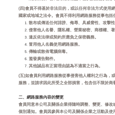
(四)會員不得基於非法目的，或以任何非法方式使
國家或地域之法令。會員不得利用網路服務從事包括
散布或傳送任何誹謗、侮辱、具威脅性、攻擊性
侵害他人名譽、隱私權、營業秘密、商標權、著
違反依法律或契約所應負之保密義務。
冒用他人名義使用網路服務。
傳輸或散佈電腦病毒。
濫發廣告郵件。
其他誠品有正當理由認為不適當之行為。
(五)如會員利用網路服務從事侵害他人權利之行為
服務，並請求因此所受之全部損害，包含但不限於商
二、網路服務內容的變更
會員同意本公司及關係企業得隨時調整、變更、修改
個別通知。會員因參與本公司及關係企業之活動及使