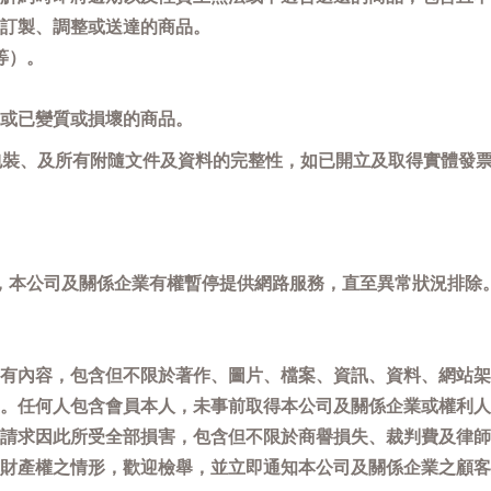
訂製、調整或送達的商品。
等）。
或已變質或損壞的商品。
包裝、及所有附隨文件及資料的完整性，如已開立及取得實體發票
，本公司及關係企業有權暫停提供網路服務，直至異常狀況排除
有內容，包含但不限於著作、圖片、檔案、資訊、資料、網站架
。任何人包含會員本人，未事前取得本公司及關係企業或權利人
請求因此所受全部損害，包含但不限於商譽損失、裁判費及律師
權之情形，歡迎檢舉，並立即通知本公司及關係企業之顧客服務中心(