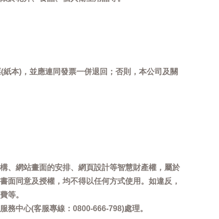
(紙本)，並應連同發票一併退回；否則，本公司及關
。
構、網站畫面的安排、網頁設計等智慧財產權，屬於
書面同意及授權，均不得以任何方式使用。如違反，
費等。
客服專線：0800-666-798)處理。