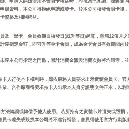
辦。申請人開始使用本會員卡權益時，即視為已閱讀、瞭解並同
申辦資料，本公司得拒絕申請或發卡。於本公司核發會員卡後，
卡資格及相關權益。
員及「黑卡」會員效期自核發日(或升等日)起算，至滿12個月之
計達指定金額，即可升等金卡會員，成為金卡會員有效期間內於
未達本公司指定之門檻，累計消費金額與消費次數將均歸零，並
持卡人行使本卡權利時，應依服務人員要求出示實體會員卡、官
企業、合作廠商得要求持卡人出示本人身分證明文件正本，以利
任何方法轉讓或轉借予他人使用。若所持有之實體卡片遺失或毀損
會員卡遺失或毀損本公司將不進行補發，會員得使用官方行動版