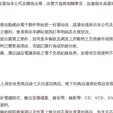
面通知本公司及關係企業，由雙方協商相關事宜，如逾期未為通
將自動經由電子郵件寄給您一封通知信，該通知僅表示本公司及
之權利。會員得在本網站查詢訂單明細及出貨狀況。
提出購買之要約，並同意本條款及網頁上所載明之交易條件或限
料已變更為理由，否認訂購行為或拒絕付款。
義，應以誠品電腦系統之電子交易紀錄為準。如發現交易資料不
買受人得於收受商品後七天內退回商品。惟下列商品僅得於商品有
於電腦程式、數位音樂檔案、錄音帶、錄影帶、CD、VCD、DV
資料。
解約時即將逾期以及性質上無法或不適合退還的商品，包含且不