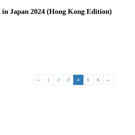
pan 2024 (Hong Kong Edition)
«
1
2
3
4
5
6
»