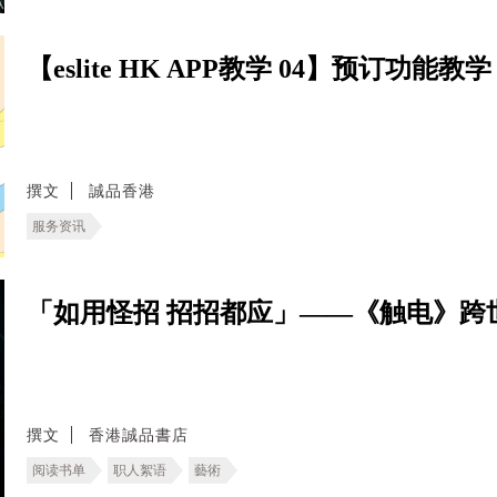
【eslite HK APP教学 04】预订功能教学
撰文
誠品香港
服务资讯
「如用怪招 招招都应」——《触电》跨
撰文
香港誠品書店
阅读书单
职人絮语
藝術