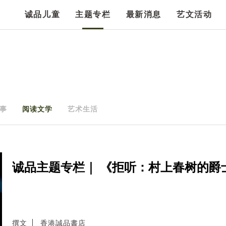
诚品儿童
主题专栏
最新消息
艺文活动
事
阅读文学
艺术生活
诚品主题专栏｜ 《拒听：村上春树的爵
撰文
香港誠品書店