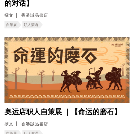
的对话】
撰文
香港誠品書店
自策展
职人絮语
奥运店职人自策展 ｜【命运的磨石】
撰文
香港誠品書店
自策展
职人絮语