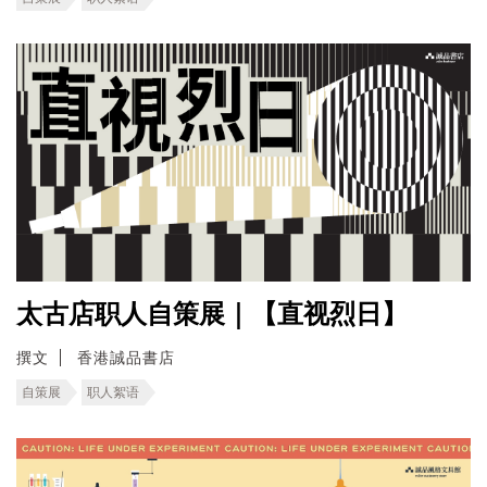
太古店职人自策展｜【直视烈日】
撰文
香港誠品書店
自策展
职人絮语