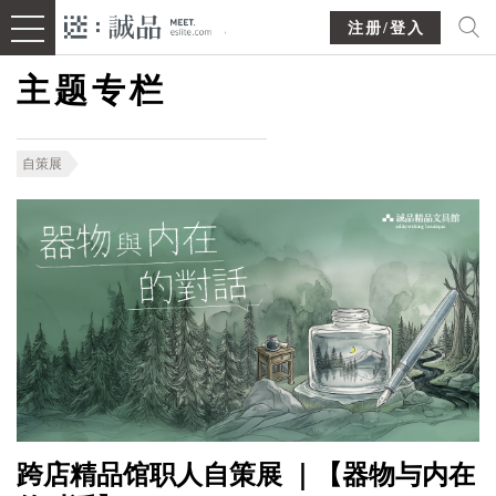
注册/登入
主题专栏
自策展
跨店精品馆职人自策展 ｜【器物与内在