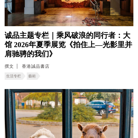
诚品主题专栏｜乘风破浪的同行者：大
馆 2026年夏季展览《拍住上—光影里并
肩驰骋的我们》
撰文
香港誠品書店
生活专栏
藝術