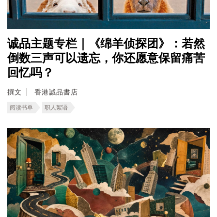
诚品主题专栏｜《绵羊侦探团》：若然
倒数三声可以遗忘，你还愿意保留痛苦
回忆吗？
撰文
香港誠品書店
阅读书单
职人絮语