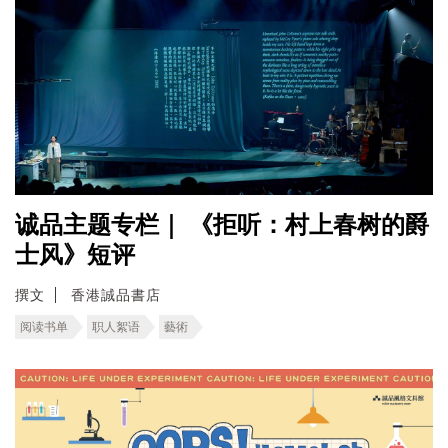
诚品主题专栏｜ 《拒听：村上春树的爵
士风》短评
撰文
香港誠品書店
阅读书单
职人絮语
藝術