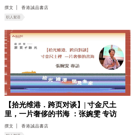
撰文
香港誠品書店
职人絮语
【拾光维港．跨页对谈】| 寸金尺土
里，一片奢侈的书海 ：张婉雯 专访
撰文
香港誠品書店