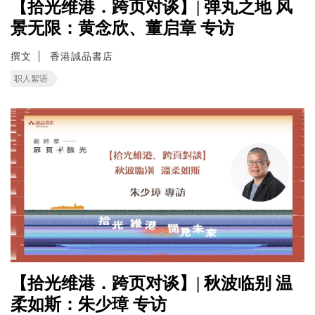
【拾光维港．跨页对谈】| 弹丸之地 风
景无限：黄念欣、董启章 专访
撰文
香港誠品書店
职人絮语
【拾光维港．跨页对谈】| 秋波临别 温
柔如斯：朱少璋 专访