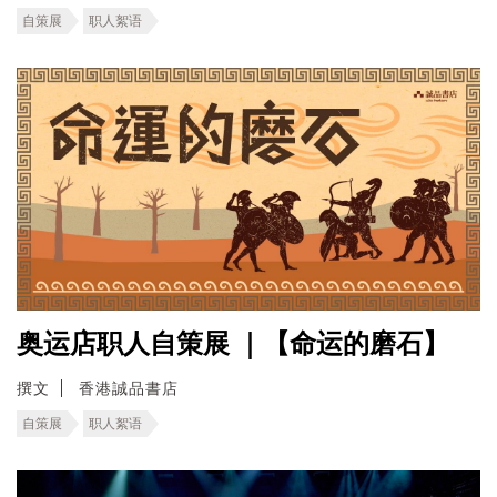
自策展
职人絮语
奥运店职人自策展 ｜【命运的磨石】
撰文
香港誠品書店
自策展
职人絮语