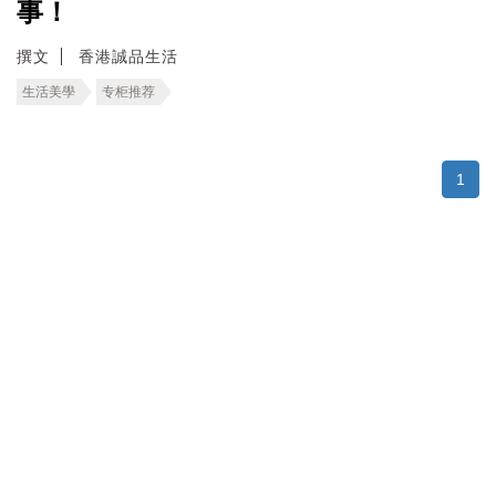
事！
撰文
香港誠品生活
生活美學
专柜推荐
1