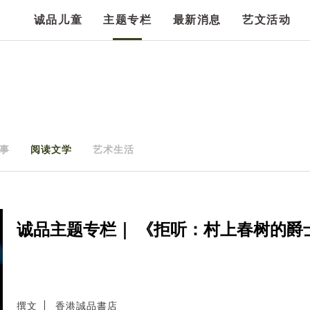
诚品儿童
主题专栏
最新消息
艺文活动
事
阅读文学
艺术生活
诚品主题专栏｜ 《拒听：村上春树的爵
撰文
香港誠品書店