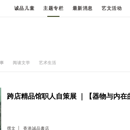
诚品儿童
主题专栏
最新消息
艺文活动
事
阅读文学
艺术生活
跨店精品馆职人自策展 ｜【器物与内在
撰文
香港誠品書店