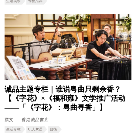
生活美學
专柜推荐
诚品主题专栏｜谁说粤曲只剩余香？
【《字花》×《福和雍》文学推广活动
——「《字花》：粤曲寻香」】
撰文
香港誠品書店
生活专栏
职人絮语
藝術