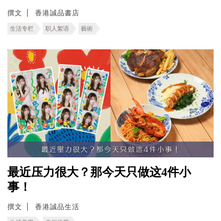
撰文
香港誠品書店
生活专栏
职人絮语
藝術
最近压力很大？那今天只做这4件小
事！
撰文
香港誠品生活