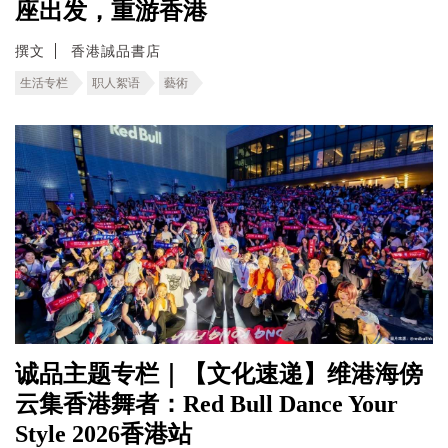
座出发，重游香港
撰文
香港誠品書店
生活专栏
职人絮语
藝術
诚品主题专栏｜【文化速递】维港海傍
云集香港舞者：Red Bull Dance Your
Style 2026香港站