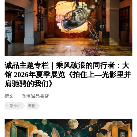
诚品主题专栏｜乘风破浪的同行者：大
馆 2026年夏季展览《拍住上—光影里并
肩驰骋的我们》
撰文
香港誠品書店
生活专栏
藝術