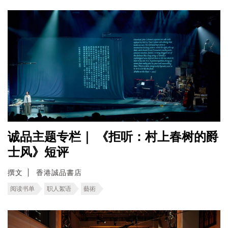
诚品主题专栏｜ 《拒听：村上春树的爵
士风》短评
撰文
香港誠品書店
阅读书单
职人絮语
藝術