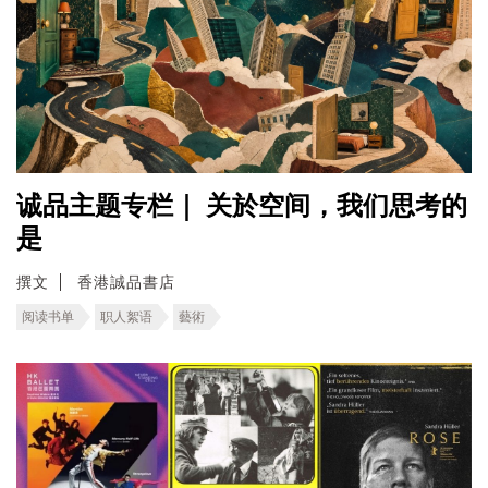
诚品主题专栏｜ 关於空间，我们思考的
是
撰文
香港誠品書店
阅读书单
职人絮语
藝術