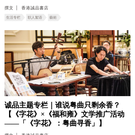
撰文
香港誠品書店
生活专栏
职人絮语
藝術
诚品主题专栏｜谁说粤曲只剩余香？
【《字花》×《福和雍》文学推广活动
——「《字花》：粤曲寻香」】