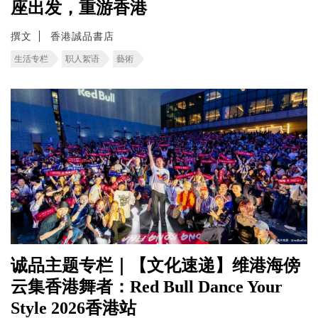
座出发，重游香港
撰文
香港誠品書店
生活专栏
职人絮语
藝術
诚品主题专栏｜【文化速递】维港海傍
云集香港舞者：Red Bull Dance Your
Style 2026香港站