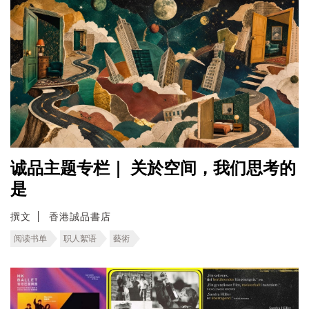
诚品主题专栏｜ 关於空间，我们思考的
是
撰文
香港誠品書店
阅读书单
职人絮语
藝術