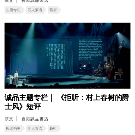
撰文
香港誠品書店
生活专栏
职人絮语
藝術
诚品主题专栏｜ 《拒听：村上春树的爵
士风》短评
撰文
香港誠品書店
阅读书单
职人絮语
藝術